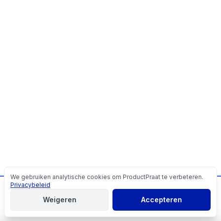
We gebruiken analytische cookies om ProductPraat te verbeteren.
Cookies
Privacybeleid
📬
Mis geen producttips!
Weigeren
Accepteren
Aanmelden