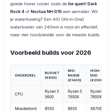
goede tower cooler zoals de
be quiet! Dark
Rock 4
of
Noctua NH-D15
een aanrader. Wil
je waterkoeling? Een AIO (All-in-One)
waterkoeler van 240mm is mooi en effectief,
maar niet noodzakelijk voor de meeste builds.
Voorbeeld builds voor 2026
MID-
HIGH-
BUDGET
ONDERDEEL
RANGE
END
(€800)
(€1400)
(€2500)
Ryzen 5
Ryzen 5
Ryzen 7
CPU
5600
7600X
7800X3D
Moederbord
B550
B650
X670E