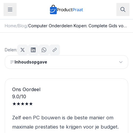
Home
/
Blog
/
Computer Onderdelen Kopen: Complete Gids voor PC Bouwers (2026)
Laptops & Computers
Computer Onderdelen Kopen:
Delen:
Complete Gids voor PC Bouwers
Inhoudsopgave
(2026)
Redactie ProductPraat
Bijgewerkt: 25 juli 2026
15
min leestijd
Ons Oordeel
9.0
/10
★★★★★
Zelf een PC bouwen is de beste manier om
maximale prestaties te krijgen voor je budget.