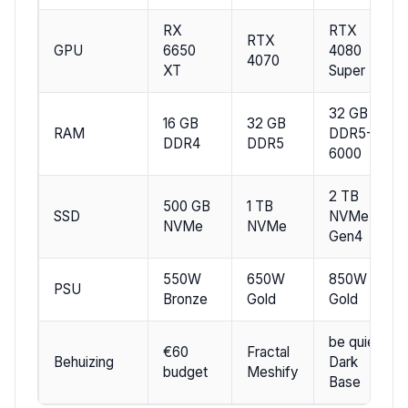
RX
RTX
RTX
GPU
6650
4080
4070
XT
Super
32 GB
16 GB
32 GB
RAM
DDR5-
DDR4
DDR5
6000
2 TB
500 GB
1 TB
SSD
NVMe
NVMe
NVMe
Gen4
550W
650W
850W
PSU
Bronze
Gold
Gold
be quiet!
€60
Fractal
Behuizing
Dark
budget
Meshify
Base