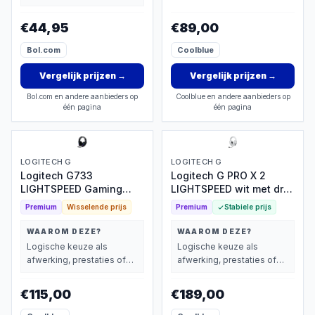
basisprestaties belangrijk
vindt.
€44,95
€89,00
Bol.com
Coolblue
Vergelijk prijzen
→
Vergelijk prijzen
→
Bol.com en andere aanbieders op
Coolblue en andere aanbieders op
één pagina
één pagina
LOGITECH G
LOGITECH G
Logitech G733
Logitech G PRO X 2
LIGHTSPEED Gaming
LIGHTSPEED wit met drie
Headset
verbindingen
Premium
Wisselende prijs
Premium
Stabiele prijs
WAAROM DEZE?
WAAROM DEZE?
Logische keuze als
Logische keuze als
afwerking, prestaties of
afwerking, prestaties of
extra functies zwaarder
extra functies zwaarder
wegen dan prijs.
wegen dan prijs.
€115,00
€189,00