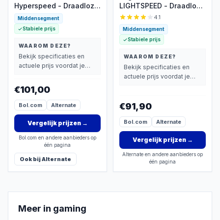
Hyperspeed - Draadloze
LIGHTSPEED - Draadloze
Gaming Headset - 7.1
Gaming Headset -
4.1
Middensegment
Surround -
PS5/PS4 & PC - Zwart
Stabiele prijs
Middensegment
Bluetooth/Dongle - Xbox
Stabiele prijs
WAAROM DEZE?
Bekijk specificaties en
WAAROM DEZE?
actuele prijs voordat je
Bekijk specificaties en
beslist.
actuele prijs voordat je
beslist.
€101,00
€91,90
Bol.com
Alternate
Bol.com
Alternate
Vergelijk prijzen
→
Bol.com en andere aanbieders op
Vergelijk prijzen
→
één pagina
Alternate en andere aanbieders op
Ook bij
Alternate
één pagina
Meer in
gaming