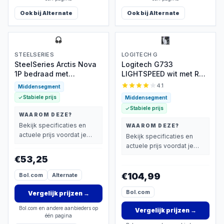
Ook bij
Alternate
Ook bij
Alternate
STEELSERIES
LOGITECH G
SteelSeries Arctis Nova
Logitech G733
1P bedraad met
LIGHTSPEED wit met RGB
microfoon
en 40mm-drivers
4.1
Middensegment
Stabiele prijs
Middensegment
Stabiele prijs
WAAROM DEZE?
Bekijk specificaties en
WAAROM DEZE?
actuele prijs voordat je
Bekijk specificaties en
beslist.
actuele prijs voordat je
beslist.
€53,25
€104,99
Bol.com
Alternate
Bol.com
Vergelijk prijzen
→
Bol.com en andere aanbieders op
Vergelijk prijzen
→
één pagina