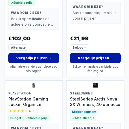
Stabiele prijs
WAAROM DEZE?
Sterke budgetoptie als je
WAAROM DEZE?
vooral prijs en
Bekijk specificaties en
basisprestaties belangrijk
actuele prijs voordat je
vindt.
beslist.
€102,00
€21,99
Alternate
Bol.com
Vergelijk prijzen
→
Vergelijk prijzen
→
Alternate en andere aanbieders op
Bol.com en andere aanbieders op
één pagina
één pagina
PLAYSTATION
STEELSERIES
PlayStation Gaming
SteelSeries Arctis Nova
Locker Organizer
3X Wireless, 40 uur accu
4.3
Middensegment
Stabiele prijs
Budget
Stabiele prijs
WAAROM DEZE?
WAAROM DEZE?