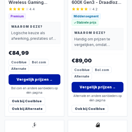
Wireless Gaming
600X Gen3 - Draadloze
Headset
Gaming Headset - Xbox,
4.4
4.2
PC, Mobile, Switch -
Premium
Middensegment
Zwart
Stabiele prijs
WAAROM DEZE?
Logische keuze als
WAAROM DEZE?
afwerking, prestaties of
Handig om prijzen te
extra functies zwaarder
vergelijken, omdat
wegen dan prijs.
meerdere aanbieders
€84,99
beschikbaar zijn.
€89,00
Coolblue
Bol.com
Alternate
Coolblue
Bol.com
Alternate
Vergelijk prijzen
→
Vergelijk prijzen
→
Bol.com en andere aanbieders op
één pagina
Alternate en andere aanbieders op
één pagina
Ook bij
Coolblue
Ook bij
Alternate
Ook bij
Coolblue