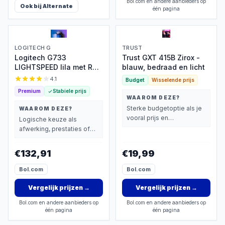
Bol.com en andere aanbieders op
Ook bij
Alternate
één pagina
LOGITECH G
TRUST
Logitech G733
Trust GXT 415B Zirox -
LIGHTSPEED lila met RGB
blauw, bedraad en licht
en USB-A
4.1
Budget
Wisselende prijs
Premium
Stabiele prijs
WAAROM DEZE?
Sterke budgetoptie als je
WAAROM DEZE?
vooral prijs en
Logische keuze als
basisprestaties belangrijk
afwerking, prestaties of
vindt.
extra functies zwaarder
wegen dan prijs.
€132,91
€19,99
Bol.com
Bol.com
Vergelijk prijzen
→
Vergelijk prijzen
→
Bol.com en andere aanbieders op
Bol.com en andere aanbieders op
één pagina
één pagina