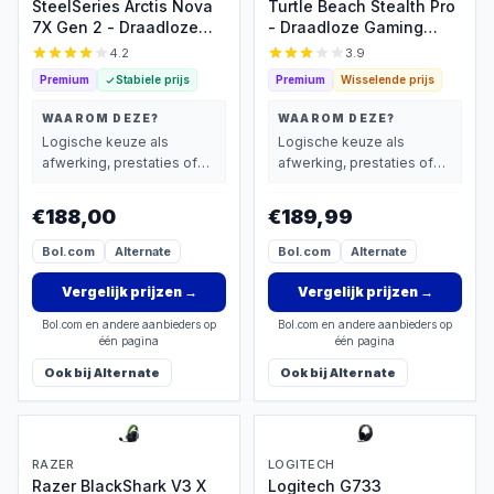
SteelSeries Arctis Nova
Turtle Beach Stealth Pro
7X Gen 2 - Draadloze
- Draadloze Gaming
Gaming Headset - Xbox
Headset - Xbox, PS5,
4.2
3.9
- Zwart
PS4, PC & Switch
Premium
Stabiele prijs
Premium
Wisselende prijs
WAAROM DEZE?
WAAROM DEZE?
Logische keuze als
Logische keuze als
afwerking, prestaties of
afwerking, prestaties of
extra functies zwaarder
extra functies zwaarder
wegen dan prijs.
wegen dan prijs.
€188,00
€189,99
Bol.com
Alternate
Bol.com
Alternate
Vergelijk prijzen
→
Vergelijk prijzen
→
Bol.com en andere aanbieders op
Bol.com en andere aanbieders op
één pagina
één pagina
Ook bij
Alternate
Ook bij
Alternate
RAZER
LOGITECH
Razer BlackShark V3 X
Logitech G733