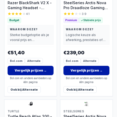
Razer BlackShark V2 X -
SteelSeries Arctis Nova
Gaming Headset -
Pro Draadloze Gaming
PlayStation Licensed -
Headset - PC, Xbox
4.1
3.9
Lichtgewicht - PS5 - 3.5
Series X|S & Xbox One
Budget
Premium
Stabiele prijs
Jack -Zwart
WAAROM DEZE?
WAAROM DEZE?
Sterke budgetoptie als je
Logische keuze als
vooral prijs en
afwerking, prestaties of
basisprestaties belangrijk
extra functies zwaarder
vindt.
wegen dan prijs.
€51,40
€239,00
Bol.com
Alternate
Bol.com
Alternate
Vergelijk prijzen
→
Vergelijk prijzen
→
Bol.com en andere aanbieders op
Bol.com en andere aanbieders op
één pagina
één pagina
Ook bij
Alternate
Ook bij
Alternate
TURTLE
STEELSERIES
Turtle Beach Atlas 200 -
SteelSeries Arctis Nova