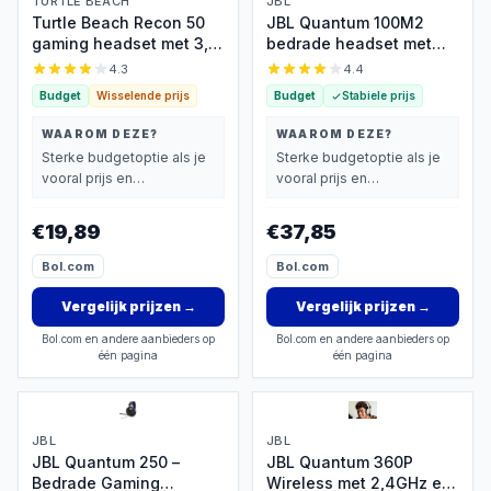
TURTLE BEACH
JBL
Turtle Beach Recon 50
JBL Quantum 100M2
gaming headset met 3,5
bedrade headset met
mm
microfoon
4.3
4.4
Budget
Wisselende prijs
Budget
Stabiele prijs
WAAROM DEZE?
WAAROM DEZE?
Sterke budgetoptie als je
Sterke budgetoptie als je
vooral prijs en
vooral prijs en
basisprestaties belangrijk
basisprestaties belangrijk
vindt.
vindt.
€19,89
€37,85
Bol.com
Bol.com
Vergelijk prijzen
→
Vergelijk prijzen
→
Bol.com en andere aanbieders op
Bol.com en andere aanbieders op
één pagina
één pagina
JBL
JBL
JBL Quantum 250 –
JBL Quantum 360P
Bedrade Gaming
Wireless met 2,4GHz en