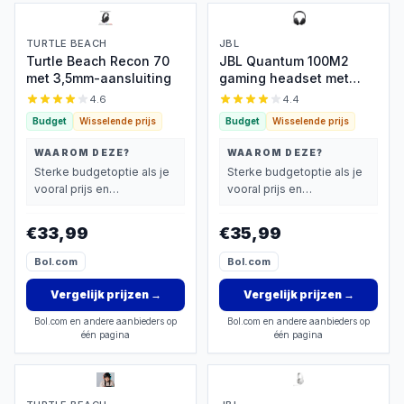
TURTLE BEACH
JBL
Turtle Beach Recon 70
JBL Quantum 100M2
met 3,5mm-aansluiting
gaming headset met
3,5mm-kabel
4.6
4.4
Budget
Wisselende prijs
Budget
Wisselende prijs
WAAROM DEZE?
WAAROM DEZE?
Sterke budgetoptie als je
Sterke budgetoptie als je
vooral prijs en
vooral prijs en
basisprestaties belangrijk
basisprestaties belangrijk
vindt.
vindt.
€33,99
€35,99
Bol.com
Bol.com
Vergelijk prijzen
→
Vergelijk prijzen
→
Bol.com en andere aanbieders op
Bol.com en andere aanbieders op
één pagina
één pagina