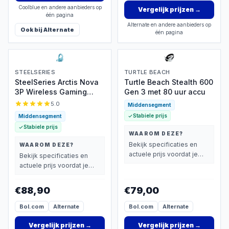
Coolblue en andere aanbieders op
Vergelijk prijzen
→
één pagina
Alternate en andere aanbieders op
Ook bij
Alternate
één pagina
STEELSERIES
TURTLE BEACH
SteelSeries Arctis Nova
Turtle Beach Stealth 600
3P Wireless Gaming
Gen 3 met 80 uur accu
Headset
5.0
Middensegment
Stabiele prijs
Middensegment
Stabiele prijs
WAAROM DEZE?
Bekijk specificaties en
WAAROM DEZE?
actuele prijs voordat je
Bekijk specificaties en
beslist.
actuele prijs voordat je
beslist.
€88,90
€79,00
Bol.com
Alternate
Bol.com
Alternate
Vergelijk prijzen
→
Vergelijk prijzen
→