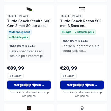
TURTLE BEACH
TURTLE BEACH
Turtle Beach Stealth 600
Turtle Beach Recon 50P
Gen 3 met 80 uur accu
met 3,5mm en
afneembare microfoon
Middensegment
Budget
Stabiele prijs
Stabiele prijs
WAAROM DEZE?
Sterke budgetoptie als je
WAAROM DEZE?
vooral prijs en
Bekijk specificaties en
basisprestaties belangrijk
actuele prijs voordat je
vindt.
beslist.
€89,99
€20,99
Bol.com
Bol.com
Vergelijk prijzen
→
Vergelijk prijzen
→
Bol.com en andere aanbieders op
Bol.com en andere aanbieders op
één pagina
één pagina