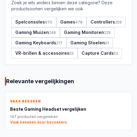
Zoek je iets anders binnen deze categorie? Deze
productsoorten vergelijken we ook.
Spelconsoles
Games
Controllers
870
478
259
Gaming Muizen
Gaming Monitoren
246
229
Gaming Keyboards
Gaming Stoelen
217
91
VR-brillen & accessoires
Capture Cards
55
52
Relevante vergelijkingen
VAAK BEKEKEN
Beste
Gaming Headset
vergelijken
147
producten vergeleken
Vaak bekeken door bezoekers