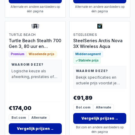
Alternate en andere aanbieders op
Alternate en andere aanbieders op
één pagina
één pagina
TURTLE BEACH
STEELSERIES
Turtle Beach Stealth 700
SteelSeries Arctis Nova
Gen 3, 80 uur en
3X Wireless Aqua
Bluetooth
Premium
Wisselende prijs
Middensegment
Stabiele prijs
WAAROM DEZE?
Logische keuze als
WAAROM DEZE?
afwerking, prestaties of
Bekijk specificaties en
extra functies zwaarder
actuele prijs voordat je
wegen dan prijs.
beslist.
€91,89
€174,00
Bol.com
Alternate
Bol.com
Alternate
Vergelijk prijzen
→
Bol.com en andere aanbieders op
Vergelijk prijzen
→
één pagina