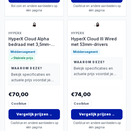
Bol.com en andere aanbieders op
Coolblue en andere aanbieders op
één pagina
één pagina
HYPERX
HYPERX
HyperX Cloud Alpha
HyperX Cloud III Wired
bedraad met 3,5mm-
met 53mm-drivers
aansluiting
Middensegment
Middensegment
Stabiele prijs
WAAROM DEZE?
Bekijk specificaties en
WAAROM DEZE?
actuele prijs voordat je
Bekijk specificaties en
beslist.
actuele prijs voordat je
beslist.
€70,00
€74,00
Coolblue
Coolblue
Vergelijk prijzen
→
Vergelijk prijzen
→
Coolblue en andere aanbieders op
Coolblue en andere aanbieders op
één pagina
één pagina