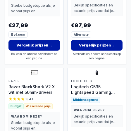
Bekijk specificaties en
Sterke budgetoptie als je
actuele prijs voordat je
vooral prijs en
beslist.
basisprestaties belangrijk
vindt.
€27,99
€97,99
Bol.com
Alternate
Vergelijk prijzen
→
Vergelijk prijzen
→
Bol.com en andere aanbieders op
Alternate en andere aanbieders op
één pagina
één pagina
RAZER
LOGITECH G
Razer BlackShark V2 X
Logitech G535
wit met 50mm-drivers
Lightspeed Gaming
Headset
4.1
Middensegment
Budget
Wisselende prijs
WAAROM DEZE?
Bekijk specificaties en
WAAROM DEZE?
actuele prijs voordat je
Sterke budgetoptie als je
beslist.
vooral prijs en