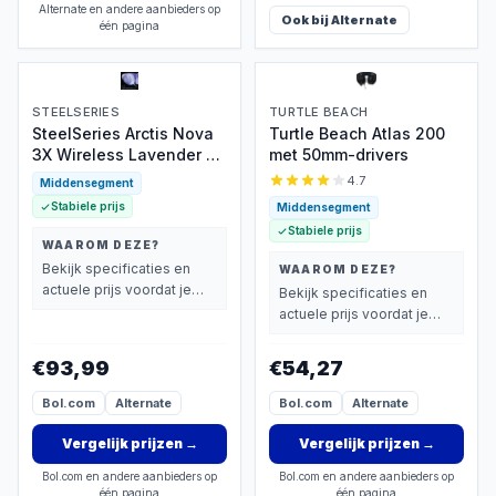
Alternate en andere aanbieders op
Ook bij
Alternate
één pagina
STEELSERIES
TURTLE BEACH
SteelSeries Arctis Nova
Turtle Beach Atlas 200
3X Wireless Lavender -
met 50mm-drivers
40 uur
4.7
Middensegment
Stabiele prijs
Middensegment
Stabiele prijs
WAAROM DEZE?
Bekijk specificaties en
WAAROM DEZE?
actuele prijs voordat je
Bekijk specificaties en
beslist.
actuele prijs voordat je
beslist.
€93,99
€54,27
Bol.com
Alternate
Bol.com
Alternate
Vergelijk prijzen
→
Vergelijk prijzen
→
Bol.com en andere aanbieders op
Bol.com en andere aanbieders op
één pagina
één pagina