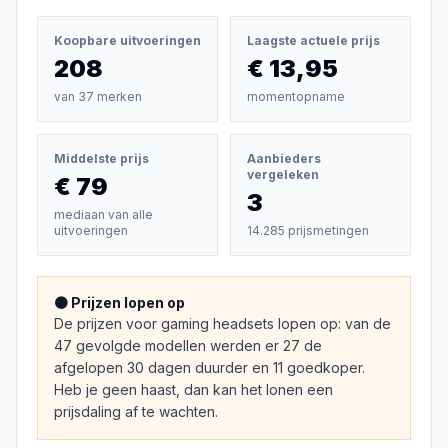
Koopbare uitvoeringen
Laagste actuele prijs
208
€ 13,95
van
37
merken
momentopname
Middelste prijs
Aanbieders
vergeleken
€ 79
3
mediaan van alle
uitvoeringen
14.285 prijsmetingen
🟠 Prijzen lopen op
De prijzen voor gaming headsets lopen op: van de
47 gevolgde modellen werden er 27 de
afgelopen 30 dagen duurder en 11 goedkoper.
Heb je geen haast, dan kan het lonen een
prijsdaling af te wachten.