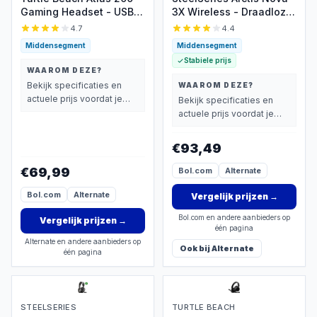
Gaming Headset - USB
3X Wireless - Draadloze
Type-A - Windows -
Gaming Headset - Xbox,
4.7
4.4
Zwart
PC, Switch - Wit
Middensegment
Middensegment
Stabiele prijs
WAAROM DEZE?
Bekijk specificaties en
WAAROM DEZE?
actuele prijs voordat je
Bekijk specificaties en
beslist.
actuele prijs voordat je
beslist.
€93,49
€69,99
Bol.com
Alternate
Bol.com
Alternate
Vergelijk prijzen
→
Bol.com en andere aanbieders op
Vergelijk prijzen
→
één pagina
Alternate en andere aanbieders op
Ook bij
Alternate
één pagina
STEELSERIES
TURTLE BEACH