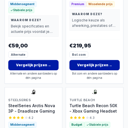
Middensegment
Premium
Wisselende prijs
Stabiele prijs
WAAROM DEZE?
Logische keuze als
WAAROM DEZE?
afwerking, prestaties of
Bekijk specificaties en
extra functies zwaarder
actuele prijs voordat je
wegen dan prijs.
beslist.
€59,00
€219,95
Alternate
Bol.com
Vergelijk prijzen
→
Vergelijk prijzen
→
Alternate en andere aanbieders op
Bol.com en andere aanbieders op
één pagina
één pagina
STEELSERIES
TURTLE BEACH
SteelSeries Arctis Nova
Turtle Beach Recon 50X
3P - Draadloze Gaming
- Xbox Gaming Headset
4.2
4.3
Middensegment
Budget
Stabiele prijs