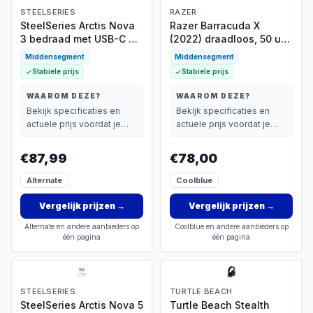
STEELSERIES
RAZER
SteelSeries Arctis Nova
Razer Barracuda X
3 bedraad met USB-C en
(2022) draadloos, 50 uur
RGB
accu
Middensegment
Middensegment
Stabiele prijs
Stabiele prijs
WAAROM DEZE?
WAAROM DEZE?
Bekijk specificaties en
Bekijk specificaties en
actuele prijs voordat je
actuele prijs voordat je
beslist.
beslist.
€87,99
€78,00
Alternate
Coolblue
Vergelijk prijzen
→
Vergelijk prijzen
→
Alternate en andere aanbieders op
Coolblue en andere aanbieders op
één pagina
één pagina
STEELSERIES
TURTLE BEACH
SteelSeries Arctis Nova 5
Turtle Beach Stealth