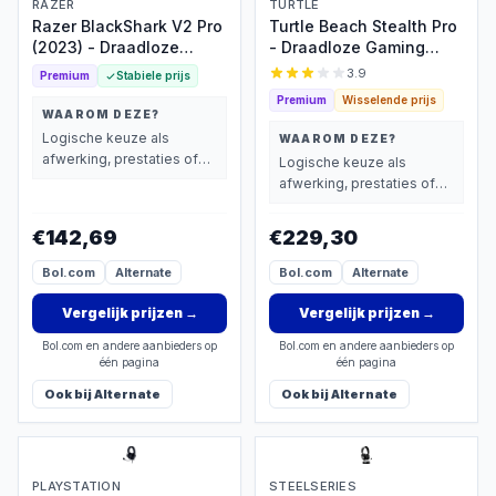
RAZER
TURTLE
Razer BlackShark V2 Pro
Turtle Beach Stealth Pro
(2023) - Draadloze
- Draadloze Gaming
Gaming Headset -
Headset - PS5, PS4, PC
3.9
Premium
Stabiele prijs
Bluetooth/2.4 GHz -
& Switch
Premium
Wisselende prijs
PS5/PS4/PC - Wit
WAAROM DEZE?
Logische keuze als
WAAROM DEZE?
afwerking, prestaties of
Logische keuze als
extra functies zwaarder
afwerking, prestaties of
wegen dan prijs.
extra functies zwaarder
wegen dan prijs.
€142,69
€229,30
Bol.com
Alternate
Bol.com
Alternate
Vergelijk prijzen
→
Vergelijk prijzen
→
Bol.com en andere aanbieders op
Bol.com en andere aanbieders op
één pagina
één pagina
Ook bij
Alternate
Ook bij
Alternate
PLAYSTATION
STEELSERIES