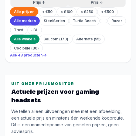
Prijs ↑
Prijs ↓
Alle prijzen
< €50
< €100
< €250
< €500
Alle merken
SteelSeries
Turtle Beach
Razer
Trust
JBL
Alle winkels
Bol.com
(
170
)
Alternate
(
55
)
Coolblue
(
30
)
Alle
48
producten
UIT ONZE PRIJSMONITOR
Actuele prijzen voor
gaming
headsets
We tellen alleen uitvoeringen mee met een afbeelding,
een actuele prijs en minstens één werkende kooproute.
Dit is een momentopname van gemeten prijzen, geen
adviesprijs.