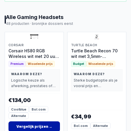
Alle
Gaming Headsets
48
producten ·
bronrijke dossiers eerst
CORSAIR
TURTLE BEACH
Corsair HS80 RGB
Turtle Beach Recon 70
Wireless wit met 20 uur
wit met 3,5mm-
accu
aansluiting
Premium
Wisselende prijs
Budget
Wisselende prijs
WAAROM DEZE?
WAAROM DEZE?
Logische keuze als
Sterke budgetoptie als je
afwerking, prestaties of
vooral prijs en
extra functies zwaarder
basisprestaties belangrijk
wegen dan prijs.
vindt.
€134,00
Coolblue
Bol.com
€34,99
Alternate
Bol.com
Alternate
Vergelijk prijzen
→