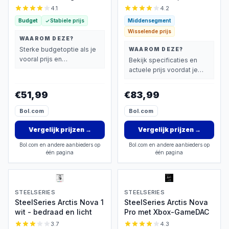
Headset met Microfoon
Bluetooth
4.1
4.2
Budget
Stabiele prijs
Middensegment
Wisselende prijs
WAAROM DEZE?
Sterke budgetoptie als je
WAAROM DEZE?
vooral prijs en
Bekijk specificaties en
basisprestaties belangrijk
actuele prijs voordat je
vindt.
beslist.
€51,99
€83,99
Bol.com
Bol.com
Vergelijk prijzen
→
Vergelijk prijzen
→
Bol.com en andere aanbieders op
Bol.com en andere aanbieders op
één pagina
één pagina
STEELSERIES
STEELSERIES
SteelSeries Arctis Nova 1
SteelSeries Arctis Nova
wit - bedraad en licht
Pro met Xbox-GameDAC
3.7
4.3