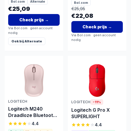
instellingen nodig
Bol.com
Alternate
Bol.com
€25,09
€
25,95
€22,08
Check prijs
→
Check prijs
→
Via
Bol.com
· geen account
nodig
Via
Bol.com
· geen account
nodig
Ook bij
Alternate
LOGITECH
LOGITECH
−
11
%
Logitech M240
Logitech G Pro X
Draadloze Bluetooth
SUPERLIGHT
Muis - Stil & Compact
4.4
4.4