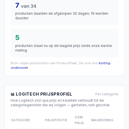
7
van
34
producten daalden de afgelopen 30 dagen;
19
werden
duurder
5
producten staan
nu op de laagste prijs sinds onze eerste
meting
Bron: eigen prijsmonitor van ProductPraat. Zie ook ons
korting-
onderzoek
.
📊
LOGITECH
PRIJSPROFIEL
Per categorie
Hoe
Logitech
zich qua prijs en kwaliteit verhoudt tot de
categoriegenoten die wij volgen — gemeten, niet geschat.
GEM.
CATEGORIE
PRIJSPOSITIE
WAARDERING
WAAR
PRIJS