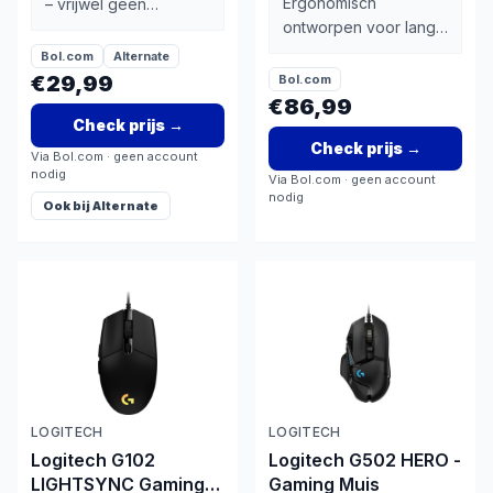
Ergonomisch
– vrijwel geen
ontworpen voor lange
onderhoud nodig
werksessies met
Bol.com
Alternate
aanzienlijk minder
€29,99
Bol.com
polspijn
€86,99
Check prijs
→
Check prijs
→
Via
Bol.com
· geen account
nodig
Via
Bol.com
· geen account
nodig
Ook bij
Alternate
LOGITECH
LOGITECH
Logitech G102
Logitech G502 HERO -
LIGHTSYNC Gaming
Gaming Muis