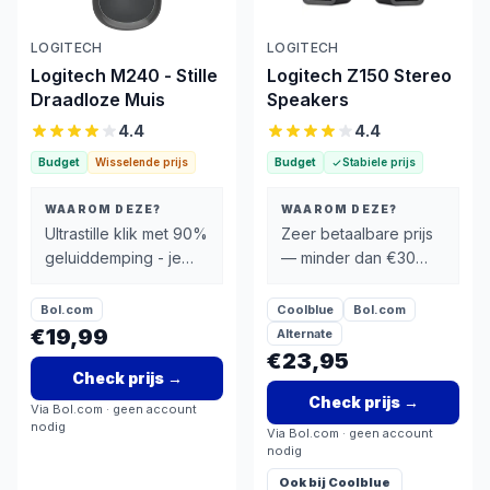
LOGITECH
LOGITECH
Logitech M240 - Stille
Logitech Z150 Stereo
Draadloze Muis
Speakers
4.4
4.4
Budget
Wisselende prijs
Budget
Stabiele prijs
WAAROM DEZE?
WAAROM DEZE?
Ultrastille klik met 90%
Zeer betaalbare prijs
geluiddemping - je
— minder dan €30
voelt het nog, je hoort
voor stereogeluid
het niet
Bol.com
Coolblue
Bol.com
€19,99
Alternate
€23,95
Check prijs
→
Check prijs
→
Via
Bol.com
· geen account
nodig
Via
Bol.com
· geen account
nodig
Ook bij
Coolblue