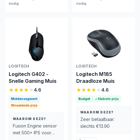
nodig
nodig
LOGITECH
LOGITECH
Logitech G402 -
Logitech M185
Snelle Gaming Muis
Draadloze Muis
4.6
4.6
Middensegment
Budget
Stabiele prijs
Wisselende prijs
WAAROM DEZE?
Zeer betaalbaar:
WAAROM DEZE?
Fusion Engine sensor
slechts €13.90
met 500+ IPS voor
snelle, nauwkeurige