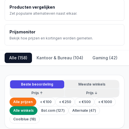
Producten vergelijken
Zet populaire alternatieven naast elkaar.
Prijsmonitor
Bekijk hoe prijzen en kortingen worden gemeten.
Alle (
158
)
Kantoor & Bureau
(
104
)
Gaming
(
42
)
L
Beste beoordeling
Meeste winkels
Prijs ↑
Prijs ↓
Alle prijzen
< €100
< €250
< €500
< €1000
Alle winkels
Bol.com
(
127
)
Alternate
(
47
)
Coolblue
(
18
)