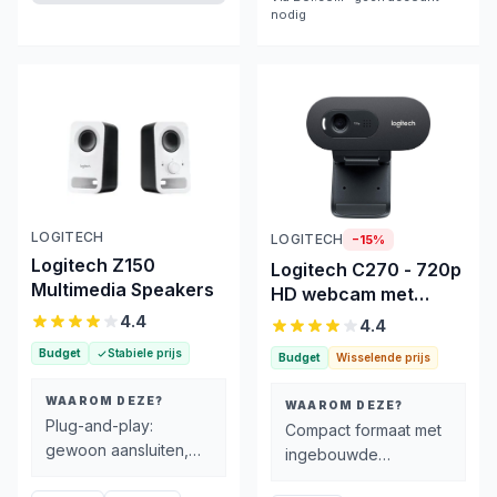
nodig
LOGITECH
LOGITECH
−
15
%
Logitech Z150
Logitech C270 - 720p
Multimedia Speakers
HD webcam met
ingebouwde
4.4
4.4
microfoon
Budget
Stabiele prijs
Budget
Wisselende prijs
WAAROM DEZE?
WAAROM DEZE?
Plug-and-play:
Compact formaat met
gewoon aansluiten,
ingebouwde
geen drivers of
microfoon