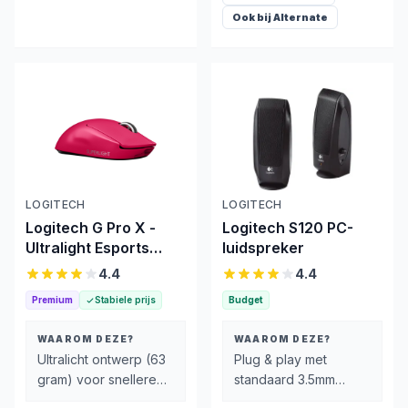
Ook bij
Alternate
LOGITECH
LOGITECH
Logitech G Pro X -
Logitech S120 PC-
Ultralight Esports
luidspreker
Muis
4.4
4.4
Premium
Stabiele prijs
Budget
WAAROM DEZE?
WAAROM DEZE?
Ultralicht ontwerp (63
Plug & play met
gram) voor snellere
standaard 3.5mm
muisbeweging zonder
aansluiting — geen