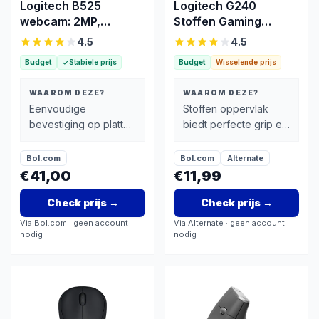
Logitech B525
Logitech G240
webcam: 2MP,
Stoffen Gaming
ingebouwde
Muismat
4.5
4.5
microfoon, USB 2.0
Budget
Stabiele prijs
Budget
Wisselende prijs
WAAROM DEZE?
WAAROM DEZE?
Eenvoudige
Stoffen oppervlak
bevestiging op platte
biedt perfecte grip en
schermen met
tracking
meegeleverde clip
nauwkeurigheid voor
Bol.com
Bol.com
Alternate
Logitech G-muizen
€41,00
€11,99
Check prijs
→
Check prijs
→
Via
Bol.com
· geen account
Via
Alternate
· geen account
nodig
nodig