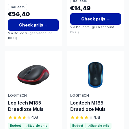
Bol.com
tracking
€14,49
Bol.com
€56,40
Check prijs
→
Check prijs
→
Via
Bol.com
· geen account
nodig
Via
Bol.com
· geen account
nodig
LOGITECH
LOGITECH
Logitech M185
Logitech M185
Draadloze Muis
Draadloze Muis
4.6
4.6
Budget
Stabiele prijs
Budget
Stabiele prijs