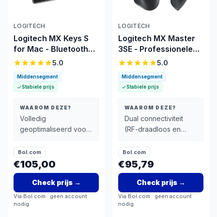
LOGITECH
LOGITECH
Logitech MX Keys S
Logitech MX Master
for Mac - Bluetooth
3SE - Professionele
toetsenbord met
muis met Bluetooth &
5.0
5.0
Apple-integratie
laser
Middensegment
Middensegment
Stabiele prijs
Stabiele prijs
WAAROM DEZE?
WAAROM DEZE?
Volledig
Dual connectiviteit
geoptimaliseerd voor
(RF-draadloos en
Mac met native
Bluetooth) voor
toetsindeling en
flexibel
Bol.com
Bol.com
Apple-afwerkingen
apparaatgebruik
€105,00
€95,79
Check prijs
→
Check prijs
→
Via
Bol.com
· geen account
Via
Bol.com
· geen account
nodig
nodig