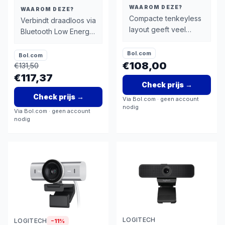
WAAROM DEZE?
WAAROM DEZE?
Compacte tenkeyless
Verbindt draadloos via
layout geeft veel
Bluetooth Low Energy
ruimte voor
en de meegeleverde
muisbeweging op
Logi Bolt USB-
Bol.com
Bol.com
lage sensitiviteit
€108,00
ontvanger
€
131,50
€117,37
Check prijs
→
Check prijs
→
Via
Bol.com
· geen account
nodig
Via
Bol.com
· geen account
nodig
LOGITECH
LOGITECH
−
11
%