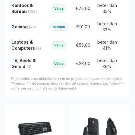
Kantoor &
beter dan
5
€75,00
Value
Bureau
45
%
(
103
)
beter dan
4
Gaming
€91,00
(
42
)
Midden
33
%
Laptops &
beter dan
5
€55,00
Value
Computers
41
%
(
9
)
TV, Beeld &
beter dan
6
€23,00
Value
Geluid
36
%
(
3
)
Prijspositie = gemiddelde plek in de prijsverdeling van de categorie.
"Premium" = doorgaans duurder dan de categoriegenoten, "Value" =
scherper geprijsd. Wekelijks bijgewerkt.