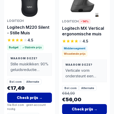
LOGITECH
LOGITECH
−
14
%
Logitech M220 Silent
Logitech MX Vertical
- Stille Muis
ergonomische muis
4.5
4.5
Budget
Stabiele prijs
Middensegment
Wisselende prijs
WAAROM DEZE?
Stille muisklikken: 90%
WAAROM DEZE?
geluidsreductie
Verticale vorm
dankzij SilentTouch-
ondersteunt een
technologie
bewustere
Bol.com
Alternate
€17,49
handpositie
Bol.com
Alternate
€
64,99
Check prijs
→
€56,00
Via
Bol.com
· geen account
Check prijs
→
nodig