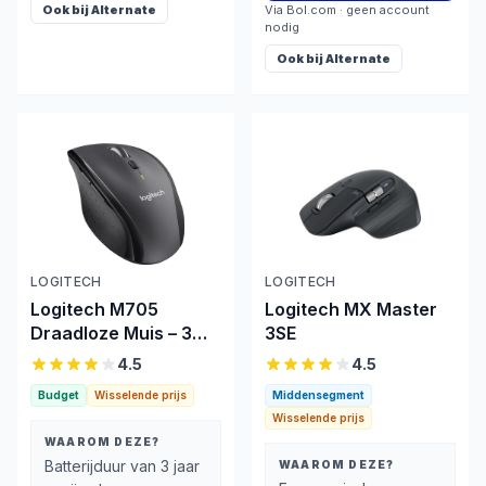
Ook bij
Alternate
Via
Bol.com
· geen account
nodig
Ook bij
Alternate
LOGITECH
LOGITECH
Logitech M705
Logitech MX Master
Draadloze Muis – 3
3SE
jaar batterij,
4.5
4.5
ergonomisch
Budget
Wisselende prijs
Middensegment
Wisselende prijs
WAAROM DEZE?
Batterijduur van 3 jaar
WAAROM DEZE?