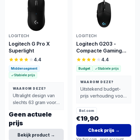
LOGITECH
LOGITECH
Logitech G Pro X
Logitech G203 -
Superlight
Compacte Gaming
Muis
4.4
4.4
Middensegment
Budget
Stabiele prijs
Stabiele prijs
WAAROM DEZE?
Uitstekend budget-
WAAROM DEZE?
Ultralight design van
prijs verhouding voor
slechts 63 gram voor
€26,90
minimale
Bol.com
Geen actuele
vermoeidheid bij
€19,90
prijs
lange sessies
Check prijs
→
Bekijk product →
Via
Bol.com
· geen account