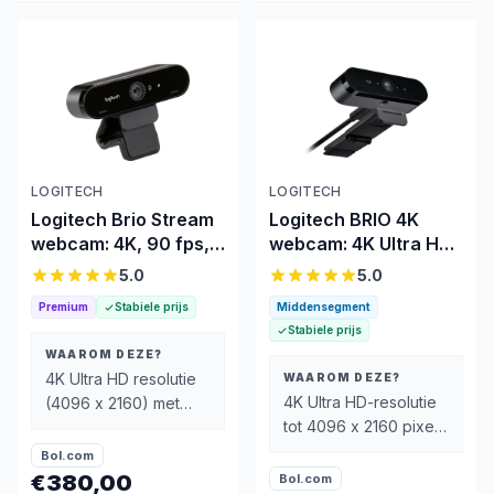
LOGITECH
LOGITECH
Logitech Brio Stream
Logitech BRIO 4K
webcam: 4K, 90 fps,
webcam: 4K Ultra HD,
USB-C
90 fps, USB
5.0
5.0
Premium
Stabiele prijs
Middensegment
Stabiele prijs
WAAROM DEZE?
4K Ultra HD resolutie
WAAROM DEZE?
4K Ultra HD-resolutie
(4096 x 2160) met
tot 4096 x 2160 pixels
behoud van kwaliteit
voor scherp beeld
bij inzoomen
Bol.com
€380,00
Bol.com