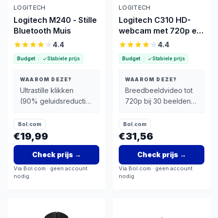
LOGITECH
LOGITECH
Logitech M240 - Stille
Logitech C310 HD-
Bluetooth Muis
webcam met 720p en
vaste focus
4.4
4.4
Budget
Stabiele prijs
Budget
Stabiele prijs
WAAROM DEZE?
WAAROM DEZE?
Ultrastille klikken
Breedbeeldvideo tot
(90% geluidsreductie)
720p bij 30 beelden
- ideaal voor
per seconde
gedeelde werkruimtes
Bol.com
Bol.com
€19,99
€31,56
Check prijs
→
Check prijs
→
Via
Bol.com
· geen account
Via
Bol.com
· geen account
nodig
nodig