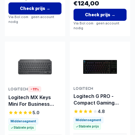
€124,00
Check prijs
→
Check prijs
→
Via
Bol.com
· geen account
nodig
Via
Bol.com
· geen account
nodig
LOGITECH
LOGITECH
−
11
%
Logitech G PRO -
Logitech MX Keys
Compact Gaming
Mini For Business
Toetsenbord
draadloos
4.8
5.0
toetsenbord
Middensegment
Middensegment
Stabiele prijs
Stabiele prijs