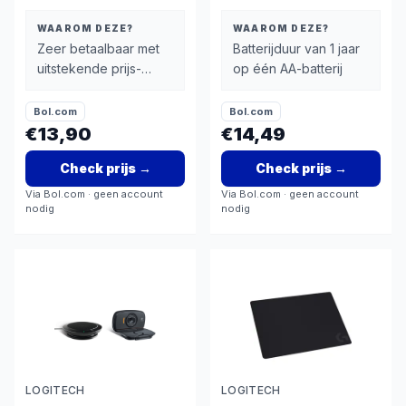
WAAROM DEZE?
WAAROM DEZE?
Zeer betaalbaar met
Batterijduur van 1 jaar
uitstekende prijs-
op één AA-batterij
kwaliteitverhouding
(€17)
Bol.com
Bol.com
€13,90
€14,49
Check prijs
→
Check prijs
→
Via
Bol.com
· geen account
Via
Bol.com
· geen account
nodig
nodig
LOGITECH
LOGITECH