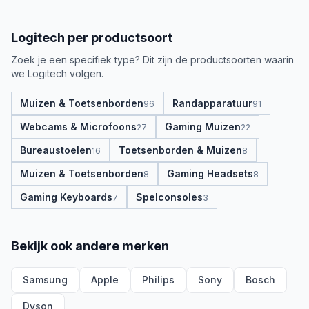
Logitech
per productsoort
Zoek je een specifiek type? Dit zijn de productsoorten waarin
we
Logitech
volgen.
Muizen & Toetsenborden
Randapparatuur
96
91
Webcams & Microfoons
Gaming Muizen
27
22
Bureaustoelen
Toetsenborden & Muizen
16
8
Muizen & Toetsenborden
Gaming Headsets
8
8
Gaming Keyboards
Spelconsoles
7
3
Bekijk ook andere merken
Samsung
Apple
Philips
Sony
Bosch
Dyson