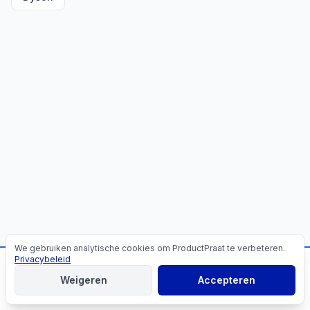
We gebruiken analytische cookies om ProductPraat te verbeteren.
Cookies
Privacybeleid
📬
Mis geen producttips!
Weigeren
Accepteren
Aanmelden