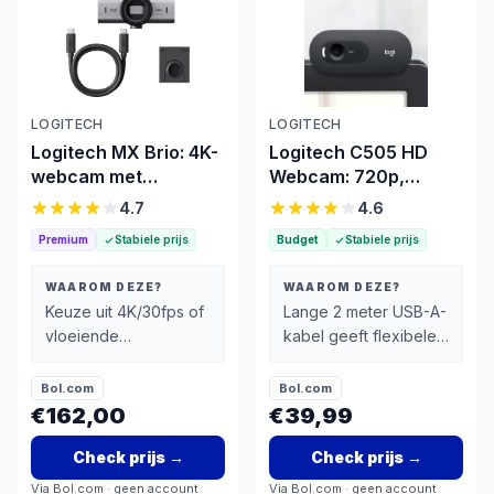
LOGITECH
LOGITECH
Logitech MX Brio: 4K-
Logitech C505 HD
webcam met
Webcam: 720p,
1080p/60fps en USB-
ruisonderdrukking,
4.7
4.6
C
2m kabel
Premium
Stabiele prijs
Budget
Stabiele prijs
WAAROM DEZE?
WAAROM DEZE?
Keuze uit 4K/30fps of
Lange 2 meter USB-A-
vloeiende
kabel geeft flexibele
1080p/60fps
positionering
Bol.com
Bol.com
€162,00
€39,99
Check prijs
→
Check prijs
→
Via
Bol.com
· geen account
Via
Bol.com
· geen account