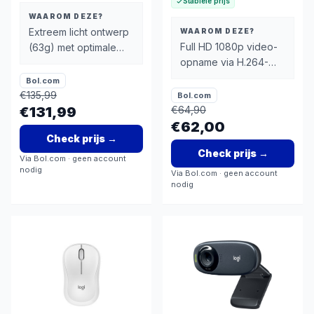
Stabiele prijs
WAAROM DEZE?
Extreem licht ontwerp
WAAROM DEZE?
Full HD 1080p video-
(63g) met optimale
opname via H.264-
ergonomie voor lange
compressie
gaming sessies
Bol.com
€
135,99
Bol.com
€131,99
€
64,90
€62,00
Check prijs
→
Check prijs
→
Via
Bol.com
· geen account
nodig
Via
Bol.com
· geen account
nodig