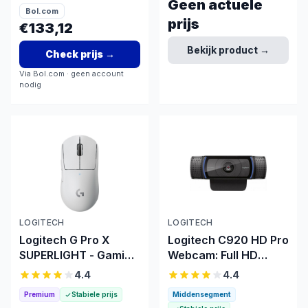
Geen actuele
vermoeidheid
drivers of
Bol.com
prijs
ingewikkelde
€133,12
installatie
Bekijk product →
Check prijs
→
Via
Bol.com
· geen account
nodig
LOGITECH
LOGITECH
Logitech G Pro X
Logitech C920 HD Pro
SUPERLIGHT - Gaming
Webcam: Full HD
Muis
1080p met
4.4
4.4
stereogeluid
Premium
Stabiele prijs
Middensegment