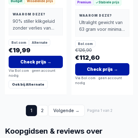
Budget
Wisselende prijs
Premium
Stabiele prijs
WAAROM DEZE?
WAAROM DEZE?
90% stiller klikgeluid
Ultralight gewicht van
zonder verlies van
63 gram voor minimale
klikgevoel
vermoeidheid en
snellere
Bol.com
Alternate
Bol.com
€19,99
muisbewegingen
€
126,90
€112,60
Check prijs
→
Check prijs
→
Via
Bol.com
· geen account
nodig
Via
Bol.com
· geen account
nodig
Ook bij
Alternate
1
2
Volgende →
Pagina
1
van
2
Koopgidsen & reviews over