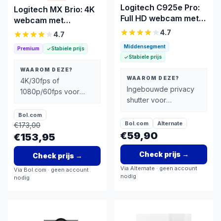
Logitech C925e Pro:
Logitech MX Brio: 4K
Full HD webcam met
webcam met
privacy shutter
1080p/60fps en AI-
4.7
4.7
belichting
Middensegment
Premium
Stabiele prijs
Stabiele prijs
WAAROM DEZE?
WAAROM DEZE?
4K/30fps of
Ingebouwde privacy
1080p/60fps voor
shutter voor
flexibele
gemoedsrust
streamkwaliteit
Bol.com
Bol.com
Alternate
€
173,00
€59,90
€153,95
Check prijs
→
Check prijs
→
Via
Alternate
· geen account
Via
Bol.com
· geen account
nodig
nodig