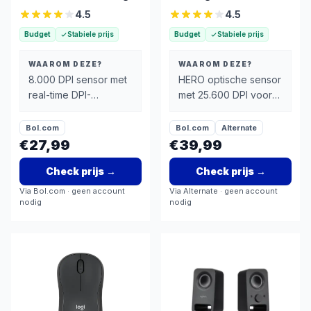
Muis
4.5
4.5
Budget
Stabiele prijs
Budget
Stabiele prijs
WAAROM DEZE?
WAAROM DEZE?
8.000 DPI sensor met
HERO optische sensor
real-time DPI-
met 25.600 DPI voor
aanpassing - perfect
nauwkeurig en
voor verschillende
responsief tracking
Bol.com
Bol.com
Alternate
spelgenres
€27,99
€39,99
Check prijs
→
Check prijs
→
Via
Bol.com
· geen account
Via
Alternate
· geen account
nodig
nodig