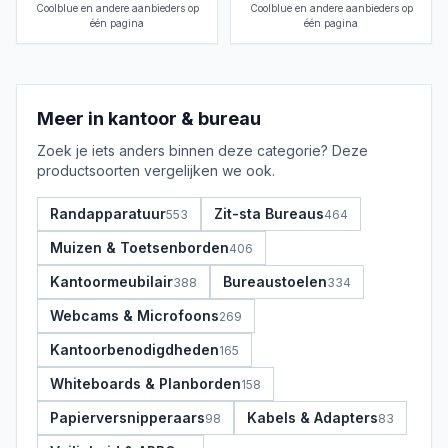
Coolblue en andere aanbieders op
Coolblue en andere aanbieders op
één pagina
één pagina
Meer in
kantoor & bureau
Zoek je iets anders binnen deze categorie? Deze
productsoorten vergelijken we ook.
Randapparatuur
Zit-sta Bureaus
553
464
Muizen & Toetsenborden
406
Kantoormeubilair
Bureaustoelen
388
334
Webcams & Microfoons
269
Kantoorbenodigdheden
165
Whiteboards & Planborden
158
Papierversnipperaars
Kabels & Adapters
98
83