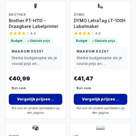
BROTHER
DYMO
Brother PT-H110 -
DYMO LetraTag LT-100H
Draagbare Labelprinter
Labelmaker
4.4
4.6
Budget
Stabiele prijs
Budget
Stabiele prijs
WAAROM DEZE?
WAAROM DEZE?
Sterke budgetoptie als je
Sterke budgetoptie als je
vooral prijs en
vooral prijs en
basisprestaties belangrijk
basisprestaties belangrijk
vindt.
vindt.
€40,99
€41,47
Bol.com
Bol.com
Vergelijk prijzen
→
Vergelijk prijzen
→
Bol.com en andere aanbieders op
Bol.com en andere aanbieders op
één pagina
één pagina