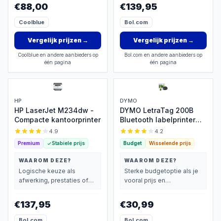
€88,00
€139,95
Coolblue
Bol.com
Vergelijk prijzen
→
Vergelijk prijzen
→
Coolblue en andere aanbieders op
Bol.com en andere aanbieders op
één pagina
één pagina
HP
DYMO
HP LaserJet M234dw -
DYMO LetraTag 200B
Compacte kantoorprinter
Bluetooth labelprinter
voor smartphone
4.9
4.2
Premium
Stabiele prijs
Budget
Wisselende prijs
WAAROM DEZE?
WAAROM DEZE?
Logische keuze als
Sterke budgetoptie als je
afwerking, prestaties of
vooral prijs en
extra functies zwaarder
basisprestaties belangrijk
wegen dan prijs.
vindt.
€137,95
€30,99
Bol.com
Bol.com