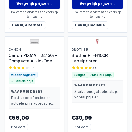
Vergelijk prijzen
→
Vergelijk prijzen
→
Bol.com en andere aanbieders op
Bol.com en andere aanbieders op
één pagina
één pagina
Ook bij
Alternate
Ook bij
Coolblue
CANON
BROTHER
Canon PIXMA TS4150i -
Brother PT-H100R
Compacte All-in-One
Labelprinter
Inkjetprinter Wi-Fi
4.4
5.0
Middensegment
Budget
Stabiele prijs
Stabiele prijs
WAAROM DEZE?
Sterke budgetoptie als je
WAAROM DEZE?
vooral prijs en
Bekijk specificaties en
basisprestaties belangrijk
actuele prijs voordat je
vindt.
beslist.
€56,00
€39,99
Bol.com
Bol.com