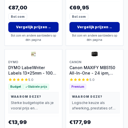
€87,00
€69,95
Bol.com
Bol.com
Vergelijk prijzen
→
Vergelijk prijzen
→
Bol.com en andere aanbieders op
Bol.com en andere aanbieders op
één pagina
één pagina
DYMO
CANON
DYMO LabelWriter
Canon MAXIFY MB5150
Labels 13x25mm - 1000
All-In-One - 24 ipm,
etiketten zonder inkt
netwerk-klaar
5.0
5.0
Budget
Stabiele prijs
Premium
WAAROM DEZE?
WAAROM DEZE?
Sterke budgetoptie als je
Logische keuze als
vooral prijs en
afwerking, prestaties of
basisprestaties belangrijk
extra functies zwaarder
vindt.
wegen dan prijs.
€13,99
€177,99