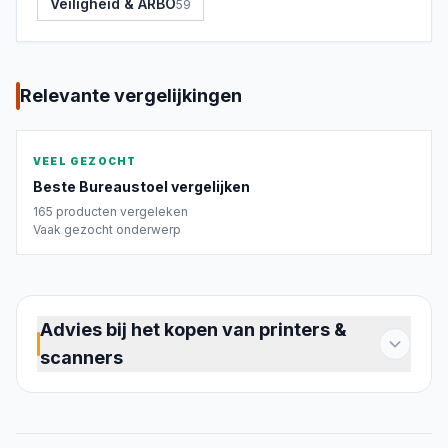
Veiligheid & ARBO
59
Relevante vergelijkingen
VEEL GEZOCHT
Beste
Bureaustoel
vergelijken
165
producten vergeleken
Vaak gezocht onderwerp
Advies bij het kopen van printers &
scanners
De juiste printer of scanner voor jouw werkplek
Een printer of scanner kies je vooral op basis
van wat je ermee wilt doen. Voor enkele