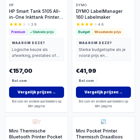
HP
DYMO
HP Smart Tank 5105 All-
DYMO LabelManager
in-One Inkttank Printer -
160 Labelmaker
3 jaar inkt
3.9
4.6
Premium
Stabiele prijs
Budget
Wisselende prijs
WAAROM DEZE?
WAAROM DEZE?
Logische keuze als
Sterke budgetoptie als je
afwerking, prestaties of
vooral prijs en
extra functies zwaarder
basisprestaties belangrijk
wegen dan prijs.
vindt.
€157,00
€41,99
Bol.com
Bol.com
Vergelijk prijzen
→
Vergelijk prijzen
→
Bol.com en andere aanbieders op
Bol.com en andere aanbieders op
één pagina
één pagina
Mini Thermische
Mini Pocket Printer
Bluetooth Printer Pocket
Thermisch Draadloos