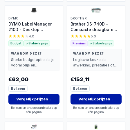
DYMO
BROTHER
DYMO LabelManager
Brother DS-740D -
210D - Desktop
Compacte draagbare
Labelprinter
A4-scanner voor
4.0
5.0
onderweg
Budget
Stabiele prijs
Premium
Stabiele prijs
WAAROM DEZE?
WAAROM DEZE?
Sterke budgetoptie als je
Logische keuze als
vooral prijs en
afwerking, prestaties of
basisprestaties belangrijk
extra functies zwaarder
vindt.
wegen dan prijs.
€62,00
€152,11
Bol.com
Bol.com
Vergelijk prijzen
→
Vergelijk prijzen
→
Bol.com en andere aanbieders op
Bol.com en andere aanbieders op
één pagina
één pagina