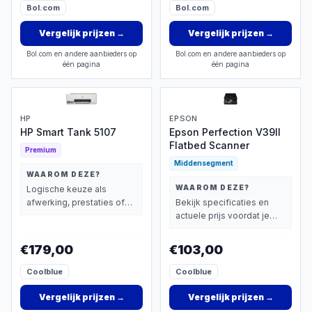
Bol.com
Bol.com
Vergelijk prijzen
→
Vergelijk prijzen
→
Bol.com en andere aanbieders op
Bol.com en andere aanbieders op
één pagina
één pagina
HP
EPSON
HP Smart Tank 5107
Epson Perfection V39II
Flatbed Scanner
Premium
Middensegment
WAAROM DEZE?
WAAROM DEZE?
Logische keuze als
afwerking, prestaties of
Bekijk specificaties en
extra functies zwaarder
actuele prijs voordat je
wegen dan prijs.
beslist.
€179,00
€103,00
Coolblue
Coolblue
Vergelijk prijzen
→
Vergelijk prijzen
→