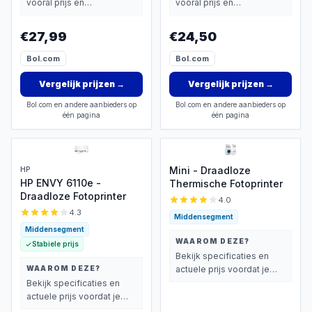
vooral prijs en
vooral prijs en
basisprestaties belangrijk
basisprestaties belangrijk
vindt.
vindt.
€27,99
€24,50
Bol.com
Bol.com
Vergelijk prijzen
→
Vergelijk prijzen
→
Bol.com en andere aanbieders op
Bol.com en andere aanbieders op
één pagina
één pagina
HP
Mini - Draadloze
HP ENVY 6110e -
Thermische Fotoprinter
Draadloze Fotoprinter
4.0
4.3
Middensegment
Middensegment
WAAROM DEZE?
Stabiele prijs
Bekijk specificaties en
WAAROM DEZE?
actuele prijs voordat je
beslist.
Bekijk specificaties en
actuele prijs voordat je
beslist.