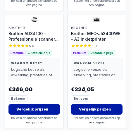
Bol.com en andere aanbieders op
Bol.com en andere aanbieders op
één pagina
één pagina
BROTHER
BROTHER
Brother ADS4100 -
Brother MFC-J5340DWE
Professionele scanner
- A3 Inkjetprinter
met dubbelzijdig
5.0
5.0
scannen
Premium
Stabiele prijs
Premium
Stabiele prijs
WAAROM DEZE?
WAAROM DEZE?
Logische keuze als
Logische keuze als
afwerking, prestaties of
afwerking, prestaties of
extra functies zwaarder
extra functies zwaarder
wegen dan prijs.
wegen dan prijs.
€346,00
€224,05
Bol.com
Bol.com
Vergelijk prijzen
→
Vergelijk prijzen
→
Bol.com en andere aanbieders op
Bol.com en andere aanbieders op
één pagina
één pagina