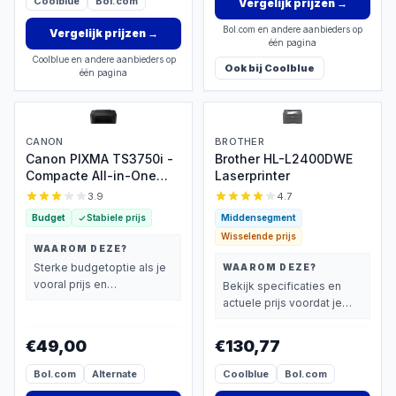
Coolblue
Bol.com
Vergelijk prijzen
→
Bol.com en andere aanbieders op
Vergelijk prijzen
→
één pagina
Coolblue en andere aanbieders op
Ook bij
Coolblue
één pagina
CANON
BROTHER
Canon PIXMA TS3750i -
Brother HL-L2400DWE
Compacte All-in-One
Laserprinter
Inkjetprinter
3.9
4.7
Budget
Stabiele prijs
Middensegment
Wisselende prijs
WAAROM DEZE?
Sterke budgetoptie als je
WAAROM DEZE?
vooral prijs en
Bekijk specificaties en
basisprestaties belangrijk
actuele prijs voordat je
vindt.
beslist.
€49,00
€130,77
Bol.com
Alternate
Coolblue
Bol.com