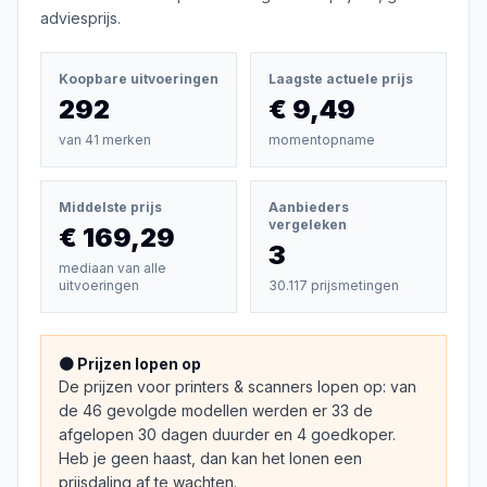
adviesprijs.
Koopbare uitvoeringen
Laagste actuele prijs
292
€ 9,49
van
41
merken
momentopname
Middelste prijs
Aanbieders
vergeleken
€ 169,29
3
mediaan van alle
uitvoeringen
30.117 prijsmetingen
🟠 Prijzen lopen op
De prijzen voor printers & scanners lopen op: van
de 46 gevolgde modellen werden er 33 de
afgelopen 30 dagen duurder en 4 goedkoper.
Heb je geen haast, dan kan het lonen een
prijsdaling af te wachten.