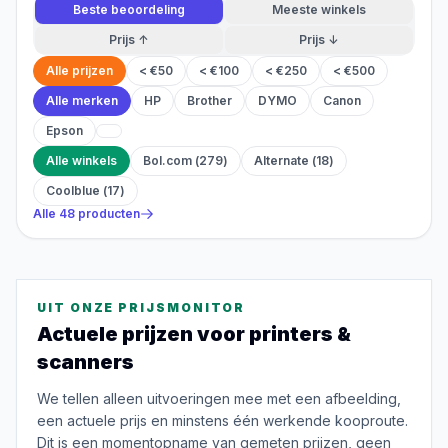
Beste beoordeling
Meeste winkels
Prijs ↑
Prijs ↓
Alle prijzen
< €50
< €100
< €250
< €500
Alle merken
HP
Brother
DYMO
Canon
Epson
Alle winkels
Bol.com
(
279
)
Alternate
(
18
)
Coolblue
(
17
)
Alle
48
producten
UIT ONZE PRIJSMONITOR
Actuele prijzen voor
printers &
scanners
We tellen alleen uitvoeringen mee met een afbeelding,
een actuele prijs en minstens één werkende kooproute.
Dit is een momentopname van gemeten prijzen, geen