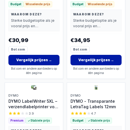
Budget
Wisselende prijs
Budget
Wisselende prijs
WAAROM DEZE?
WAAROM DEZE?
Sterke budgetoptie als je
Sterke budgetoptie als je
vooral prijs en
vooral prijs en
basisprestaties belangrijk
basisprestaties belangrijk
vindt.
vindt.
€30,99
€34,95
Bol.com
Bol.com
Vergelijk prijzen
→
Vergelijk prijzen
→
Bol.com en andere aanbieders op
Bol.com en andere aanbieders op
één pagina
één pagina
DYMO
DYMO
DYMO LabelWriter 5XL –
DYMO - Transparante
verzendlabelprinter voor
LetraTag Labels 12mm
webwinkeliers
3.9
4.7
Premium
Stabiele prijs
Budget
Stabiele prijs