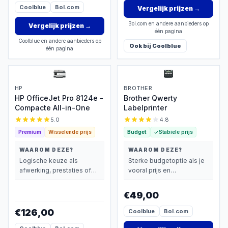
Coolblue
Bol.com
Vergelijk prijzen
→
Bol.com en andere aanbieders op
Vergelijk prijzen
→
één pagina
Coolblue en andere aanbieders op
Ook bij
Coolblue
één pagina
HP
BROTHER
HP OfficeJet Pro 8124e -
Brother Qwerty
Compacte All-in-One
Labelprinter
5.0
4.8
Premium
Wisselende prijs
Budget
Stabiele prijs
WAAROM DEZE?
WAAROM DEZE?
Logische keuze als
Sterke budgetoptie als je
afwerking, prestaties of
vooral prijs en
extra functies zwaarder
basisprestaties belangrijk
wegen dan prijs.
vindt.
€49,00
€126,00
Coolblue
Bol.com