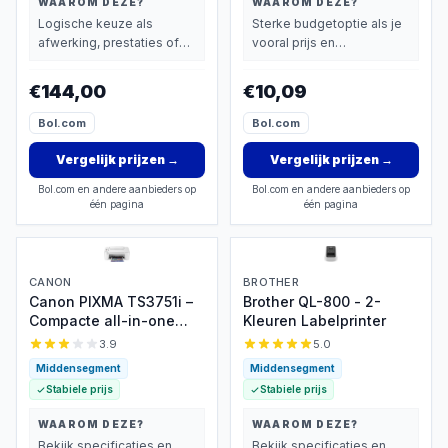
WAAROM DEZE?
WAAROM DEZE?
Logische keuze als
Sterke budgetoptie als je
afwerking, prestaties of
vooral prijs en
extra functies zwaarder
basisprestaties belangrijk
wegen dan prijs.
vindt.
€144,00
€10,09
Bol.com
Bol.com
Vergelijk prijzen
→
Vergelijk prijzen
→
Bol.com en andere aanbieders op
Bol.com en andere aanbieders op
één pagina
één pagina
CANON
BROTHER
Canon PIXMA TS3751i –
Brother QL-800 - 2-
Compacte all-in-one
Kleuren Labelprinter
inkjetprinter
3.9
5.0
Middensegment
Middensegment
Stabiele prijs
Stabiele prijs
WAAROM DEZE?
WAAROM DEZE?
Bekijk specificaties en
Bekijk specificaties en