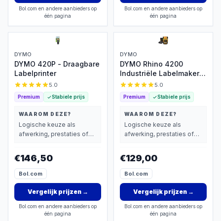
Bol.com en andere aanbieders op
Bol.com en andere aanbieders op
één pagina
één pagina
DYMO
DYMO
DYMO 420P - Draagbare
DYMO Rhino 4200
Labelprinter
Industriële Labelmaker -
Draagbaar met AZERTY
5.0
5.0
Premium
Stabiele prijs
Premium
Stabiele prijs
WAAROM DEZE?
WAAROM DEZE?
Logische keuze als
Logische keuze als
afwerking, prestaties of
afwerking, prestaties of
extra functies zwaarder
extra functies zwaarder
wegen dan prijs.
wegen dan prijs.
€146,50
€129,00
Bol.com
Bol.com
Vergelijk prijzen
→
Vergelijk prijzen
→
Bol.com en andere aanbieders op
Bol.com en andere aanbieders op
één pagina
één pagina