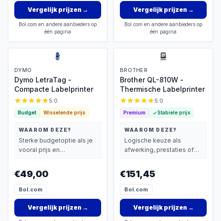
Vergelijk prijzen
→
Vergelijk prijzen
→
Bol.com en andere aanbieders op
Bol.com en andere aanbieders op
één pagina
één pagina
DYMO
BROTHER
Dymo LetraTag -
Brother QL-810W -
Compacte Labelprinter
Thermische Labelprinter
5.0
5.0
Budget
Wisselende prijs
Premium
Stabiele prijs
WAAROM DEZE?
WAAROM DEZE?
Sterke budgetoptie als je
Logische keuze als
vooral prijs en
afwerking, prestaties of
basisprestaties belangrijk
extra functies zwaarder
vindt.
wegen dan prijs.
€49,00
€151,45
Bol.com
Bol.com
Vergelijk prijzen
→
Vergelijk prijzen
→