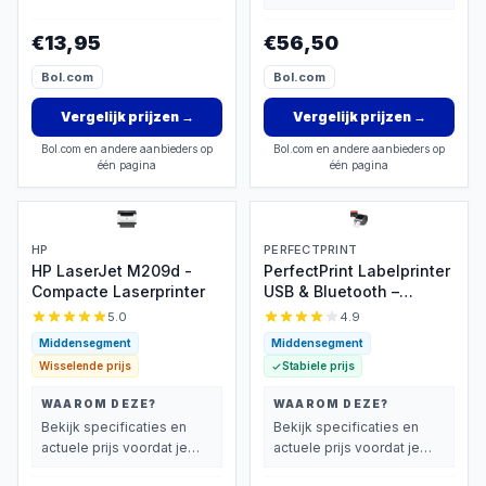
vindt.
beslist.
€13,95
€56,50
Bol.com
Bol.com
Vergelijk prijzen
→
Vergelijk prijzen
→
Bol.com en andere aanbieders op
Bol.com en andere aanbieders op
één pagina
één pagina
HP
PERFECTPRINT
HP LaserJet M209d -
PerfectPrint Labelprinter
Compacte Laserprinter
USB & Bluetooth –
Thermisch 203dpi
5.0
4.9
Middensegment
Middensegment
Wisselende prijs
Stabiele prijs
WAAROM DEZE?
WAAROM DEZE?
Bekijk specificaties en
Bekijk specificaties en
actuele prijs voordat je
actuele prijs voordat je
beslist.
beslist.