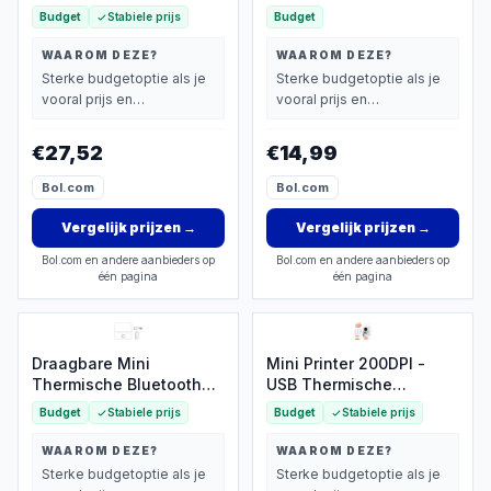
Budget
Stabiele prijs
Budget
WAAROM DEZE?
WAAROM DEZE?
Sterke budgetoptie als je
Sterke budgetoptie als je
vooral prijs en
vooral prijs en
basisprestaties belangrijk
basisprestaties belangrijk
vindt.
vindt.
€27,52
€14,99
Bol.com
Bol.com
Vergelijk prijzen
→
Vergelijk prijzen
→
Bol.com en andere aanbieders op
Bol.com en andere aanbieders op
één pagina
één pagina
Draagbare Mini
Mini Printer 200DPI -
Thermische Bluetooth
USB Thermische
Printer
Fotoprinter
Budget
Stabiele prijs
Budget
Stabiele prijs
WAAROM DEZE?
WAAROM DEZE?
Sterke budgetoptie als je
Sterke budgetoptie als je