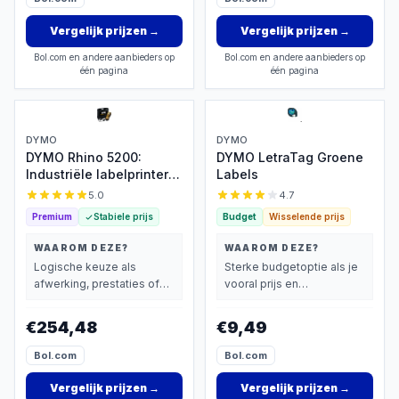
Vergelijk prijzen
→
Vergelijk prijzen
→
Bol.com en andere aanbieders op
Bol.com en andere aanbieders op
één pagina
één pagina
DYMO
DYMO
DYMO Rhino 5200:
DYMO LetraTag Groene
Industriële labelprinter
Labels
met barcodes
5.0
4.7
Premium
Stabiele prijs
Budget
Wisselende prijs
WAAROM DEZE?
WAAROM DEZE?
Logische keuze als
Sterke budgetoptie als je
afwerking, prestaties of
vooral prijs en
extra functies zwaarder
basisprestaties belangrijk
wegen dan prijs.
vindt.
€254,48
€9,49
Bol.com
Bol.com
Vergelijk prijzen
→
Vergelijk prijzen
→