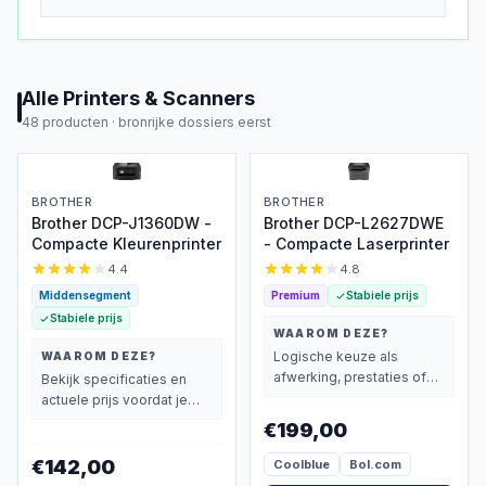
Alle
Printers & Scanners
48
producten ·
bronrijke dossiers eerst
BROTHER
BROTHER
Brother DCP-J1360DW -
Brother DCP-L2627DWE
Compacte Kleurenprinter
- Compacte Laserprinter
4.4
4.8
Middensegment
Premium
Stabiele prijs
Stabiele prijs
WAAROM DEZE?
Logische keuze als
WAAROM DEZE?
afwerking, prestaties of
Bekijk specificaties en
extra functies zwaarder
actuele prijs voordat je
wegen dan prijs.
beslist.
€199,00
€142,00
Coolblue
Bol.com