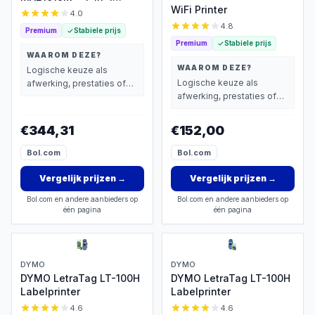
WiFi Printer
laserprinter A4
4.0
4.8
Premium
Stabiele prijs
Premium
Stabiele prijs
WAAROM DEZE?
WAAROM DEZE?
Logische keuze als
Logische keuze als
afwerking, prestaties of
afwerking, prestaties of
extra functies zwaarder
extra functies zwaarder
wegen dan prijs.
wegen dan prijs.
€344,31
€152,00
Bol.com
Bol.com
Vergelijk prijzen
→
Vergelijk prijzen
→
Bol.com en andere aanbieders op
Bol.com en andere aanbieders op
één pagina
één pagina
DYMO
DYMO
DYMO LetraTag LT-100H
DYMO LetraTag LT-100H
Labelprinter
Labelprinter
4.6
4.6