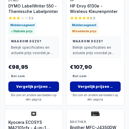
DYMO
HP
DYMO LabelWriter 550 -
HP Envy 6130e -
Thermische Labelprinter
Wireless Kleurenprinter
3.5
5.0
Middensegment
Middensegment
Stabiele prijs
Wisselende prijs
WAAROM DEZE?
WAAROM DEZE?
Bekijk specificaties en
Bekijk specificaties en
actuele prijs voordat je
actuele prijs voordat je
beslist.
beslist.
€98,95
€107,90
Bol.com
Bol.com
Vergelijk prijzen
→
Vergelijk prijzen
→
Bol.com en andere aanbieders op
Bol.com en andere aanbieders op
één pagina
één pagina
Kyocera ECOSYS
BROTHER
Brother MFC-J4350DW
MA2101cfx - 4-in-1