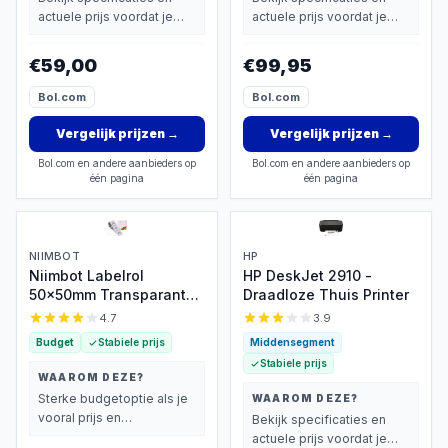
actuele prijs voordat je
actuele prijs voordat je
beslist.
beslist.
€59,00
€99,95
Bol.com
Bol.com
Vergelijk prijzen
→
Vergelijk prijzen
→
Bol.com en andere aanbieders op
Bol.com en andere aanbieders op
één pagina
één pagina
NIIMBOT
HP
Niimbot Labelrol
HP DeskJet 2910 -
50x50mm Transparant
Draadloze Thuis Printer
Rond – 150 stuks
4.7
3.9
Budget
Stabiele prijs
Middensegment
Stabiele prijs
WAAROM DEZE?
Sterke budgetoptie als je
WAAROM DEZE?
vooral prijs en
Bekijk specificaties en
basisprestaties belangrijk
actuele prijs voordat je