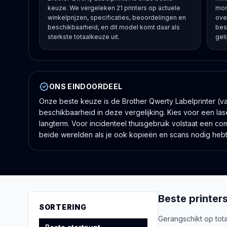
keuze. We vergeleken 21 printers op actuele
mom
winkelprijzen, specificaties, beoordelingen en
ove
beschikbaarheid, en dit model komt daar als
bes
sterkste totaalkeuze uit.
geli
ONS EINDOORDEEL
Onze beste keuze is de Brother Qwerty Labelprinter (van
beschikbaarheid in deze vergelijking. Kies voor een lase
langterm. Voor incidenteel thuisgebruik volstaat een co
beide werelden als je ook kopieën en scans nodig hebt
Beste
printer
SORTERING
Gerangschikt op tota