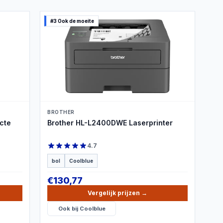
#3 Ook de moeite
PRODUCTBEELD
BROTHER
cte
Brother HL-L2400DWE Laserprinter
4.7
bol
Coolblue
€
130,77
Vergelijk prijzen
→
Ook bij
Coolblue