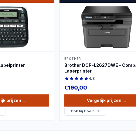
DUCTBEELD
PRODUCTBEELD
BROTHER
Labelprinter
Brother DCP-L2627DWE - Comp
Laserprinter
4.8
€
190,00
ijk prijzen
→
Vergelijk prijzen
→
Ook bij
Coolblue