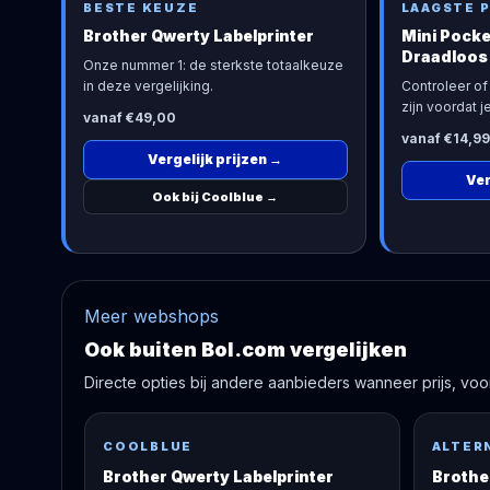
BESTE KEUZE
LAAGSTE P
Brother Qwerty Labelprinter
Mini Pocke
Draadloos
Onze nummer 1: de sterkste totaalkeuze
in deze vergelijking.
Controleer of 
zijn voordat je
vanaf €49,00
vanaf €14,99
Vergelijk prijzen
→
Ver
Ook bij Coolblue
→
Meer webshops
Ook buiten Bol.com vergelijken
Directe opties bij andere aanbieders wanneer prijs, voorr
COOLBLUE
ALTER
Brother Qwerty Labelprinter
Broth