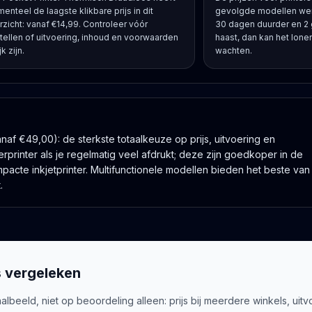
enteel de laagste klikbare prijs in dit
gevolgde modellen wer
rzicht: vanaf €14,99. Controleer vóór
30 dagen duurder en 2
tellen of uitvoering, inhoud en voorwaarden
haast, dan kan het lonen
jk zijn.
wachten.
af €49,00): de sterkste totaalkeuze op prijs, uitvoering en
rprinter als je regelmatig veel afdrukt; deze zijn goedkoper in de
mpacte inkjetprinter. Multifunctionele modellen bieden het beste van
.
s
vergeleken
albeeld, niet op beoordeling alleen: prijs bij meerdere winkels, 