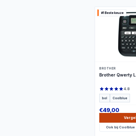
#1 Beste keuze
PRO
BROTHER
Brother Qwerty L
4.8
bol
Coolblue
€
49,00
Vergel
Ook bij
Coolblue