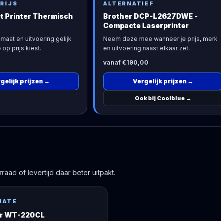
RIJS
ALTERNATIEF
t Printer Thermisch
Brother DCP-L2627DWE -
Compacte Laserprinter
maat en uitvoering gelijk
Neem deze mee wanneer je prijs, merk
 op prijs kiest.
en uitvoering naast elkaar zet.
vanaf €190,00
gelijk prijzen
→
Vergelijk prijzen
→
Ook bij Coolblue
→
aad of levertijd daar beter uitpakt.
NATE
er WT-220CL