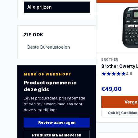
Alle prijzen
PRO
ZIE OOK
Beste
Bureaustoelen
BROTHER
Brother Qwerty 
4.8
MERK OF WEBSHOP?
Product opnemen in
€
49,00
deze gids
Lever productdata, prijsinformatie
Vergel
of een reviewaanvraag aan voor
deze vergelijking.
Ook bij
Coolblue
Review aanvragen
Productdata aanleveren