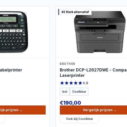
#2 Sterk alternatief
DUCTBEELD
PRODUCTBEELD
BROTHER
abelprinter
Brother DCP-L2627DWE - Compa
Laserprinter
4.8
bol
Coolblue
€
190,00
ijk prijzen
→
Vergelijk prijzen
→
Ook bij
Coolblue