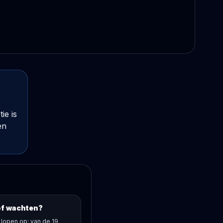
ie is
en
of wachten?
s lopen op: van de 19