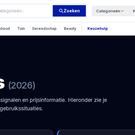
Zoeken
Categorieën
|
shoud
Tuin
Gereedschap
Beauty
Keuzehulp
s
(
2026
)
ssignalen en prijsinformatie. Hieronder zie je
gebruikssituaties.