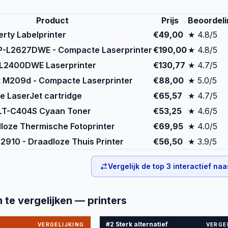
Product
Prijs
Beoordeli
rty Labelprinter
€49,00
★ 4.8/5
P-L2627DWE - Compacte Laserprinter
€190,00
★ 4.8/5
-L2400DWE Laserprinter
€130,77
★ 4.7/5
t M209d - Compacte Laserprinter
€88,00
★ 5.0/5
e LaserJet cartridge
€65,57
★ 4.7/5
LT-C404S Cyaan Toner
€53,25
★ 4.6/5
dloze Thermische Fotoprinter
€69,95
★ 4.0/5
2910 - Draadloze Thuis Printer
€56,50
★ 3.9/5
Vergelijk de top
3
interactief naa
m te vergelijken —
printers
#2 Sterk alternatief
VERGELIJKING
VERGE