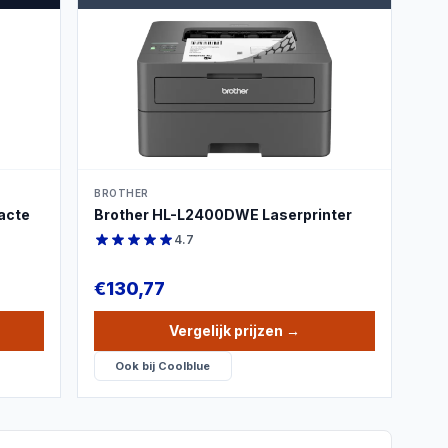
PRODUCTBEELD
BROTHER
acte
Brother HL-L2400DWE Laserprinter
4.7
€
130,77
Vergelijk prijzen
→
Ook bij
Coolblue