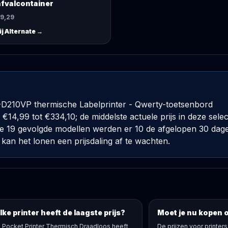
fvalcontainer
19,29
ij
Alternate
→
T-D210VP thermische Labelprinter - Qwerty-toetsenbord
14,99 tot €334,10; de middelste actuele prijs in deze select
 de 19 gevolgde modellen werden er 10 de afgelopen 30 dag
kan het lonen een prijsdaling af te wachten.
ke printer heeft de laagste prijs?
Moet je nu kopen 
i Pocket Printer Thermisch Draadloos heeft
De prijzen voor printer