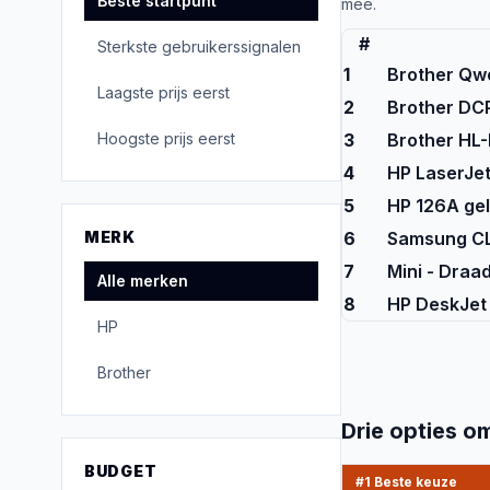
Beste startpunt
mee.
#
Sterkste gebruikerssignalen
1
Brother Qwe
Laagste prijs eerst
2
Brother DC
Hoogste prijs eerst
3
Brother HL
4
HP LaserJe
5
HP 126A gel
MERK
6
Samsung C
7
Mini - Draa
Alle merken
8
HP DeskJet 
HP
Brother
Drie opties o
BUDGET
#1 Beste keuze