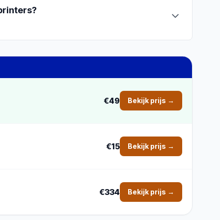
printers
?
€49
Bekijk prijs →
€15
Bekijk prijs →
€334
Bekijk prijs →