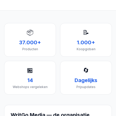
📦
📝
37.000+
1.000+
Producten
Koopgidsen
🏪
🔄
14
Dagelijks
Webshops vergeleken
Prijsupdates
WritGo Media — de organisatie