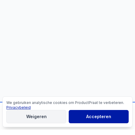
We gebruiken analytische cookies om ProductPraat te verbeteren.
Cookies
Privacybeleid
📬
Mis geen producttips!
Weigeren
Accepteren
Aanmelden