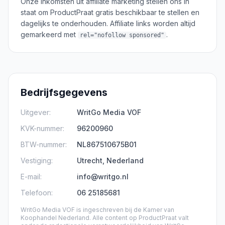
Onze inkomsten uit affiliate marketing stellen ons in
staat om ProductPraat gratis beschikbaar te stellen en
dagelijks te onderhouden. Affiliate links worden altijd
gemarkeerd met
.
rel="nofollow sponsored"
Bedrijfsgegevens
Uitgever
:
WritGo Media VOF
KVK-nummer
:
96200960
BTW-nummer
:
NL867510675B01
Vestiging
:
Utrecht, Nederland
E-mail
:
info@writgo.nl
Telefoon
:
06 25185681
WritGo Media VOF is ingeschreven bij de Kamer van
Koophandel Nederland. Alle content op ProductPraat valt