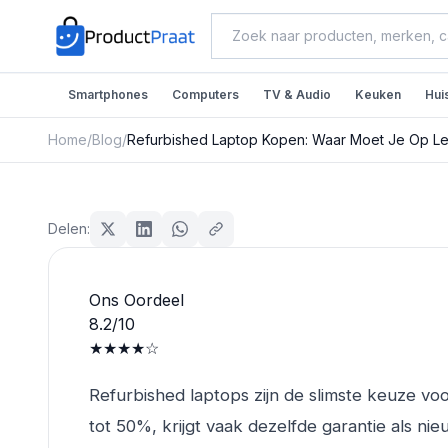
Smartphones
Computers
TV & Audio
Keuken
Hui
Home
/
Blog
/
Refurbished Laptop Kopen: Waar Moet Je Op Le
Laptops & Computers
Refurbished Laptop Kop
Delen:
Op Letten? (2026)
Ons Oordeel
Redactie ProductPraat
8.2
/10
Bijgewerkt: 25 juli 2026
12
min leestijd
★★★★☆
Refurbished laptops zijn de slimste keuze voo
tot 50%, krijgt vaak dezelfde garantie als ni