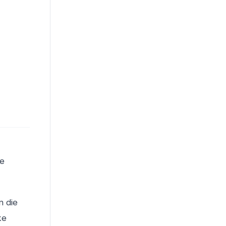
de
n die
ke