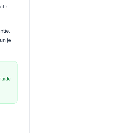
rote
ntie.
un je
 harde