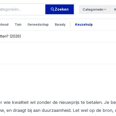
Zoeken
Categorieën
|
shoud
Tuin
Gereedschap
Beauty
Keuzehulp
tten? (2026)
en: Waar Moet Je
r wie kwaliteit wil zonder de nieuwprijs te betalen. Je b
euw, en draagt bij aan duurzaamheid. Let wel op de bron, 