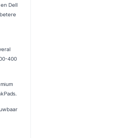
 en Dell
 betere
veral
300-400
remium
nkPads.
rouwbaar