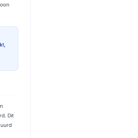
woon
kt,
in
d. Dit
tuurd