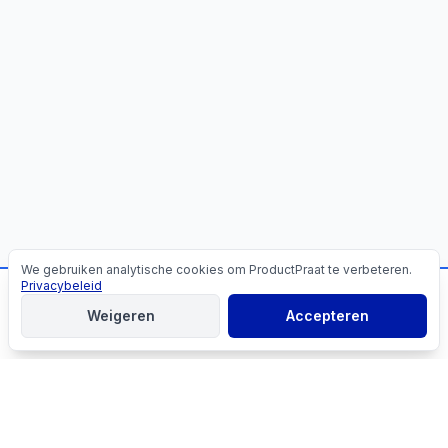
We gebruiken analytische cookies om ProductPraat te verbeteren.
Cookies
Privacybeleid
📬
Mis geen producttips!
Weigeren
Accepteren
Aanmelden