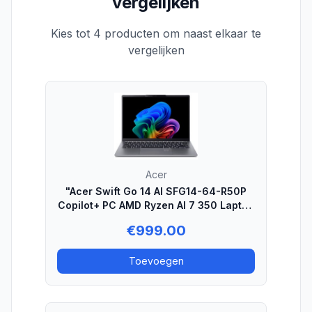
vergelijken
Kies tot 4 producten om naast elkaar te
vergelijken
Acer
"Acer Swift Go 14 AI SFG14-64-R50P
Copilot+ PC AMD Ryzen AI 7 350 Laptop
35,6 cm (14"") WUXGA 32 GB LPDDR5x-
€
999.00
SDRAM 1 TB SSD Wi-Fi 7 (802.11be)
Windows 11 Home US International
Toevoegen
Zilver"