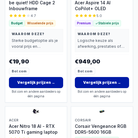
be quiet! HDD Cage 2
Acer Aspire 14 AI
Inbouwframe
CoPilot+ OLED
4.7
5.0
Budget
Wisselende prijs
Premium
Stabiele prijs
WAAROM DEZE?
WAAROM DEZE?
Sterke budgetoptie als je
Logische keuze als
vooral prijs en
afwerking, prestaties of
basisprestaties belangrijk
extra functies zwaarder
vindt.
wegen dan prijs.
€19,90
€949,00
Bol.com
Bol.com
Vergelijk prijzen
→
Vergelijk prijzen
→
Bol.com en andere aanbieders op
Bol.com en andere aanbieders op
één pagina
één pagina
ACER
CORSAIR
Acer Nitro 18 AI - RTX
Corsair Vengeance RGB
5070 Ti gaming laptop
DDR5-5600 16GB