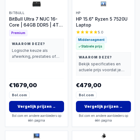
BITBULL
HP
BitBull Ultra 7 NUC 16-
HP 15.6" Ryzen 5 7520U
Core | 64GB DDR5 | 4TB
Laptop
SSD | Win 11 Pro
5.0
Premium
Middensegment
WAAROM DEZE?
Stabiele prijs
Logische keuze als
afwerking, prestaties of
WAAROM DEZE?
extra functies zwaarder
Bekijk specificaties en
wegen dan prijs.
actuele prijs voordat je
beslist.
€1679,00
€479,00
Bol.com
Bol.com
Vergelijk prijzen
→
Vergelijk prijzen
→
Bol.com en andere aanbieders op
Bol.com en andere aanbieders op
één pagina
één pagina