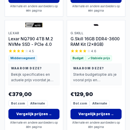
Alternate en andere aanbieders op
Alternate en andere aanbieders op
één pagina
één pagina
LEXAR
G.SKILL
Lexar NQ790 4TB M.2
G.Skill 16GB DDR4-3600
NVMe SSD - PCIe 4.0
RAM Kit (2x8GB)
4.5
4.6
Middensegment
Budget
Stabiele prijs
WAAROM DEZE?
WAAROM DEZE?
Bekijk specificaties en
Sterke budgetoptie als je
actuele prijs voordat je
vooral prijs en
beslist.
basisprestaties belangrijk
vindt.
€379,00
€129,90
Bol.com
Alternate
Bol.com
Alternate
Vergelijk prijzen
→
Vergelijk prijzen
→
Alternate en andere aanbieders op
Alternate en andere aanbieders op
één pagina
één pagina