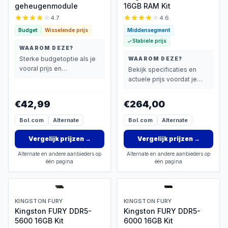
geheugenmodule
16GB RAM Kit
4.7
4.6
Budget
Wisselende prijs
Middensegment
Stabiele prijs
WAAROM DEZE?
Sterke budgetoptie als je
WAAROM DEZE?
vooral prijs en
Bekijk specificaties en
basisprestaties belangrijk
actuele prijs voordat je
vindt.
beslist.
€42,99
€264,00
Bol.com
Alternate
Bol.com
Alternate
Vergelijk prijzen
→
Vergelijk prijzen
→
Alternate en andere aanbieders op
Alternate en andere aanbieders op
één pagina
één pagina
KINGSTON FURY
KINGSTON FURY
Kingston FURY DDR5-
Kingston FURY DDR5-
5600 16GB Kit
6000 16GB Kit