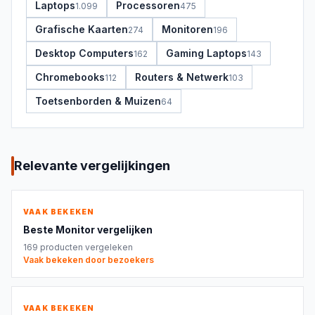
Laptops
Processoren
1.099
475
Grafische Kaarten
Monitoren
274
196
Desktop Computers
Gaming Laptops
162
143
Chromebooks
Routers & Netwerk
112
103
Toetsenborden & Muizen
64
Relevante vergelijkingen
VAAK BEKEKEN
Beste
Monitor
vergelijken
169
producten vergeleken
Vaak bekeken door bezoekers
VAAK BEKEKEN