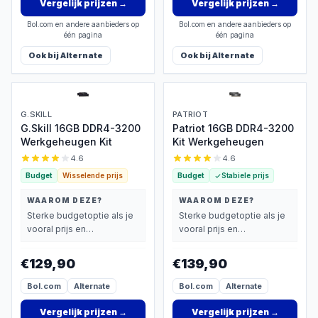
Vergelijk prijzen
→
Vergelijk prijzen
→
Bol.com en andere aanbieders op
Bol.com en andere aanbieders op
één pagina
één pagina
Ook bij
Alternate
Ook bij
Alternate
G.SKILL
PATRIOT
G.Skill 16GB DDR4-3200
Patriot 16GB DDR4-3200
Werkgeheugen Kit
Kit Werkgeheugen
4.6
4.6
Budget
Wisselende prijs
Budget
Stabiele prijs
WAAROM DEZE?
WAAROM DEZE?
Sterke budgetoptie als je
Sterke budgetoptie als je
vooral prijs en
vooral prijs en
basisprestaties belangrijk
basisprestaties belangrijk
vindt.
vindt.
€129,90
€139,90
Bol.com
Alternate
Bol.com
Alternate
Vergelijk prijzen
→
Vergelijk prijzen
→