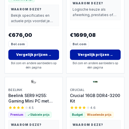
WAAROM DEZE?
Logische keuze als
WAAROM DEZE?
afwerking, prestaties of
Bekijk specificaties en
extra functies zwaarder
actuele prijs voordat je
wegen dan prijs.
beslist.
€676,00
€1699,08
Bol.com
Bol.com
Vergelijk prijzen
→
Vergelijk prijzen
→
Bol.com en andere aanbieders op
Bol.com en andere aanbieders op
één pagina
één pagina
BEELINK
CRUCIAL
Beelink SER9 H255:
Crucial 16GB DDR4-3200
Gaming Mini PC met
Kit
Ryzen 7 & 32GB RAM
4.5
4.6
Premium
Stabiele prijs
Budget
Wisselende prijs
WAAROM DEZE?
WAAROM DEZE?