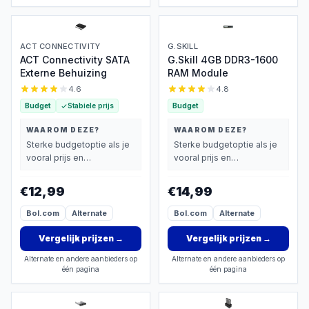
ACT CONNECTIVITY
G.SKILL
ACT Connectivity SATA
G.Skill 4GB DDR3-1600
Externe Behuizing
RAM Module
4.6
4.8
Budget
Stabiele prijs
Budget
WAAROM DEZE?
WAAROM DEZE?
Sterke budgetoptie als je
Sterke budgetoptie als je
vooral prijs en
vooral prijs en
basisprestaties belangrijk
basisprestaties belangrijk
vindt.
vindt.
€12,99
€14,99
Bol.com
Alternate
Bol.com
Alternate
Vergelijk prijzen
→
Vergelijk prijzen
→
Alternate en andere aanbieders op
Alternate en andere aanbieders op
één pagina
één pagina