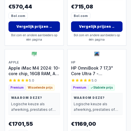
€570,44
€715,08
Bol.com
Bol.com
Vergelijk prijzen
→
Vergelijk prijzen
→
Bol.com en andere aanbieders op
Bol.com en andere aanbieders op
één pagina
één pagina
APPLE
HP
Apple iMac M4 2024: 10-
HP OmniBook 7 17,3"
core chip, 16GB RAM, AI-
Core Ultra 7 -
ready
16GB/512GB
5.0
5.0
Touchscreen
Premium
Wisselende prijs
Premium
Stabiele prijs
WAAROM DEZE?
WAAROM DEZE?
Logische keuze als
Logische keuze als
afwerking, prestaties of
afwerking, prestaties of
extra functies zwaarder
extra functies zwaarder
wegen dan prijs.
wegen dan prijs.
€1701,55
€1169,00