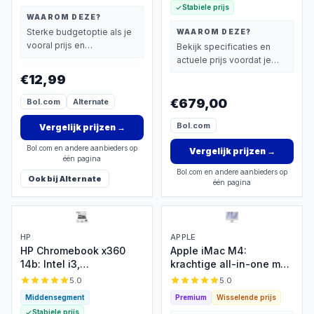
Stabiele prijs
WAAROM DEZE?
Sterke budgetoptie als je
WAAROM DEZE?
vooral prijs en
Bekijk specificaties en
basisprestaties belangrijk
actuele prijs voordat je
vindt.
beslist.
€12,99
€679,00
Bol.com
Alternate
Bol.com
Vergelijk prijzen
→
Bol.com en andere aanbieders op
Vergelijk prijzen
→
één pagina
Bol.com en andere aanbieders op
Ook bij
Alternate
één pagina
HP
APPLE
HP Chromebook x360
Apple iMac M4:
14b: Intel i3,
krachtige all-in-one met
touchscreen, 256GB -
briljant 4K scherm
5.0
5.0
€559
Middensegment
Premium
Wisselende prijs
Stabiele prijs