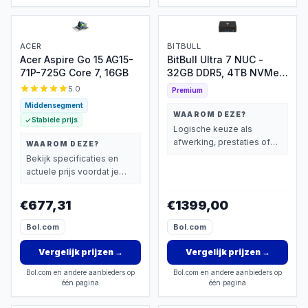
ACER
BITBULL
Acer Aspire Go 15 AG15-
BitBull Ultra 7 NUC -
71P-725G Core 7, 16GB
32GB DDR5, 4TB NVMe,
Thunderbolt 4
5.0
Premium
Middensegment
WAAROM DEZE?
Stabiele prijs
Logische keuze als
afwerking, prestaties of
WAAROM DEZE?
extra functies zwaarder
Bekijk specificaties en
wegen dan prijs.
actuele prijs voordat je
beslist.
€677,31
€1399,00
Bol.com
Bol.com
Vergelijk prijzen
→
Vergelijk prijzen
→
Bol.com en andere aanbieders op
Bol.com en andere aanbieders op
één pagina
één pagina