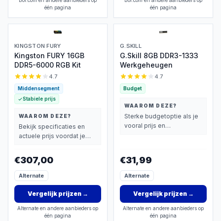
Bol.com en andere aanbieders op
Bol.com en andere aanbieders op
één pagina
één pagina
KINGSTON FURY
G.SKILL
Kingston FURY 16GB
G.Skill 8GB DDR3-1333
DDR5-6000 RGB Kit
Werkgeheugen
4.7
4.7
Middensegment
Budget
Stabiele prijs
WAAROM DEZE?
Sterke budgetoptie als je
WAAROM DEZE?
vooral prijs en
Bekijk specificaties en
basisprestaties belangrijk
actuele prijs voordat je
vindt.
beslist.
€307,00
€31,99
Alternate
Alternate
Vergelijk prijzen
→
Vergelijk prijzen
→
Alternate en andere aanbieders op
Alternate en andere aanbieders op
één pagina
één pagina