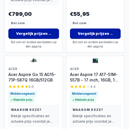
vindt.
beslist.
€799,00
€55,95
Bol.com
Bol.com
Vergelijk prijzen
→
Vergelijk prijzen
→
Bol.com en andere aanbieders op
Bol.com en andere aanbieders op
één pagina
één pagina
ACER
ACER
Acer Aspire Go 15 AG15-
Acer Aspire 17 A17-51M-
71P-587Q 16GB/512GB
557B – 17 inch, 16GB, 1TB
SSD
5.0
4.4
Middensegment
Middensegment
Stabiele prijs
Stabiele prijs
WAAROM DEZE?
WAAROM DEZE?
Bekijk specificaties en
Bekijk specificaties en
actuele prijs voordat je
actuele prijs voordat je
beslist.
beslist.