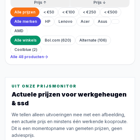
Prijs ↑
Prijs ↓
Alle prijzen
< €50
< €100
< €250
< €500
Alle merken
HP
Lenovo
Acer
Asus
AMD
Alle winkels
Bol.com
(
620
)
Alternate
(
106
)
Coolblue
(
2
)
Alle
48
producten
UIT ONZE PRIJSMONITOR
Actuele prijzen voor
werkgeheugen
& ssd
We tellen alleen uitvoeringen mee met een afbeelding,
een actuele prijs en minstens één werkende kooproute.
Dit is een momentopname van gemeten prijzen, geen
adviesprijs.