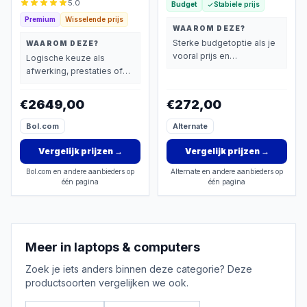
5.0
Budget
Stabiele prijs
Premium
Wisselende prijs
WAAROM DEZE?
Sterke budgetoptie als je
WAAROM DEZE?
vooral prijs en
Logische keuze als
basisprestaties belangrijk
afwerking, prestaties of
vindt.
extra functies zwaarder
wegen dan prijs.
€2649,00
€272,00
Bol.com
Alternate
Vergelijk prijzen
→
Vergelijk prijzen
→
Bol.com en andere aanbieders op
Alternate en andere aanbieders op
één pagina
één pagina
Meer in
laptops & computers
Zoek je iets anders binnen deze categorie? Deze
productsoorten vergelijken we ook.