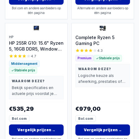
Bol.com en andere aanbieders op
Alternate en andere aanbieders op
één pagina
één pagina
HP
Complete Ryzen 5
HP 255R G10: 15.6" Ryzen
Gaming PC
5, 16GB DDR5, Windows
4.3
11 Pro
4.7
Premium
Stabiele prijs
Middensegment
WAAROM DEZE?
Stabiele prijs
Logische keuze als
WAAROM DEZE?
afwerking, prestaties of
extra functies zwaarder
Bekijk specificaties en
wegen dan prijs.
actuele prijs voordat je
beslist.
€535,29
€979,00
Bol.com
Bol.com
Vergelijk prijzen
→
Vergelijk prijzen
→