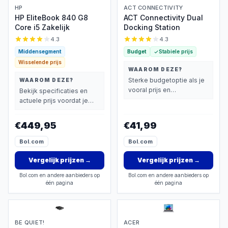
HP
ACT CONNECTIVITY
HP EliteBook 840 G8
ACT Connectivity Dual
Core i5 Zakelijk
Docking Station
4.3
4.3
Middensegment
Budget
Stabiele prijs
Wisselende prijs
WAAROM DEZE?
Sterke budgetoptie als je
WAAROM DEZE?
vooral prijs en
Bekijk specificaties en
basisprestaties belangrijk
actuele prijs voordat je
vindt.
beslist.
€449,95
€41,99
Bol.com
Bol.com
Vergelijk prijzen
→
Vergelijk prijzen
→
Bol.com en andere aanbieders op
Bol.com en andere aanbieders op
één pagina
één pagina
BE QUIET!
ACER