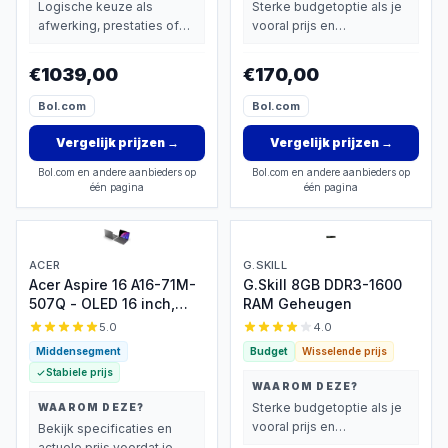
Logische keuze als
Sterke budgetoptie als je
afwerking, prestaties of
vooral prijs en
extra functies zwaarder
basisprestaties belangrijk
wegen dan prijs.
vindt.
€1039,00
€170,00
Bol.com
Bol.com
Vergelijk prijzen
→
Vergelijk prijzen
→
Bol.com en andere aanbieders op
Bol.com en andere aanbieders op
één pagina
één pagina
ACER
G.SKILL
Acer Aspire 16 A16-71M-
G.Skill 8GB DDR3-1600
507Q - OLED 16 inch,
RAM Geheugen
Core Ultra 5
5.0
4.0
Middensegment
Budget
Wisselende prijs
Stabiele prijs
WAAROM DEZE?
Sterke budgetoptie als je
WAAROM DEZE?
vooral prijs en
Bekijk specificaties en
basisprestaties belangrijk
actuele prijs voordat je