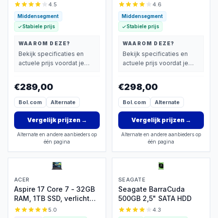
4.5
4.6
Middensegment
Middensegment
Stabiele prijs
Stabiele prijs
WAAROM DEZE?
WAAROM DEZE?
Bekijk specificaties en
Bekijk specificaties en
actuele prijs voordat je
actuele prijs voordat je
beslist.
beslist.
€289,00
€298,00
Bol.com
Alternate
Bol.com
Alternate
Vergelijk prijzen
→
Vergelijk prijzen
→
Alternate en andere aanbieders op
Alternate en andere aanbieders op
één pagina
één pagina
ACER
SEAGATE
Aspire 17 Core 7 - 32GB
Seagate BarraCuda
RAM, 1TB SSD, verlicht
500GB 2,5" SATA HDD
toetsenbord
5.0
4.3