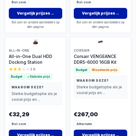
Bol.com
Bol.com
Vergelijk prijzen
→
Vergelijk prijzen
→
Bol.com en andere aanbieders op
Bol.com en andere aanbieders op
één pagina
één pagina
ALL-IN-ONE
CORSAIR
All-in-One Dual HDD
Corsair VENGEANCE
Docking Station
DDR5-6000 16GB Kit
3.8
Budget
Wisselende prijs
Budget
Stabiele prijs
WAAROM DEZE?
Sterke budgetoptie als je
WAAROM DEZE?
vooral prijs en
Sterke budgetoptie als je
basisprestaties belangrijk
vooral prijs en
vindt.
basisprestaties belangrijk
vindt.
€32,29
€267,00
Bol.com
Alternate
Vergelijk prijzen
→
Vergelijk prijzen
→