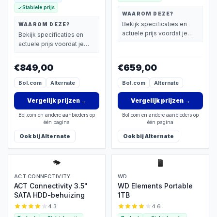
Stabiele prijs
WAAROM DEZE?
Bekijk specificaties en
WAAROM DEZE?
actuele prijs voordat je
Bekijk specificaties en
beslist.
actuele prijs voordat je
beslist.
€849,00
€659,00
Bol.com
Alternate
Bol.com
Alternate
Vergelijk prijzen
→
Vergelijk prijzen
→
Bol.com en andere aanbieders op
Bol.com en andere aanbieders op
één pagina
één pagina
Ook bij
Alternate
Ook bij
Alternate
ACT CONNECTIVITY
WD
ACT Connectivity 3.5"
WD Elements Portable
SATA HDD-behuizing
1TB
4.3
4.6