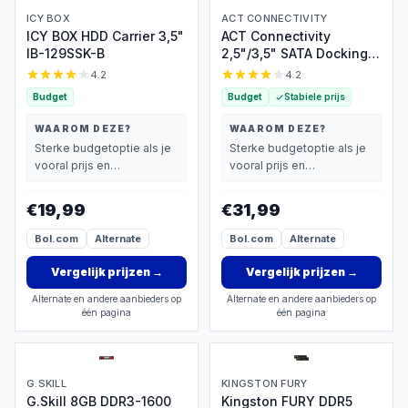
ICY BOX
ACT CONNECTIVITY
ICY BOX HDD Carrier 3,5"
ACT Connectivity
IB-129SSK-B
2,5"/3,5" SATA Docking
Station
4.2
4.2
Budget
Budget
Stabiele prijs
WAAROM DEZE?
WAAROM DEZE?
Sterke budgetoptie als je
Sterke budgetoptie als je
vooral prijs en
vooral prijs en
basisprestaties belangrijk
basisprestaties belangrijk
vindt.
vindt.
€19,99
€31,99
Bol.com
Alternate
Bol.com
Alternate
Vergelijk prijzen
→
Vergelijk prijzen
→
Alternate en andere aanbieders op
Alternate en andere aanbieders op
één pagina
één pagina
G.SKILL
KINGSTON FURY
G.Skill 8GB DDR3-1600
Kingston FURY DDR5