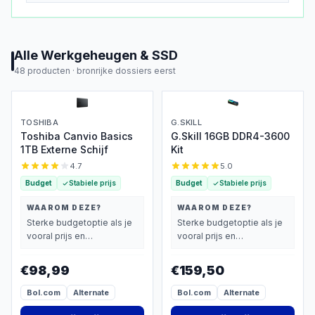
Alle
Werkgeheugen & SSD
48
producten ·
bronrijke dossiers eerst
TOSHIBA
G.SKILL
Toshiba Canvio Basics
G.Skill 16GB DDR4-3600
1TB Externe Schijf
Kit
4.7
5.0
Budget
Stabiele prijs
Budget
Stabiele prijs
WAAROM DEZE?
WAAROM DEZE?
Sterke budgetoptie als je
Sterke budgetoptie als je
vooral prijs en
vooral prijs en
basisprestaties belangrijk
basisprestaties belangrijk
vindt.
vindt.
€98,99
€159,50
Bol.com
Alternate
Bol.com
Alternate