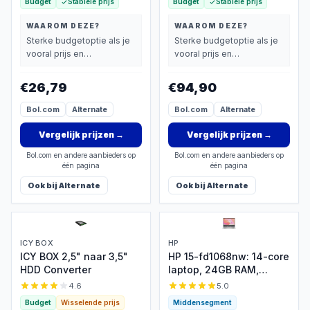
Budget
Stabiele prijs
Budget
Stabiele prijs
WAAROM DEZE?
WAAROM DEZE?
Sterke budgetoptie als je
Sterke budgetoptie als je
vooral prijs en
vooral prijs en
basisprestaties belangrijk
basisprestaties belangrijk
vindt.
vindt.
€26,79
€94,90
Bol.com
Alternate
Bol.com
Alternate
Vergelijk prijzen
→
Vergelijk prijzen
→
Bol.com en andere aanbieders op
Bol.com en andere aanbieders op
één pagina
één pagina
Ook bij
Alternate
Ook bij
Alternate
ICY BOX
HP
ICY BOX 2,5" naar 3,5"
HP 15-fd1068nw: 14-core
HDD Converter
laptop, 24GB RAM,
512GB SSD
4.6
5.0
Budget
Wisselende prijs
Middensegment