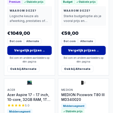
Premium
Stabiele prijs
Budget
Stabiele prijs
WAAROM DEZE?
WAAROM DEZE?
Logische keuze als
Sterke budgetoptie als je
afwerking, prestaties of
vooral prijs en
extra functies zwaarder
basisprestaties belangrijk
wegen dan prijs.
vindt.
€1049,00
€59,00
Bol.com
Alternate
Bol.com
Alternate
Vergelijk prijzen
→
Vergelijk prijzen
→
Bol.com en andere aanbieders op
Bol.com en andere aanbieders op
één pagina
één pagina
Ook bij
Alternate
Ook bij
Alternate
ACER
MEDION
Acer Aspire 17 - 17 inch,
MEDION Picoworx T80 III
10-core, 32GB RAM, 1TB
MD340020
SSD, verlicht
5.0
Middensegment
toetsenbord
Stabiele prijs
Middensegment