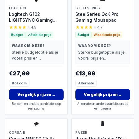
LOGITECH
STEELSERIES
Logitech G102
SteelSeries QcK Pro
LIGHTSYNC Gaming
Gaming Mousepad
Muis
4.5
4.7
Budget
Stabiele prijs
Budget
Wisselende prijs
WAAROM DEZE?
WAAROM DEZE?
Sterke budgetoptie als je
Sterke budgetoptie als je
vooral prijs en
vooral prijs en
basisprestaties belangrijk
basisprestaties belangrijk
vindt.
vindt.
€27,99
€13,99
Bol.com
Alternate
Vergelijk prijzen
→
Vergelijk prijzen
→
Bol.com en andere aanbieders op
Alternate en andere aanbieders op
één pagina
één pagina
CORSAIR
RAZER
Corsair MM100 Cloth
Razer DeathAdder V3 -