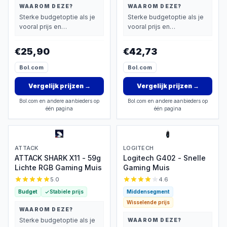
WAAROM DEZE?
WAAROM DEZE?
Sterke budgetoptie als je
Sterke budgetoptie als je
vooral prijs en
vooral prijs en
basisprestaties belangrijk
basisprestaties belangrijk
vindt.
vindt.
€25,90
€42,73
Bol.com
Bol.com
Vergelijk prijzen
→
Vergelijk prijzen
→
Bol.com en andere aanbieders op
Bol.com en andere aanbieders op
één pagina
één pagina
ATTACK
LOGITECH
ATTACK SHARK X11 - 59g
Logitech G402 - Snelle
Lichte RGB Gaming Muis
Gaming Muis
5.0
4.6
Budget
Stabiele prijs
Middensegment
Wisselende prijs
WAAROM DEZE?
Sterke budgetoptie als je
WAAROM DEZE?