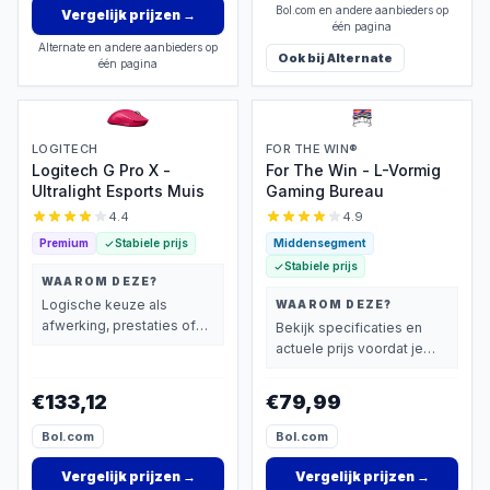
Bol.com en andere aanbieders op
Vergelijk prijzen
→
één pagina
Alternate en andere aanbieders op
Ook bij
Alternate
één pagina
LOGITECH
FOR THE WIN®
Logitech G Pro X -
For The Win - L-Vormig
Ultralight Esports Muis
Gaming Bureau
4.4
4.9
Premium
Stabiele prijs
Middensegment
Stabiele prijs
WAAROM DEZE?
Logische keuze als
WAAROM DEZE?
afwerking, prestaties of
Bekijk specificaties en
extra functies zwaarder
actuele prijs voordat je
wegen dan prijs.
beslist.
€133,12
€79,99
Bol.com
Bol.com
Vergelijk prijzen
→
Vergelijk prijzen
→