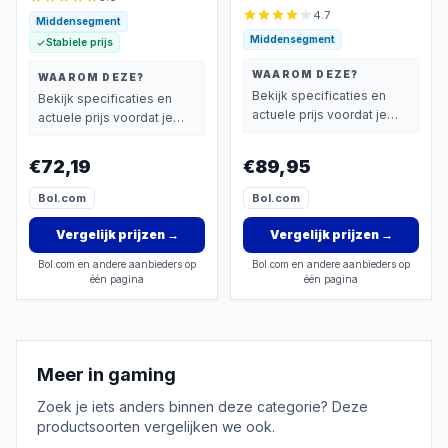
4.7
Middensegment
Middensegment
Stabiele prijs
WAAROM DEZE?
WAAROM DEZE?
Bekijk specificaties en
Bekijk specificaties en
actuele prijs voordat je
actuele prijs voordat je
beslist.
beslist.
€72,19
€89,95
Bol.com
Bol.com
Vergelijk prijzen
→
Vergelijk prijzen
→
Bol.com en andere aanbieders op
Bol.com en andere aanbieders op
één pagina
één pagina
Meer in
gaming
Zoek je iets anders binnen deze categorie? Deze
productsoorten vergelijken we ook.