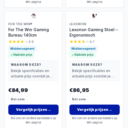
één pagina
één pagina
FOR THE WIN®
LEXORION
For The Win Gaming
Lexorion Gaming Stoel –
Bureau 140cm
Ergonomisch
4.9
4.7
Middensegment
Middensegment
Stabiele prijs
Stabiele prijs
WAAROM DEZE?
WAAROM DEZE?
Bekijk specificaties en
Bekijk specificaties en
actuele prijs voordat je
actuele prijs voordat je
beslist.
beslist.
€84,99
€86,95
Bol.com
Bol.com
Vergelijk prijzen
→
Vergelijk prijzen
→
Bol.com en andere aanbieders op
Bol.com en andere aanbieders op
één pagina
één pagina