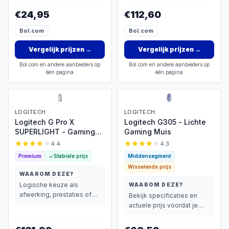
vindt.
wegen dan prijs.
€24,95
€112,60
Bol.com
Bol.com
Vergelijk prijzen
→
Vergelijk prijzen
→
Bol.com en andere aanbieders op
Bol.com en andere aanbieders op
één pagina
één pagina
LOGITECH
LOGITECH
Logitech G Pro X
Logitech G305 - Lichte
SUPERLIGHT - Gaming
Gaming Muis
Muis
4.4
4.3
Premium
Stabiele prijs
Middensegment
Wisselende prijs
WAAROM DEZE?
Logische keuze als
WAAROM DEZE?
afwerking, prestaties of
Bekijk specificaties en
extra functies zwaarder
actuele prijs voordat je
wegen dan prijs.
beslist.