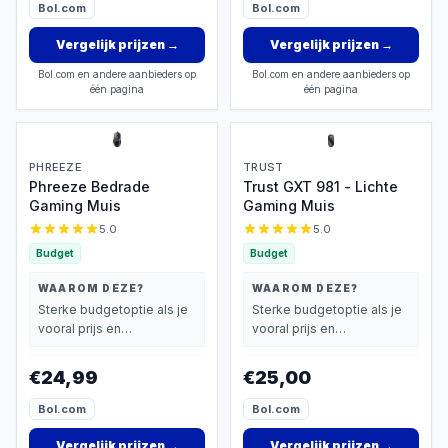
Bol.com
Bol.com
Vergelijk prijzen
→
Vergelijk prijzen
→
Bol.com en andere aanbieders op
Bol.com en andere aanbieders op
één pagina
één pagina
PHREEZE
TRUST
Phreeze Bedrade
Trust GXT 981 - Lichte
Gaming Muis
Gaming Muis
5.0
5.0
Budget
Budget
WAAROM DEZE?
WAAROM DEZE?
Sterke budgetoptie als je
Sterke budgetoptie als je
vooral prijs en
vooral prijs en
basisprestaties belangrijk
basisprestaties belangrijk
vindt.
vindt.
€24,99
€25,00
Bol.com
Bol.com
Vergelijk prijzen
→
Vergelijk prijzen
→