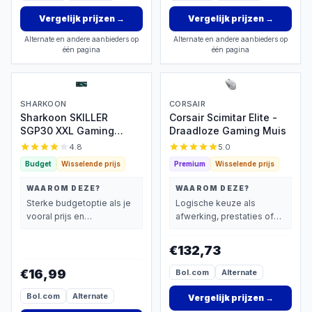
Vergelijk prijzen
→
Vergelijk prijzen
→
Alternate en andere aanbieders op
Alternate en andere aanbieders op
één pagina
één pagina
SHARKOON
CORSAIR
Sharkoon SKILLER
Corsair Scimitar Elite -
SGP30 XXL Gaming
Draadloze Gaming Muis
Muismat
4.8
5.0
Budget
Wisselende prijs
Premium
Wisselende prijs
WAAROM DEZE?
WAAROM DEZE?
Sterke budgetoptie als je
Logische keuze als
vooral prijs en
afwerking, prestaties of
basisprestaties belangrijk
extra functies zwaarder
vindt.
wegen dan prijs.
€132,73
€16,99
Bol.com
Alternate
Bol.com
Alternate
Vergelijk prijzen
→