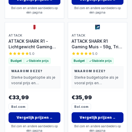
Bol.com en andere aanbieders op
Bol.com en andere aanbieders op
één pagina
één pagina
ATTACK
ATTACK
ATTACK SHARK R1 -
ATTACK SHARK R1
Lichtgewicht Gaming
Gaming Muis – 59g, Tri-
Muis
Mode, PAW3311
5.0
5.0
Budget
Stabiele prijs
Budget
Stabiele prijs
WAAROM DEZE?
WAAROM DEZE?
Sterke budgetoptie als je
Sterke budgetoptie als je
vooral prijs en
vooral prijs en
basisprestaties belangrijk
basisprestaties belangrijk
vindt.
vindt.
€33,99
€35,99
Bol.com
Bol.com
Vergelijk prijzen
→
Vergelijk prijzen
→
Bol.com en andere aanbieders op
Bol.com en andere aanbieders op
één pagina
één pagina