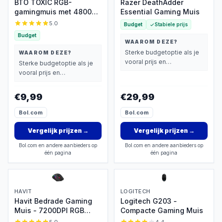
BTO TOXIC RGB-
Razer DeathAdder
gamingmuis met 4800
Essential Gaming Muis
dpi en USB
5.0
Budget
Stabiele prijs
Budget
WAAROM DEZE?
Sterke budgetoptie als je
WAAROM DEZE?
vooral prijs en
Sterke budgetoptie als je
basisprestaties belangrijk
vooral prijs en
vindt.
basisprestaties belangrijk
vindt.
€9,99
€29,99
Bol.com
Bol.com
Vergelijk prijzen
→
Vergelijk prijzen
→
Bol.com en andere aanbieders op
Bol.com en andere aanbieders op
één pagina
één pagina
HAVIT
LOGITECH
Havit Bedrade Gaming
Logitech G203 -
Muis - 7200DPI RGB
Compacte Gaming Muis
Ergonomisch