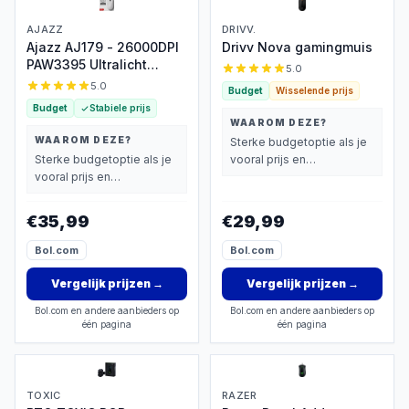
AJAZZ
DRIVV.
Ajazz AJ179 - 26000DPI
Drivv Nova gamingmuis
PAW3395 Ultralicht
5.0
Gaming Muis
5.0
Budget
Wisselende prijs
Budget
Stabiele prijs
WAAROM DEZE?
WAAROM DEZE?
Sterke budgetoptie als je
Sterke budgetoptie als je
vooral prijs en
vooral prijs en
basisprestaties belangrijk
basisprestaties belangrijk
vindt.
vindt.
€35,99
€29,99
Bol.com
Bol.com
Vergelijk prijzen
→
Vergelijk prijzen
→
Bol.com en andere aanbieders op
Bol.com en andere aanbieders op
één pagina
één pagina
TOXIC
RAZER