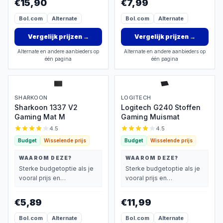
€15,90
€7,99
Bol.com
Alternate
Bol.com
Alternate
Vergelijk prijzen
→
Vergelijk prijzen
→
Alternate en andere aanbieders op
Alternate en andere aanbieders op
één pagina
één pagina
SHARKOON
LOGITECH
Sharkoon 1337 V2
Logitech G240 Stoffen
Gaming Mat M
Gaming Muismat
4.5
4.5
Budget
Wisselende prijs
Budget
Wisselende prijs
WAAROM DEZE?
WAAROM DEZE?
Sterke budgetoptie als je
Sterke budgetoptie als je
vooral prijs en
vooral prijs en
basisprestaties belangrijk
basisprestaties belangrijk
vindt.
vindt.
€5,89
€11,99
Bol.com
Alternate
Bol.com
Alternate