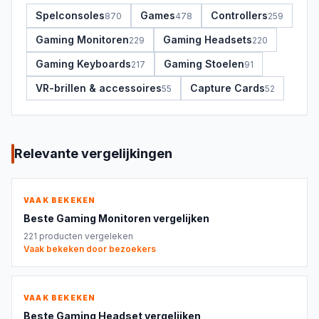
Spelconsoles
Games
Controllers
870
478
259
Gaming Monitoren
Gaming Headsets
229
220
Gaming Keyboards
Gaming Stoelen
217
91
VR-brillen & accessoires
Capture Cards
55
52
Relevante vergelijkingen
VAAK BEKEKEN
Beste
Gaming Monitoren
vergelijken
221
producten vergeleken
Vaak bekeken door bezoekers
VAAK BEKEKEN
Beste
Gaming Headset
vergelijken