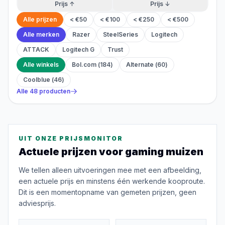
Prijs ↑
Prijs ↓
Alle prijzen
< €50
< €100
< €250
< €500
Alle merken
Razer
SteelSeries
Logitech
ATTACK
Logitech G
Trust
Alle winkels
Bol.com
(
184
)
Alternate
(
60
)
Coolblue
(
46
)
Alle
48
producten
UIT ONZE PRIJSMONITOR
Actuele prijzen voor
gaming muizen
We tellen alleen uitvoeringen mee met een afbeelding,
een actuele prijs en minstens één werkende kooproute.
Dit is een momentopname van gemeten prijzen, geen
adviesprijs.