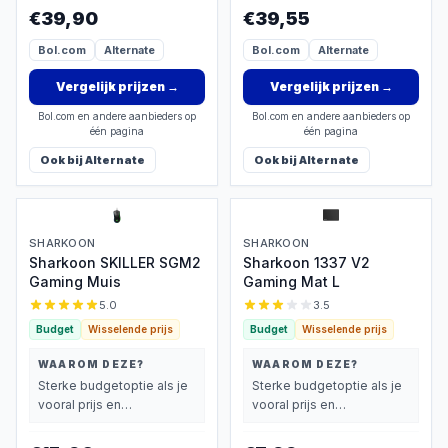
vindt.
vindt.
€39,90
€39,55
Bol.com
Alternate
Bol.com
Alternate
Vergelijk prijzen
→
Vergelijk prijzen
→
Bol.com en andere aanbieders op
Bol.com en andere aanbieders op
één pagina
één pagina
Ook bij
Alternate
Ook bij
Alternate
SHARKOON
SHARKOON
Sharkoon SKILLER SGM2
Sharkoon 1337 V2
Gaming Muis
Gaming Mat L
5.0
3.5
Budget
Wisselende prijs
Budget
Wisselende prijs
WAAROM DEZE?
WAAROM DEZE?
Sterke budgetoptie als je
Sterke budgetoptie als je
vooral prijs en
vooral prijs en
basisprestaties belangrijk
basisprestaties belangrijk
vindt.
vindt.