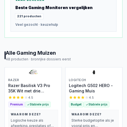
Beste
Gaming Monitoren
vergelijken
221
producten
Veel gezocht
· keuzehulp
Alle
Gaming Muizen
48
producten ·
bronrijke dossiers eerst
RAZER
LOGITECH
Razer Basilisk V3 Pro
Logitech G502 HERO -
35K Wit met drie
Gaming Muis
verbindingen
4.5
4.5
Premium
Stabiele prijs
Budget
Stabiele prijs
WAAROM DEZE?
WAAROM DEZE?
Logische keuze als
Sterke budgetoptie als je
afwerking, prestaties of
vooral prijs en