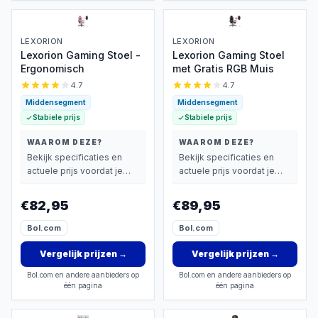
LEXORION
LEXORION
Lexorion Gaming Stoel -
Lexorion Gaming Stoel
Ergonomisch
met Gratis RGB Muis
4.7
4.7
Middensegment
Middensegment
Stabiele prijs
Stabiele prijs
WAAROM DEZE?
WAAROM DEZE?
Bekijk specificaties en
Bekijk specificaties en
actuele prijs voordat je
actuele prijs voordat je
beslist.
beslist.
€82,95
€89,95
Bol.com
Bol.com
Vergelijk prijzen
→
Vergelijk prijzen
→
Bol.com en andere aanbieders op
Bol.com en andere aanbieders op
één pagina
één pagina