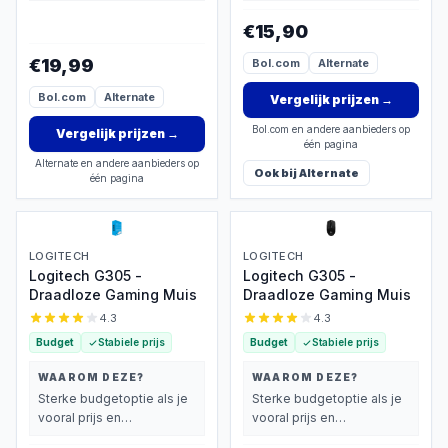
basisprestaties belangrijk
basisprestaties belangrijk
vindt.
vindt.
€15,90
€19,99
Bol.com
Alternate
Bol.com
Alternate
Vergelijk prijzen
→
Bol.com en andere aanbieders op
Vergelijk prijzen
→
één pagina
Alternate en andere aanbieders op
Ook bij
Alternate
één pagina
LOGITECH
LOGITECH
Logitech G305 -
Logitech G305 -
Draadloze Gaming Muis
Draadloze Gaming Muis
4.3
4.3
Budget
Stabiele prijs
Budget
Stabiele prijs
WAAROM DEZE?
WAAROM DEZE?
Sterke budgetoptie als je
Sterke budgetoptie als je
vooral prijs en
vooral prijs en
basisprestaties belangrijk
basisprestaties belangrijk