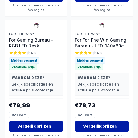
Bol.com en andere aanbieders op
Bol.com en andere aanbieders op
één pagina
één pagina
FOR THE WIN®
FOR THE WIN®
For Gaming Bureau -
For For The Win Gaming
RGB LED Desk
Bureau - LED, 140x60cm,
Incl. Muismat
4.9
4.9
Middensegment
Middensegment
Stabiele prijs
Stabiele prijs
WAAROM DEZE?
WAAROM DEZE?
Bekijk specificaties en
Bekijk specificaties en
actuele prijs voordat je
actuele prijs voordat je
beslist.
beslist.
€79,99
€78,73
Bol.com
Bol.com
Vergelijk prijzen
→
Vergelijk prijzen
→
Bol.com en andere aanbieders op
Bol.com en andere aanbieders op