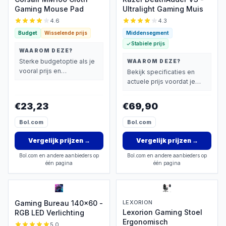
Gaming Mouse Pad
Ultralight Gaming Muis
4.6
4.3
Budget
Wisselende prijs
Middensegment
Stabiele prijs
WAAROM DEZE?
Sterke budgetoptie als je
WAAROM DEZE?
vooral prijs en
Bekijk specificaties en
basisprestaties belangrijk
actuele prijs voordat je
vindt.
beslist.
€23,23
€69,90
Bol.com
Bol.com
Vergelijk prijzen
→
Vergelijk prijzen
→
Bol.com en andere aanbieders op
Bol.com en andere aanbieders op
één pagina
één pagina
Gaming Bureau 140x60 -
LEXORION
Lexorion Gaming Stoel
RGB LED Verlichting
Ergonomisch
5.0