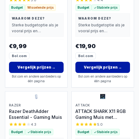
5.0
4.4
Budget
Wisselende prijs
Budget
Stabiele prijs
WAAROM DEZE?
WAAROM DEZE?
Sterke budgetoptie als je
Sterke budgetoptie als je
vooral prijs en
vooral prijs en
basisprestaties belangrijk
basisprestaties belangrijk
vindt.
vindt.
€9,99
€19,90
Bol.com
Bol.com
Vergelijk prijzen
→
Vergelijk prijzen
→
Bol.com en andere aanbieders op
Bol.com en andere aanbieders op
één pagina
één pagina
RAZER
ATTACK
Razer DeathAdder
ATTACK SHARK X11 RGB
Essential - Gaming Muis
Gaming Muis met
Magnetisch Oplaaddock
4.3
5.0
Budget
Stabiele prijs
Budget
Stabiele prijs