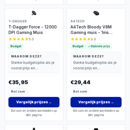
T-DAGGER
A4TECH
T-Dagger Force - 12000
A4Tech Bloody V8M
DPI Gaming Muis
Gaming muis - 1ms
responstijd, 8 knoppen
5.0
5.0
Budget
Budget
Stabiele prijs
WAAROM DEZE?
WAAROM DEZE?
Sterke budgetoptie als je
Sterke budgetoptie als je
vooral prijs en
vooral prijs en
basisprestaties belangrijk
basisprestaties belangrijk
vindt.
vindt.
€35,95
€29,44
Bol.com
Bol.com
Vergelijk prijzen
→
Vergelijk prijzen
→
Bol.com en andere aanbieders op
Bol.com en andere aanbieders op
één pagina
één pagina