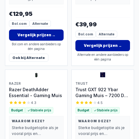
extra functies zwaarder
basisprestaties belangrijk
wegen dan prijs.
vindt.
€129,95
€39,99
Bol.com
Alternate
Bol.com
Alternate
Vergelijk prijzen
→
Bol.com en andere aanbieders op
Vergelijk prijzen
→
één pagina
Alternate en andere aanbieders op
Ook bij
Alternate
één pagina
RAZER
TRUST
Razer DeathAdder
Trust GXT 922 Ybar
Essential - Gaming Muis
Gaming Muis – 7200 DPI,
RGB
4.3
4.5
Budget
Stabiele prijs
Budget
Stabiele prijs
WAAROM DEZE?
WAAROM DEZE?
Sterke budgetoptie als je
Sterke budgetoptie als je
vooral prijs en
vooral prijs en