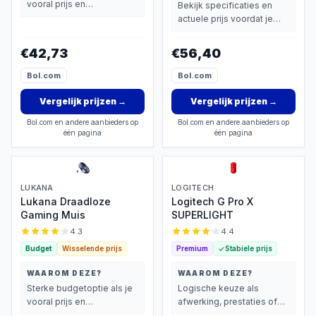
vooral prijs en
Bekijk specificaties en
basisprestaties belangrijk
actuele prijs voordat je
vindt.
beslist.
€42,73
€56,40
Bol.com
Bol.com
Vergelijk prijzen
→
Vergelijk prijzen
→
Bol.com en andere aanbieders op
Bol.com en andere aanbieders op
één pagina
één pagina
LUKANA
LOGITECH
Lukana Draadloze
Logitech G Pro X
Gaming Muis
SUPERLIGHT
4.3
4.4
Budget
Wisselende prijs
Premium
Stabiele prijs
WAAROM DEZE?
WAAROM DEZE?
Sterke budgetoptie als je
Logische keuze als
vooral prijs en
afwerking, prestaties of
basisprestaties belangrijk
extra functies zwaarder