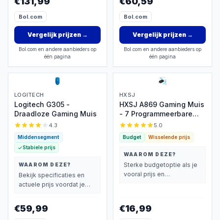
€131,99
€60,59
Bol.com
Bol.com
Vergelijk prijzen
→
Vergelijk prijzen
→
Bol.com en andere aanbieders op
Bol.com en andere aanbieders op
één pagina
één pagina
LOGITECH
HXSJ
Logitech G305 -
HXSJ A869 Gaming Muis
Draadloze Gaming Muis
- 7 Programmeerbare
Knoppen, DPI 3200
4.3
5.0
Middensegment
Budget
Wisselende prijs
Stabiele prijs
WAAROM DEZE?
Sterke budgetoptie als je
WAAROM DEZE?
vooral prijs en
Bekijk specificaties en
basisprestaties belangrijk
actuele prijs voordat je
vindt.
beslist.
€59,99
€16,99