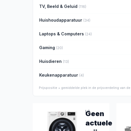
TV, Beeld & Geluid
(
116
)
Huishoudapparatuur
(
34
)
Laptops & Computers
(
24
)
Gaming
(
20
)
Huisdieren
(
13
)
Keukenapparatuur
(
4
)
Prijspositie = gemiddelde plek in de prijsverdeling van 
LG
Geen
LG
actuele
GC3V708S2