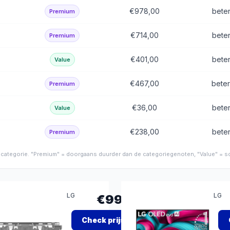
€978,00
bete
Premium
€714,00
bete
Premium
€401,00
bete
Value
€467,00
bete
Premium
€36,00
bete
Value
€238,00
bete
Premium
de categorie. "Premium" = doorgaans duurder dan de categoriegenoten, "Value" = sc
LG
LG
€99,00
LG
LG
Check prijs
→
WB22EGB
C5