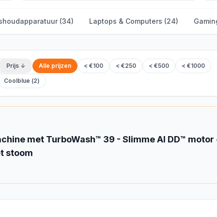
shoudapparatuur
(
34
)
Laptops & Computers
(
24
)
Gamin
Prijs ↓
Alle prijzen
< €100
< €250
< €500
< €1000
Coolblue
(
2
)
ine met TurboWash™ 39 - Slimme AI DD™ motor - 
t stoom