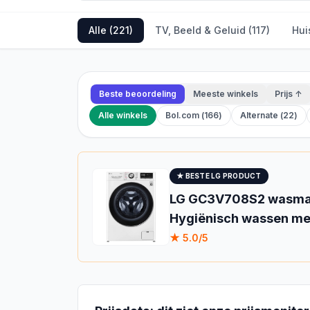
Alle (
221
)
TV, Beeld & Geluid
(
117
)
Hui
Beste beoordeling
Meeste winkels
Prijs ↑
Alle winkels
Bol.com
(
166
)
Alternate
(
22
)
★ BESTE
LG
PRODUCT
LG GC3V708S2 wasmach
Hygiënisch wassen me
★
5.0
/5