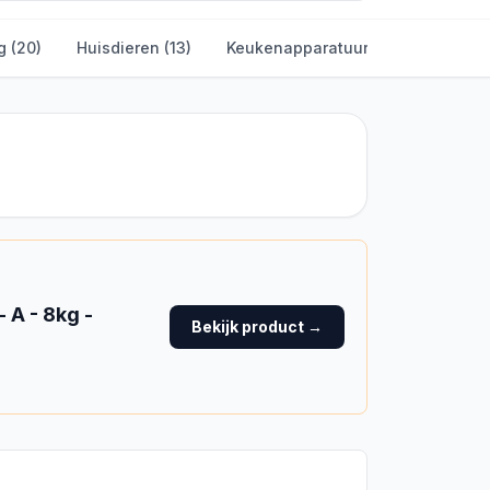
g
(
20
)
Huisdieren
(
13
)
Keukenapparatuur
(
4
)
Baby & 
A - 8kg -
Bekijk product →