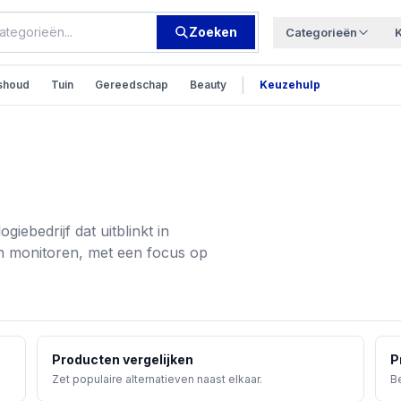
Zoeken
Categorieën
|
shoud
Tuin
Gereedschap
Beauty
Keuzehulp
iebedrijf dat uitblinkt in
en monitoren, met een focus op
Producten vergelijken
P
Zet populaire alternatieven naast elkaar.
Be