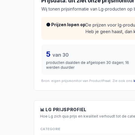
Prijsdata: dit ziet onze prijsmonitor
Wij tonen prijsinformatie van
Lg
-producten op b
🟠 Prijzen lopen op
De prijzen voor lg-pro
Heb je geen haast, dan k
5
van
30
producten daalden de afgelopen 30 dagen;
16
werden duurder
Bron: eigen prijsmonitor van ProductPraat. Zie ook ons
📊
LG
PRIJSPROFIEL
Hoe
Lg
zich qua prijs en kwaliteit verhoudt tot de c
CATEGORIE