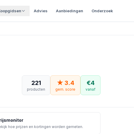
Koopgidsen
Advies
Aanbiedingen
Onderzoek
221
★
3.4
€
4
producten
gem. score
vanaf
rijsmonitor
kijk hoe prijzen en kortingen worden gemeten.