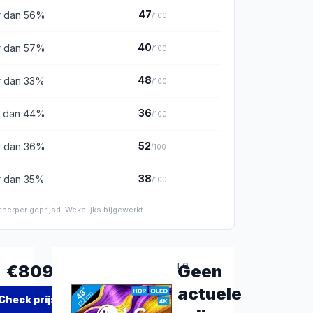
47
r dan
56
%
/100
40
r dan
57
%
/100
48
r dan
33
%
/100
36
r dan
44
%
/100
52
r dan
36
%
/100
38
r dan
35
%
/100
herper geprijsd. Wekelijks bijgewerkt.
LG
€809,00
Geen
LG
actuele
Check prijs
→
OLED