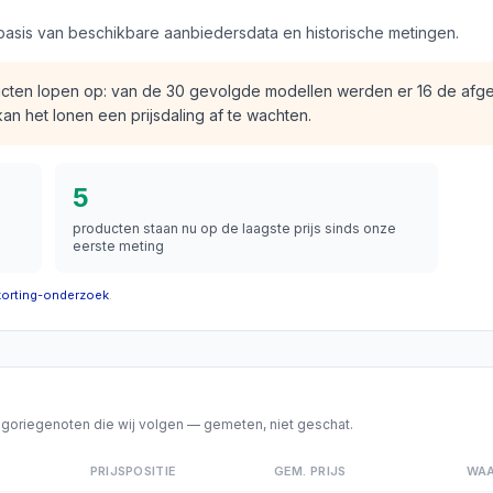
asis van beschikbare aanbiedersdata en historische metingen.
ducten lopen op: van de 30 gevolgde modellen werden er 16 de af
an het lonen een prijsdaling af te wachten.
5
producten staan
nu op de laagste prijs sinds onze
eerste meting
korting-onderzoek
.
ategoriegenoten die wij volgen — gemeten, niet geschat.
PRIJSPOSITIE
GEM. PRIJS
WAA