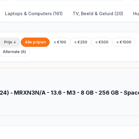
Laptops & Computers
(
161
)
TV, Beeld & Geluid
(
20
)
Hu
Prijs ↓
Alle prijzen
< €100
< €250
< €500
< €1000
Alternate
(
6
)
24) - MRXN3N/A - 13.6 - M3 - 8 GB - 256 GB - Spa