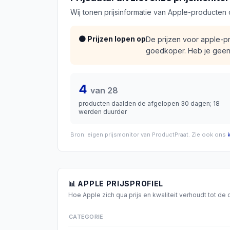
Wij tonen prijsinformatie van
Apple
-producten 
🟠 Prijzen lopen op
De prijzen voor apple-
goedkoper. Heb je geen h
4
van
28
producten daalden de afgelopen 30 dagen;
18
werden duurder
Bron: eigen prijsmonitor van ProductPraat. Zie ook ons
📊
APPLE
PRIJSPROFIEL
Hoe
Apple
zich qua prijs en kwaliteit verhoudt tot d
CATEGORIE