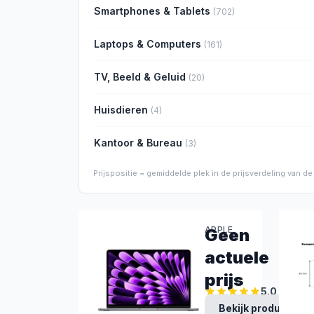
Smartphones & Tablets
(
702
)
Laptops & Computers
(
161
)
TV, Beeld & Geluid
(
20
)
Huisdieren
(
4
)
Kantoor & Bureau
(
3
)
Prijspositie = gemiddelde plek in de prijsverdeling van 
APPLE
Geen
Apple
actuele
MacBook
prijs
Air
5.0
13"
Bekijk product
Premium