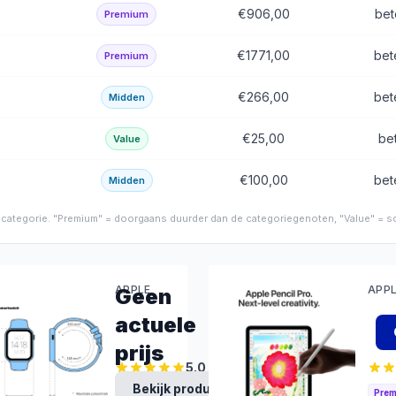
€906,00
bet
Premium
€1771,00
bet
Premium
€266,00
bet
Midden
€25,00
be
Value
€100,00
bet
Midden
de categorie. "Premium" = doorgaans duurder dan de categoriegenoten, "Value" = sc
APPLE
APP
Geen
Apple
iPa
actuele
Watch
Air
prijs
Ultra
13
5.0
49mm
inc
Bekijk product
Middensegment
Pre