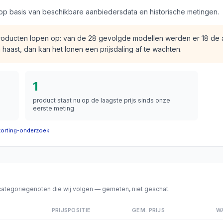
op basis van beschikbare aanbiedersdata en historische metingen.
producten lopen op: van de 28 gevolgde modellen werden er 18 de
aast, dan kan het lonen een prijsdaling af te wachten.
1
product staat
nu op de laagste prijs sinds onze
eerste meting
korting-onderzoek
.
e categoriegenoten die wij volgen — gemeten, niet geschat.
PRIJSPOSITIE
GEM. PRIJS
W