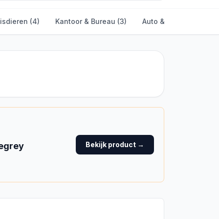
isdieren
(
4
)
Kantoor & Bureau
(
3
)
Auto & Fiets
(
1
)
Sp
Bekijk product →
cegrey