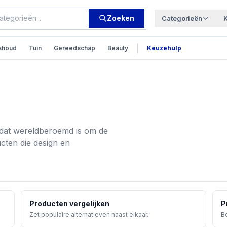
Zoeken
Categorieën
|
shoud
Tuin
Gereedschap
Beauty
Keuzehulp
 dat wereldberoemd is om de
ten die design en
Producten vergelijken
P
Zet populaire alternatieven naast elkaar.
Be