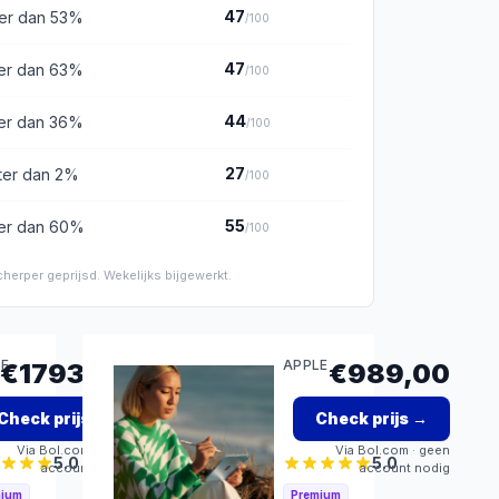
47
er dan
53
%
/100
47
er dan
63
%
/100
44
er dan
36
%
/100
27
ter dan
2
%
/100
55
er dan
60
%
/100
herper geprijsd. Wekelijks bijgewerkt.
LE
APPLE
€1793,00
€989,00
d
Apple
Check prijs
→
Check prijs
→
iPad
Via
Bol.com
· geen
Via
Bol.com
· geen
mini
5.0
5.0
account nodig
account nodig
h
5G:
mium
Premium