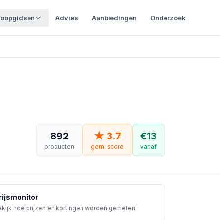
Koopgidsen
Advies
Aanbiedingen
Onderzoek
892
★
3.7
€
13
producten
gem. score
vanaf
rijsmonitor
kijk hoe prijzen en kortingen worden gemeten.