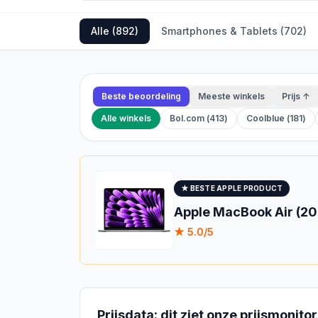
Alle (
892
)
Smartphones & Tablets
(
702
)
Beste beoordeling
Meeste winkels
Prijs ↑
Alle winkels
Bol.com
(
413
)
Coolblue
(
181
)
★ BESTE
APPLE
PRODUCT
Apple MacBook Air (20
★
5.0
/5
Prijsdata: dit ziet onze prijsmonitor