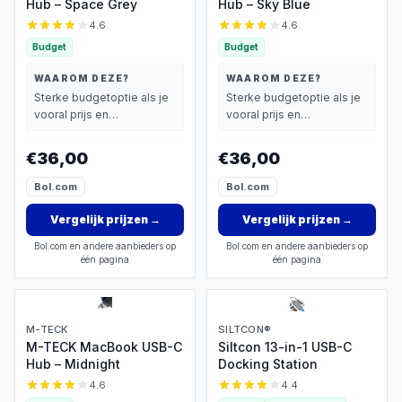
Hub – Space Grey
Hub – Sky Blue
4.6
4.6
Budget
Budget
WAAROM DEZE?
WAAROM DEZE?
Sterke budgetoptie als je
Sterke budgetoptie als je
vooral prijs en
vooral prijs en
basisprestaties belangrijk
basisprestaties belangrijk
vindt.
vindt.
€36,00
€36,00
Bol.com
Bol.com
Vergelijk prijzen
→
Vergelijk prijzen
→
Bol.com en andere aanbieders op
Bol.com en andere aanbieders op
één pagina
één pagina
M-TECK
SILTCON®
M-TECK MacBook USB-C
Siltcon 13-in-1 USB-C
Hub – Midnight
Docking Station
4.6
4.4