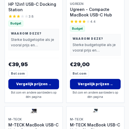
HP 12in1 USB-C Docking
UGREEN
Ugreen - Compacte
Station
MacBook USB-C Hub
3.8
4.4
Budget
Budget
WAAROM DEZE?
WAAROM DEZE?
Sterke budgetoptie als je
Sterke budgetoptie als je
vooral prijs en
vooral prijs en
basisprestaties belangrijk
basisprestaties belangrijk
vindt.
vindt.
€39,95
€29,00
Bol.com
Bol.com
Vergelijk prijzen
→
Vergelijk prijzen
→
Bol.com en andere aanbieders op
Bol.com en andere aanbieders op
één pagina
één pagina
M-TECK
M-TECK
M-TECK MacBook USB-C
M-TECK MacBook USB-C