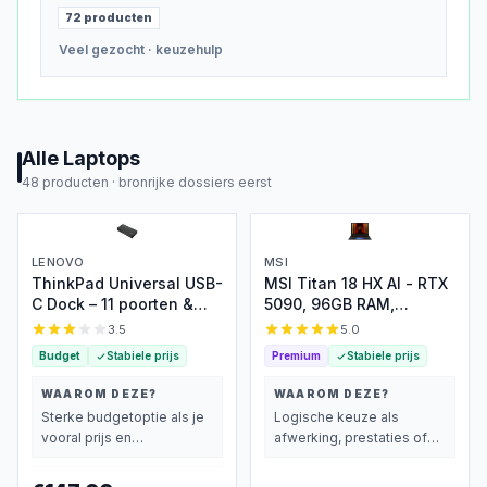
72
producten
Veel gezocht
· keuzehulp
Alle
Laptops
48
producten ·
bronrijke dossiers eerst
LENOVO
MSI
ThinkPad Universal USB-
MSI Titan 18 HX AI - RTX
C Dock – 11 poorten &
5090, 96GB RAM,
100W opladen
Gaming Laptop
3.5
5.0
Budget
Stabiele prijs
Premium
Stabiele prijs
WAAROM DEZE?
WAAROM DEZE?
Sterke budgetoptie als je
Logische keuze als
vooral prijs en
afwerking, prestaties of
basisprestaties belangrijk
extra functies zwaarder
vindt.
wegen dan prijs.