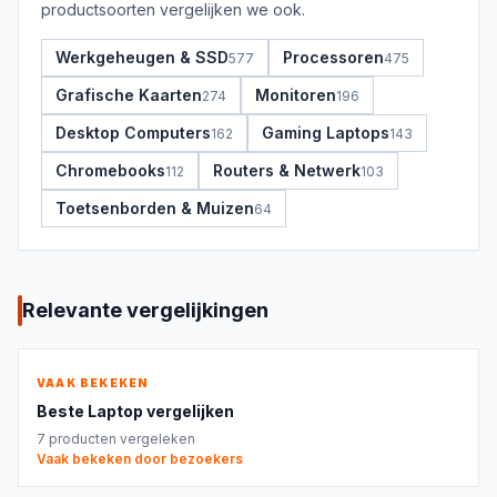
productsoorten vergelijken we ook.
Werkgeheugen & SSD
Processoren
577
475
Grafische Kaarten
Monitoren
274
196
Desktop Computers
Gaming Laptops
162
143
Chromebooks
Routers & Netwerk
112
103
Toetsenborden & Muizen
64
Relevante vergelijkingen
VAAK BEKEKEN
Beste
Laptop
vergelijken
7
producten vergeleken
Vaak bekeken door bezoekers