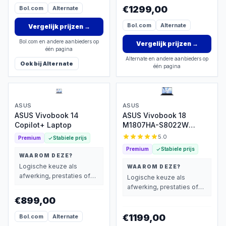
€1299,00
Bol.com
Alternate
Bol.com
Alternate
Vergelijk prijzen
→
Bol.com en andere aanbieders op
Vergelijk prijzen
→
één pagina
Alternate en andere aanbieders op
Ook bij
Alternate
één pagina
ASUS
ASUS
ASUS Vivobook 14
ASUS Vivobook 18
Copilot+ Laptop
M1807HA-S8022W
32GB/1TB
5.0
Premium
Stabiele prijs
Premium
Stabiele prijs
WAAROM DEZE?
Logische keuze als
WAAROM DEZE?
afwerking, prestaties of
Logische keuze als
extra functies zwaarder
afwerking, prestaties of
wegen dan prijs.
extra functies zwaarder
€899,00
wegen dan prijs.
€1199,00
Bol.com
Alternate