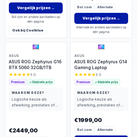
Bol.com
Alternate
Vergelijk prijzen
→
Bol.com en andere aanbieders op
Vergelijk prijzen
→
één pagina
Alternate en andere aanbieders op
Ook bij
Coolblue
één pagina
ASUS
ASUS
ASUS ROG Zephyrus G16
ASUS ROG Zephyrus G14
RTX 5060 32GB/1TB
Gaming Laptop
5.0
5.0
Premium
Stabiele prijs
Premium
Stabiele prijs
WAAROM DEZE?
WAAROM DEZE?
Logische keuze als
Logische keuze als
afwerking, prestaties of
afwerking, prestaties of
extra functies zwaarder
extra functies zwaarder
wegen dan prijs.
wegen dan prijs.
€1999,00
€2449,00
Bol.com
Alternate