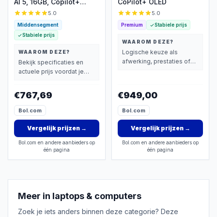
AI 5, 16GB, Copilot+
CoPilot+ OLED
laptop
5.0
5.0
Middensegment
Premium
Stabiele prijs
Stabiele prijs
WAAROM DEZE?
Logische keuze als
WAAROM DEZE?
afwerking, prestaties of
Bekijk specificaties en
extra functies zwaarder
actuele prijs voordat je
wegen dan prijs.
beslist.
€767,69
€949,00
Bol.com
Bol.com
Vergelijk prijzen
→
Vergelijk prijzen
→
Bol.com en andere aanbieders op
Bol.com en andere aanbieders op
één pagina
één pagina
Meer in
laptops & computers
Zoek je iets anders binnen deze categorie? Deze