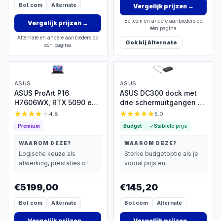
Bol.com
Alternate
Vergelijk prijzen
→
Bol.com en andere aanbieders op
Vergelijk prijzen
→
één pagina
Alternate en andere aanbieders op
Ook bij
Alternate
één pagina
ASUS
ASUS
ASUS ProArt P16
ASUS DC300 dock met
H7606WX, RTX 5090 en
drie schermuitgangen en
4K OLED
90 W
4.8
5.0
Premium
Budget
Stabiele prijs
WAAROM DEZE?
WAAROM DEZE?
Logische keuze als
Sterke budgetoptie als je
afwerking, prestaties of
vooral prijs en
extra functies zwaarder
basisprestaties belangrijk
wegen dan prijs.
vindt.
€5199,00
€145,20
Bol.com
Alternate
Bol.com
Alternate
Vergelijk prijzen
→
Vergelijk prijzen
→