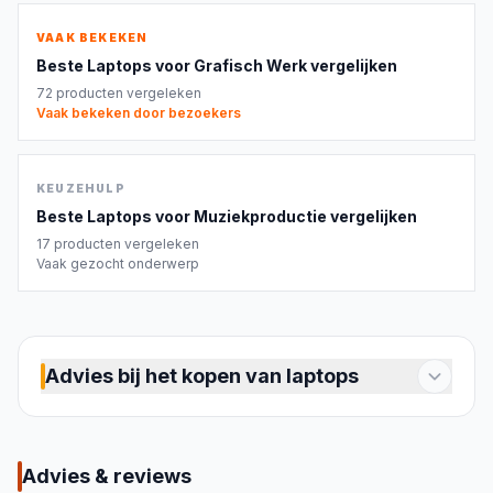
VAAK BEKEKEN
Beste
Laptops voor Grafisch Werk
vergelijken
72
producten vergeleken
Vaak bekeken door bezoekers
KEUZEHULP
Beste
Laptops voor Muziekproductie
vergelijken
17
producten vergeleken
Vaak gezocht onderwerp
Advies bij het kopen van laptops
Een laptop kiezen die bij jouw gebruik past
Een laptop koop je meestal voor meerdere jaren.
Het is daarom verstandig om niet alleen te kijken
Advies & reviews
naar een opvallende specificatie, maar naar de