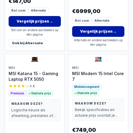
€147,00
€6999,00
Bol.com
Alternate
Bol.com
Alternate
Vergelijk prijzen
→
Bol.com en andere aanbieders op
Vergelijk prijzen
→
één pagina
Alternate en andere aanbieders op
Ook bij
Alternate
één pagina
MSI
MSI
MSI Katana 15 - Gaming
MSI Modern 15 Intel Core
Laptop RTX 5050
7
4.8
Middensegment
Stabiele prijs
Premium
Stabiele prijs
WAAROM DEZE?
WAAROM DEZE?
Bekijk specificaties en
Logische keuze als
actuele prijs voordat je
afwerking, prestaties of
beslist.
extra functies zwaarder
wegen dan prijs.
€749,00