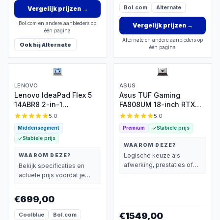
Bol.com
Alternate
Vergelijk prijzen
→
Bol.com en andere aanbieders op
Vergelijk prijzen
→
één pagina
Alternate en andere aanbieders op
Ook bij
Alternate
één pagina
LENOVO
ASUS
Lenovo IdeaPad Flex 5
Asus TUF Gaming
14ABR8 2-in-1
FA808UM 18-inch RTX
touchscreen
5060 144Hz
5.0
5.0
Middensegment
Premium
Stabiele prijs
Stabiele prijs
WAAROM DEZE?
Logische keuze als
WAAROM DEZE?
afwerking, prestaties of
Bekijk specificaties en
extra functies zwaarder
actuele prijs voordat je
wegen dan prijs.
beslist.
€699,00
€1549,00
Coolblue
Bol.com