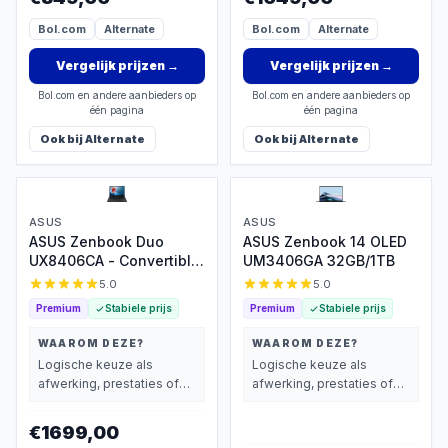
Bol.com
Alternate
Bol.com
Alternate
Vergelijk prijzen
→
Vergelijk prijzen
→
Bol.com en andere aanbieders op
Bol.com en andere aanbieders op
één pagina
één pagina
Ook bij
Alternate
Ook bij
Alternate
ASUS
ASUS
ASUS Zenbook Duo
ASUS Zenbook 14 OLED
UX8406CA - Convertible
UM3406GA 32GB/1TB
OLED laptop, 32GB/1TB
5.0
5.0
Premium
Stabiele prijs
Premium
Stabiele prijs
WAAROM DEZE?
WAAROM DEZE?
Logische keuze als
Logische keuze als
afwerking, prestaties of
afwerking, prestaties of
extra functies zwaarder
extra functies zwaarder
wegen dan prijs.
wegen dan prijs.
€1699,00