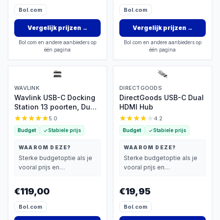
Bol.com
Bol.com
Vergelijk prijzen
→
Vergelijk prijzen
→
Bol.com en andere aanbieders op
Bol.com en andere aanbieders op
één pagina
één pagina
WAVLINK
DIRECTGOODS
Wavlink USB-C Docking
DirectGoods USB-C Dual
Station 13 poorten, Dual
HDMI Hub
4K
5.0
4.2
Budget
Stabiele prijs
Budget
Stabiele prijs
WAAROM DEZE?
WAAROM DEZE?
Sterke budgetoptie als je
Sterke budgetoptie als je
vooral prijs en
vooral prijs en
basisprestaties belangrijk
basisprestaties belangrijk
vindt.
vindt.
€119,00
€19,95
Bol.com
Bol.com