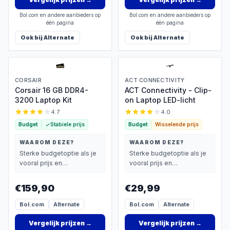
Bol.com en andere aanbieders op
Bol.com en andere aanbieders op
één pagina
één pagina
Ook bij
Alternate
Ook bij
Alternate
CORSAIR
ACT CONNECTIVITY
Corsair 16 GB DDR4-
ACT Connectivity - Clip-
3200 Laptop Kit
on Laptop LED-licht
4.7
4.0
Budget
Stabiele prijs
Budget
Wisselende prijs
WAAROM DEZE?
WAAROM DEZE?
Sterke budgetoptie als je
Sterke budgetoptie als je
vooral prijs en
vooral prijs en
basisprestaties belangrijk
basisprestaties belangrijk
vindt.
vindt.
€159,90
€29,99
Bol.com
Alternate
Bol.com
Alternate
Vergelijk prijzen
→
Vergelijk prijzen
→