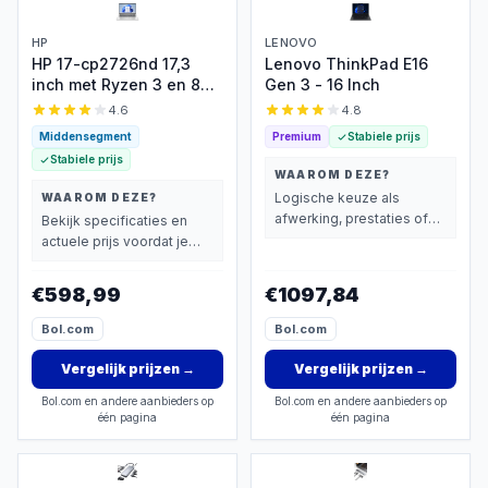
HP
LENOVO
HP 17-cp2726nd 17,3
Lenovo ThinkPad E16
inch met Ryzen 3 en 8
Gen 3 - 16 Inch
GB
4.6
4.8
Middensegment
Premium
Stabiele prijs
Stabiele prijs
WAAROM DEZE?
Logische keuze als
WAAROM DEZE?
afwerking, prestaties of
Bekijk specificaties en
extra functies zwaarder
actuele prijs voordat je
wegen dan prijs.
beslist.
€598,99
€1097,84
Bol.com
Bol.com
Vergelijk prijzen
→
Vergelijk prijzen
→
Bol.com en andere aanbieders op
Bol.com en andere aanbieders op
één pagina
één pagina