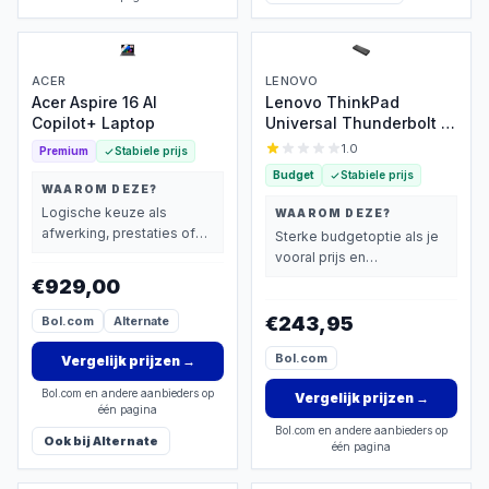
ACER
LENOVO
Acer Aspire 16 AI
Lenovo ThinkPad
Copilot+ Laptop
Universal Thunderbolt 4
Dock
1.0
Premium
Stabiele prijs
Budget
Stabiele prijs
WAAROM DEZE?
Logische keuze als
WAAROM DEZE?
afwerking, prestaties of
Sterke budgetoptie als je
extra functies zwaarder
vooral prijs en
wegen dan prijs.
basisprestaties belangrijk
€929,00
vindt.
€243,95
Bol.com
Alternate
Bol.com
Vergelijk prijzen
→
Bol.com en andere aanbieders op
Vergelijk prijzen
→
één pagina
Bol.com en andere aanbieders op
Ook bij
Alternate
één pagina