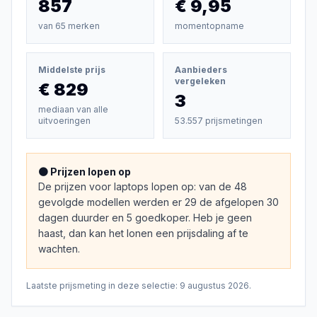
857
€ 9,95
van
65
merken
momentopname
Middelste prijs
Aanbieders
vergeleken
€ 829
3
mediaan van alle
uitvoeringen
53.557 prijsmetingen
🟠 Prijzen lopen op
De prijzen voor laptops lopen op: van de 48
gevolgde modellen werden er 29 de afgelopen 30
dagen duurder en 5 goedkoper. Heb je geen
haast, dan kan het lonen een prijsdaling af te
wachten.
Laatste prijsmeting in deze selectie:
9 augustus 2026
.