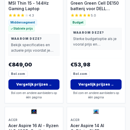
MSI Thin 15 - 144Hz
Green Green Cell DE150
Gaming Laptop
batterij voor DELL
Inspiron laptops
4.3
5.0
Middensegment
Budget
Stabiele prijs
WAAROM DEZE?
Sterke budgetoptie als je
WAAROM DEZE?
vooral prijs en
Bekijk specificaties en
basisprestaties belangrijk
actuele prijs voordat je
vindt.
beslist.
€849,00
€53,98
Bol.com
Bol.com
Vergelijk prijzen
→
Vergelijk prijzen
→
Bol.com en andere aanbieders op
Bol.com en andere aanbieders op
één pagina
één pagina
ACER
ACER
Acer Aspire 16 AI - Ryzen
Acer Aspire 14 AI