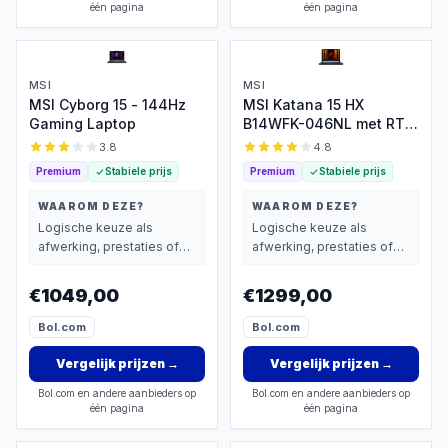
één pagina
één pagina
MSI
MSI
MSI Cyborg 15 - 144Hz
MSI Katana 15 HX
Gaming Laptop
B14WFK-046NL met RTX
5060
3.8
4.8
Premium
Stabiele prijs
Premium
Stabiele prijs
WAAROM DEZE?
WAAROM DEZE?
Logische keuze als
Logische keuze als
afwerking, prestaties of
afwerking, prestaties of
extra functies zwaarder
extra functies zwaarder
wegen dan prijs.
wegen dan prijs.
€1049,00
€1299,00
Bol.com
Bol.com
Vergelijk prijzen
→
Vergelijk prijzen
→
Bol.com en andere aanbieders op
Bol.com en andere aanbieders op
één pagina
één pagina