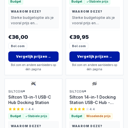
Budget
Budget
Stabiele prijs
WAAROM DEZE?
WAAROM DEZE?
Sterke budgetoptie als je
Sterke budgetoptie als je
vooral prijs en
vooral prijs en
basisprestaties belangrijk
basisprestaties belangrijk
vindt.
vindt.
€36,00
€39,95
Bol.com
Bol.com
Vergelijk prijzen
→
Vergelijk prijzen
→
Bol.com en andere aanbieders op
Bol.com en andere aanbieders op
één pagina
één pagina
SILTCON®
SILTCON®
Siltcon 13-in-1 USB-C
Siltcon 14-in-1 Docking
Hub Docking Station
Station USB-C Hub -
Spacegrey
4.4
4.4
Budget
Stabiele prijs
Budget
Wisselende prijs
WAAROM DEZE?
WAAROM DEZE?