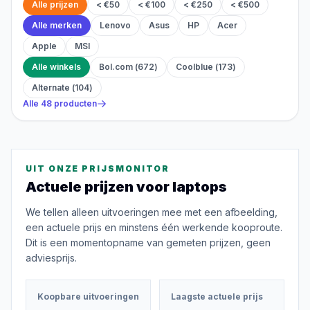
Alle prijzen
< €50
< €100
< €250
< €500
Alle merken
Lenovo
Asus
HP
Acer
Apple
MSI
Alle winkels
Bol.com
(
672
)
Coolblue
(
173
)
Alternate
(
104
)
Alle
48
producten
UIT ONZE PRIJSMONITOR
Actuele prijzen voor
laptops
We tellen alleen uitvoeringen mee met een afbeelding,
een actuele prijs en minstens één werkende kooproute.
Dit is een momentopname van gemeten prijzen, geen
adviesprijs.
Koopbare uitvoeringen
Laagste actuele prijs