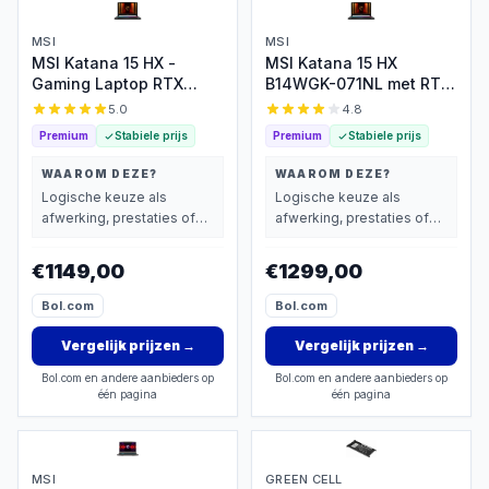
MSI
MSI
MSI Katana 15 HX -
MSI Katana 15 HX
Gaming Laptop RTX
B14WGK-071NL met RTX
5050, 144Hz
5070
5.0
4.8
Premium
Stabiele prijs
Premium
Stabiele prijs
WAAROM DEZE?
WAAROM DEZE?
Logische keuze als
Logische keuze als
afwerking, prestaties of
afwerking, prestaties of
extra functies zwaarder
extra functies zwaarder
wegen dan prijs.
wegen dan prijs.
€1149,00
€1299,00
Bol.com
Bol.com
Vergelijk prijzen
→
Vergelijk prijzen
→
Bol.com en andere aanbieders op
Bol.com en andere aanbieders op
één pagina
één pagina
MSI
GREEN CELL