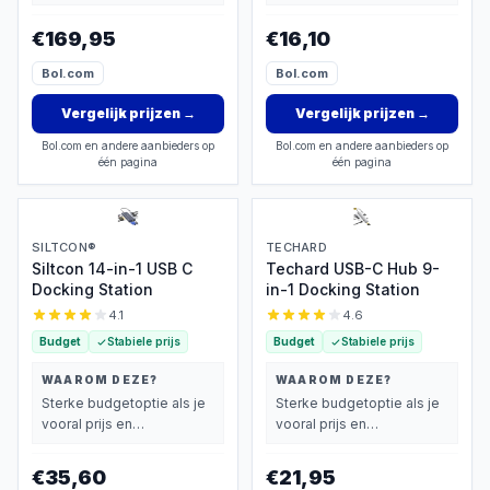
basisprestaties belangrijk
basisprestaties belangrijk
vindt.
vindt.
€169,95
€16,10
Bol.com
Bol.com
Vergelijk prijzen
→
Vergelijk prijzen
→
Bol.com en andere aanbieders op
Bol.com en andere aanbieders op
één pagina
één pagina
SILTCON®
TECHARD
Siltcon 14-in-1 USB C
Techard USB-C Hub 9-
Docking Station
in-1 Docking Station
4.1
4.6
Budget
Stabiele prijs
Budget
Stabiele prijs
WAAROM DEZE?
WAAROM DEZE?
Sterke budgetoptie als je
Sterke budgetoptie als je
vooral prijs en
vooral prijs en
basisprestaties belangrijk
basisprestaties belangrijk
vindt.
vindt.
€35,60
€21,95