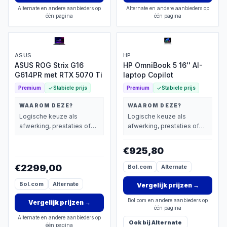
Alternate en andere aanbieders op
Alternate en andere aanbieders op
één pagina
één pagina
ASUS
HP
ASUS ROG Strix G16
HP OmniBook 5 16'' AI-
G614PR met RTX 5070 Ti
laptop Copilot
Premium
Stabiele prijs
Premium
Stabiele prijs
WAAROM DEZE?
WAAROM DEZE?
Logische keuze als
Logische keuze als
afwerking, prestaties of
afwerking, prestaties of
extra functies zwaarder
extra functies zwaarder
wegen dan prijs.
wegen dan prijs.
€925,80
€2299,00
Bol.com
Alternate
Bol.com
Alternate
Vergelijk prijzen
→
Bol.com en andere aanbieders op
Vergelijk prijzen
→
één pagina
Alternate en andere aanbieders op
Ook bij
Alternate
één pagina