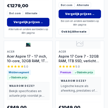
€1279,00
Bol.com
Alternate
Bol.com
Alternate
Vergelijk prijzen
→
Bol.com en andere aanbieders op
Vergelijk prijzen
→
één pagina
Alternate en andere aanbieders op
Ook bij
Alternate
één pagina
Afbeelding niet beschikbaar
ACER
ACER
Acer Aspire 17 - 17 inch,
Aspire 17 Core 7 - 32GB
10-core, 32GB RAM, 1TB
RAM, 1TB SSD, verlicht
SSD, verlicht
toetsenbord
5.0
5.0
toetsenbord
Middensegment
Premium
Stabiele prijs
Stabiele prijs
WAAROM DEZE?
Logische keuze als
WAAROM DEZE?
afwerking, prestaties of
Bekijk specificaties en
extra functies zwaarder
actuele prijs voordat je
wegen dan prijs.
beslist.
€849,00
€1049,00