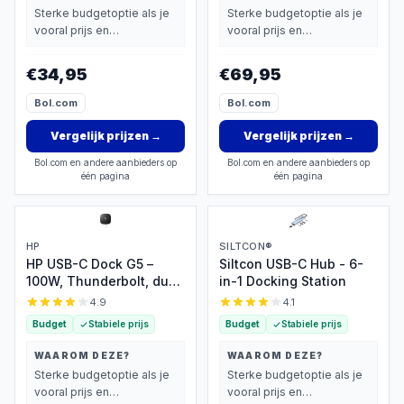
Sterke budgetoptie als je
Sterke budgetoptie als je
vooral prijs en
vooral prijs en
basisprestaties belangrijk
basisprestaties belangrijk
vindt.
vindt.
€34,95
€69,95
Bol.com
Bol.com
Vergelijk prijzen
→
Vergelijk prijzen
→
Bol.com en andere aanbieders op
Bol.com en andere aanbieders op
één pagina
één pagina
HP
SILTCON®
HP USB-C Dock G5 –
Siltcon USB-C Hub - 6-
100W, Thunderbolt, dual
in-1 Docking Station
4K
4.9
4.1
Budget
Stabiele prijs
Budget
Stabiele prijs
WAAROM DEZE?
WAAROM DEZE?
Sterke budgetoptie als je
Sterke budgetoptie als je
vooral prijs en
vooral prijs en