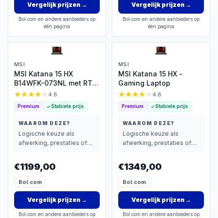
Vergelijk prijzen
→
Vergelijk prijzen
→
Bol.com en andere aanbieders op
Bol.com en andere aanbieders op
één pagina
één pagina
MSI
MSI
MSI Katana 15 HX
MSI Katana 15 HX -
B14WFK-073NL met RTX
Gaming Laptop
5060
4.8
4.8
Premium
Stabiele prijs
Premium
Stabiele prijs
WAAROM DEZE?
WAAROM DEZE?
Logische keuze als
Logische keuze als
afwerking, prestaties of
afwerking, prestaties of
extra functies zwaarder
extra functies zwaarder
wegen dan prijs.
wegen dan prijs.
€1199,00
€1349,00
Bol.com
Bol.com
Vergelijk prijzen
→
Vergelijk prijzen
→
Bol.com en andere aanbieders op
Bol.com en andere aanbieders op