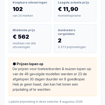
Koopbare uitvoeringen
Laagste actuele prijs
102
€ 11,90
van
24
merken
momentopname
Middelste prijs
Aanbieders
vergeleken
€ 562
2
mediaan van alle
uitvoeringen
4.373 prijsmetingen
🟠 Prijzen lopen op
De prijzen voor toetsenborden & muizen lopen op:
van de 46 gevolgde modellen werden er 23 de
afgelopen 30 dagen duurder en 9 goedkoper.
Heb je geen haast, dan kan het lonen een
prijsdaling af te wachten.
Laatste prijsmeting in deze selectie:
8 augustus 2026
.