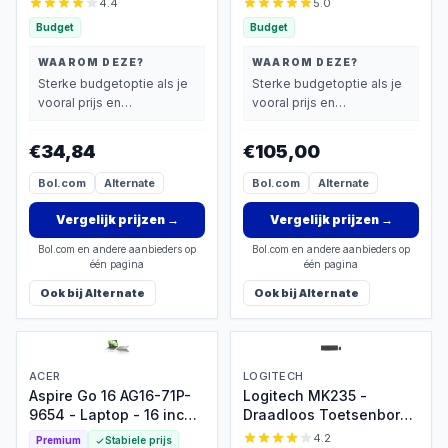
4.4
5.0
Polssteun - Qwerty US
Budget
Budget
international - Zwart
WAAROM DEZE?
WAAROM DEZE?
Sterke budgetoptie als je
Sterke budgetoptie als je
vooral prijs en
vooral prijs en
basisprestaties belangrijk
basisprestaties belangrijk
vindt.
vindt.
€34,84
€105,00
Bol.com
Alternate
Bol.com
Alternate
Vergelijk prijzen
→
Vergelijk prijzen
→
Bol.com en andere aanbieders op
Bol.com en andere aanbieders op
één pagina
één pagina
Ook bij
Alternate
Ook bij
Alternate
ACER
LOGITECH
Aspire Go 16 AG16-71P-
Logitech MK235 -
9654 - Laptop - 16 inch -
Draadloos Toetsenbord
i9 - 32GB - 1TB SSD -
en Muis
4.2
Premium
Stabiele prijs