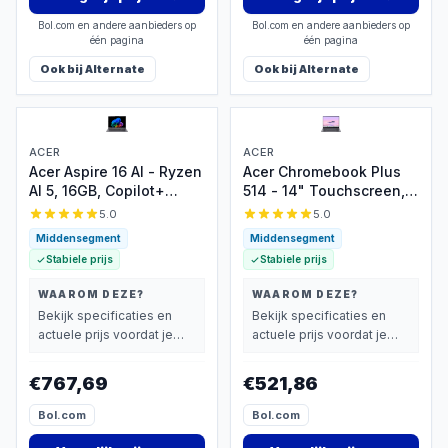
Bol.com en andere aanbieders op
Bol.com en andere aanbieders op
één pagina
één pagina
Ook bij
Alternate
Ook bij
Alternate
ACER
ACER
Acer Aspire 16 AI - Ryzen
Acer Chromebook Plus
AI 5, 16GB, Copilot+
514 - 14" Touchscreen,
laptop
Intel Core i3, 8GB
5.0
5.0
Middensegment
Middensegment
Stabiele prijs
Stabiele prijs
WAAROM DEZE?
WAAROM DEZE?
Bekijk specificaties en
Bekijk specificaties en
actuele prijs voordat je
actuele prijs voordat je
beslist.
beslist.
€767,69
€521,86
Bol.com
Bol.com