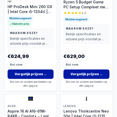
HP
Ryzen 5 Budget Game
HP ProDesk Mini 260 G9
PC Setup Compleet met
| Intel Core i5-1334U |
24" Gaming Monitor,
5.0
16GB RAM | 512GB SSD |
Toetsenbord, Muis,
Middensegment
Middensegment
W11 Professional | Incl
Headset en
Stabiele prijs
toetsenbord en muis
Muismat|500GB
WAAROM DEZE?
SSD|16GB RAM|WiFi|GC2
WAAROM DEZE?
Bekijk specificaties en
Bekijk specificaties en
actuele prijs voordat je
actuele prijs voordat je
beslist.
beslist.
€624,99
€629,00
Bol.com
Bol.com
Vergelijk prijzen
→
Vergelijk prijzen
→
Bol.com en andere aanbieders op
Bol.com en andere aanbieders op
één pagina
één pagina
ACER
LENOVO
Aspire 16 AI A16-61M-
Lenovo Thinkcentre Neo
R4KB - Copilot+ - Laptop
50q | Intel Core i3-1215U