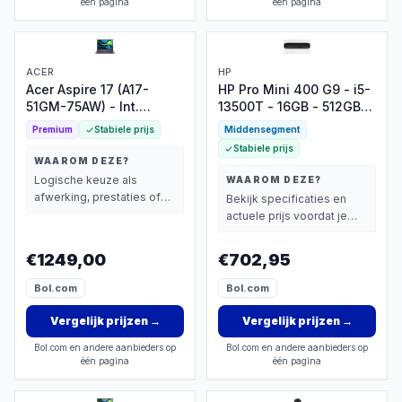
één pagina
één pagina
ACER
HP
Acer Aspire 17 (A17-
HP Pro Mini 400 G9 - i5-
51GM-75AW) - Int.
13500T - 16GB - 512GB
(QWERTY) Keyboard
SSD - Wifi/BT- Geen
Premium
Stabiele prijs
Middensegment
besturingssysteem -
Stabiele prijs
QWERTY US/int
WAAROM DEZE?
toetsenbord
Logische keuze als
WAAROM DEZE?
afwerking, prestaties of
Bekijk specificaties en
extra functies zwaarder
actuele prijs voordat je
wegen dan prijs.
beslist.
€1249,00
€702,95
Bol.com
Bol.com
Vergelijk prijzen
→
Vergelijk prijzen
→
Bol.com en andere aanbieders op
Bol.com en andere aanbieders op
één pagina
één pagina