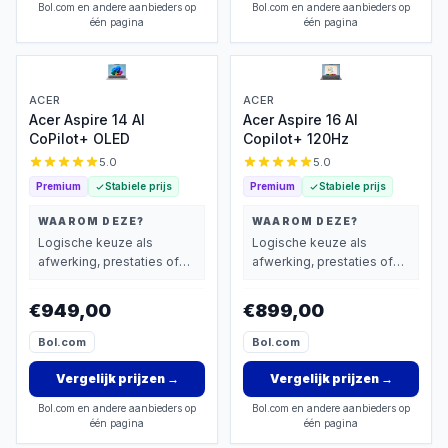
Bol.com en andere aanbieders op
Bol.com en andere aanbieders op
één pagina
één pagina
ACER
ACER
Acer Aspire 14 AI
Acer Aspire 16 AI
CoPilot+ OLED
Copilot+ 120Hz
5.0
5.0
Premium
Stabiele prijs
Premium
Stabiele prijs
WAAROM DEZE?
WAAROM DEZE?
Logische keuze als
Logische keuze als
afwerking, prestaties of
afwerking, prestaties of
extra functies zwaarder
extra functies zwaarder
wegen dan prijs.
wegen dan prijs.
€949,00
€899,00
Bol.com
Bol.com
Vergelijk prijzen
→
Vergelijk prijzen
→
Bol.com en andere aanbieders op
Bol.com en andere aanbieders op
één pagina
één pagina