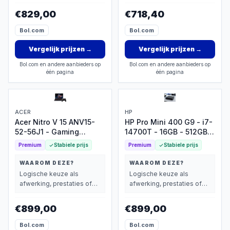
€829,00
€718,40
Bol.com
Bol.com
Vergelijk prijzen
→
Vergelijk prijzen
→
Bol.com en andere aanbieders op
Bol.com en andere aanbieders op
één pagina
één pagina
ACER
HP
Acer Nitro V 15 ANV15-
HP Pro Mini 400 G9 - i7-
52-56J1 - Gaming
14700T - 16GB - 512GB
Laptop - 15 inch 165Hz -
SSD - W11P NL –
Premium
Stabiele prijs
Premium
Stabiele prijs
i5 - 16GB - 512GB SSD
QWERTY US/int
RTX 5050 - Verlicht
toetsenbord
WAAROM DEZE?
WAAROM DEZE?
toetsenbord - inclusief
Logische keuze als
Logische keuze als
Nitro Wireless Controller
afwerking, prestaties of
afwerking, prestaties of
extra functies zwaarder
extra functies zwaarder
wegen dan prijs.
wegen dan prijs.
€899,00
€899,00
Bol.com
Bol.com