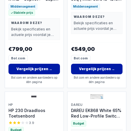
- 16 inch 120Hz - AMD
| 8GB RAM | 256GB SSD |
Middensegment
Middensegment
Ryzen AI 5 - 16GB -
W11 Pro | Mini PC met
Stabiele prijs
512GB SSD - Verlicht
toetsenbord en muis
WAAROM DEZE?
toetsenbord - Grijs
Bekijk specificaties en
WAAROM DEZE?
actuele prijs voordat je
Bekijk specificaties en
beslist.
actuele prijs voordat je
beslist.
€799,00
€549,00
Bol.com
Bol.com
Vergelijk prijzen
→
Vergelijk prijzen
→
Bol.com en andere aanbieders op
Bol.com en andere aanbieders op
één pagina
één pagina
HP
DAREU
HP 230 Draadloos
DAREU EK868 White 65%
Toetsenbord
Red Low-Profile Switch
Bluetooth Engels
3.9
Budget
Mechanisch Gaming
Budget