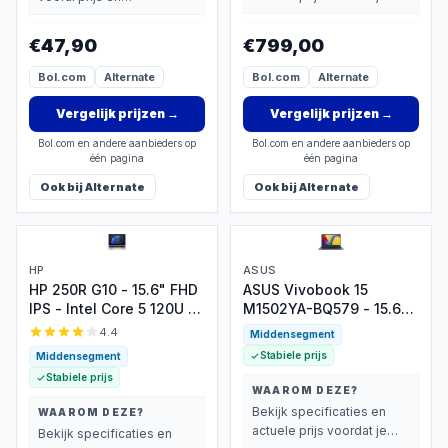
beslist.
basisprestaties belangrijk
vindt.
€47,90
€799,00
Bol.com
Alternate
Bol.com
Alternate
Vergelijk prijzen
→
Vergelijk prijzen
→
Bol.com en andere aanbieders op
Bol.com en andere aanbieders op
één pagina
één pagina
Ook bij
Alternate
Ook bij
Alternate
HP
ASUS
HP 250R G10 - 15.6" FHD
ASUS Vivobook 15
IPS - Intel Core 5 120U -
M1502YA-BQ579 - 15.6
16GB Geheugen - 512GB
inch FHD - Ryzen 7
4.4
Middensegment
M.2 SSD -
5825U - 16GB Geheugen
Stabiele prijs
Middensegment
Toetsenbordverlichting -
- 512GB M.2 SSD -
Stabiele prijs
Vingerafdrukscanner -
Windows 11 Pro -
WAAROM DEZE?
Windows 11 Pro
Toetsenbordverlichting
Bekijk specificaties en
WAAROM DEZE?
actuele prijs voordat je
Bekijk specificaties en