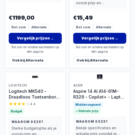
extra functies zwaarder
vooral prijs en
wegen dan prijs.
basisprestaties belangrijk
vindt.
€1199,00
€15,49
Bol.com
Alternate
Bol.com
Alternate
Vergelijk prijzen
→
Vergelijk prijzen
→
Bol.com en andere aanbieders op
Bol.com en andere aanbieders op
één pagina
één pagina
Ook bij
Alternate
Ook bij
Alternate
LOGITECH
ACER
Logitech MK540 -
Aspire 14 AI A14-61M-
Draadloos Toetsenbord
R329 - Copilot+ - Laptop
en Muis
- 14 inch 120Hz - AMD
4.4
Middensegment
Ryzen AI 5 - 16GB - 1TB
Stabiele prijs
Budget
SSD - Verlicht
toetsenbord - Zilver
WAAROM DEZE?
WAAROM DEZE?
Bekijk specificaties en
Sterke budgetoptie als je
actuele prijs voordat je
vooral prijs en