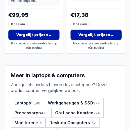
vooral prijs en
basisprestaties belangrijk
geïntegreerd gebruik
basisprestaties belangrijk
vindt.
voor mechanische
vindt.
€99,95
€17,38
toetsenborden (2 stuks -
roze)
Bol.com
Bol.com
Vergelijk prijzen
→
Vergelijk prijzen
→
Bol.com en andere aanbieders op
Bol.com en andere aanbieders op
één pagina
één pagina
Meer in
laptops & computers
Zoek je iets anders binnen deze categorie? Deze
productsoorten vergelijken we ook.
Laptops
Werkgeheugen & SSD
1.099
577
Processoren
Grafische Kaarten
475
274
Monitoren
Desktop Computers
196
162