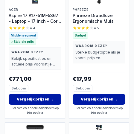
ACER
PHREEZE
Aspire 17 A17-51M-5367
Phreeze Draadloze
- Laptop - 17 inch - Core
Ergonomische Muis
5 - 16GB - 1TB SSD -
4.4
4.5
Verlicht toetsenbord -
Middensegment
Budget
Grijs
Stabiele prijs
WAAROM DEZE?
Sterke budgetoptie als je
WAAROM DEZE?
vooral prijs en
Bekijk specificaties en
basisprestaties belangrijk
actuele prijs voordat je
vindt.
beslist.
€771,00
€17,99
Bol.com
Bol.com
Vergelijk prijzen
→
Vergelijk prijzen
→
Bol.com en andere aanbieders op
Bol.com en andere aanbieders op
één pagina
één pagina