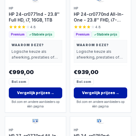
HP
HP
HP 24-cr0771nd - 23.8''
HP 24-cr0770nd All-In-
Full HD, i7, 16GB, 1TB
One - 23.8'' FHD, i7-
1355U, 16GB
4.8
4.8
Premium
Stabiele prijs
Premium
Stabiele prijs
WAAROM DEZE?
WAAROM DEZE?
Logische keuze als
Logische keuze als
afwerking, prestaties of
afwerking, prestaties of
extra functies zwaarder
extra functies zwaarder
wegen dan prijs.
wegen dan prijs.
€999,00
€939,00
Bol.com
Bol.com
Vergelijk prijzen
→
Vergelijk prijzen
→
Bol.com en andere aanbieders op
Bol.com en andere aanbieders op
één pagina
één pagina
HP
HP
HP 27-cr0770nd All-In-
HP 24-cr0750nd: