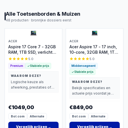
Alle
Toetsenborden & Muizen
48
producten ·
bronrijke dossiers eerst
ACER
ACER
Aspire 17 Core 7 - 32GB
Acer Aspire 17 - 17 inch,
RAM, 1TB SSD, verlicht
10-core, 32GB RAM, 1TB
toetsenbord
SSD, verlicht
5.0
5.0
toetsenbord
Premium
Stabiele prijs
Middensegment
Stabiele prijs
WAAROM DEZE?
Logische keuze als
WAAROM DEZE?
afwerking, prestaties of
Bekijk specificaties en
extra functies zwaarder
actuele prijs voordat je
wegen dan prijs.
beslist.
€1049,00
€849,00
Bol.com
Alternate
Bol.com
Alternate
Vergelijk prijzen
→
Vergelijk prijzen
→