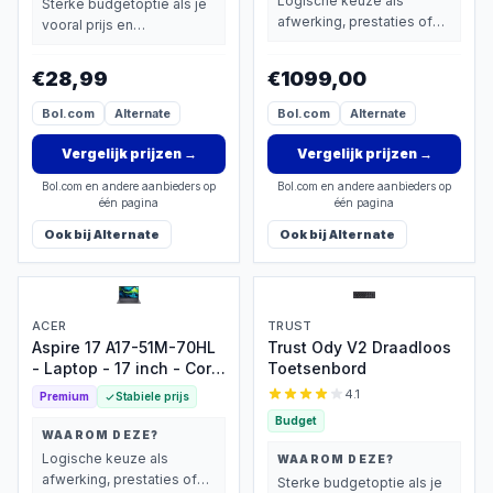
Logische keuze als
Sterke budgetoptie als je
afwerking, prestaties of
vooral prijs en
extra functies zwaarder
basisprestaties belangrijk
wegen dan prijs.
vindt.
€28,99
€1099,00
Bol.com
Alternate
Bol.com
Alternate
Vergelijk prijzen
→
Vergelijk prijzen
→
Bol.com en andere aanbieders op
Bol.com en andere aanbieders op
één pagina
één pagina
Ook bij
Alternate
Ook bij
Alternate
ACER
TRUST
Aspire 17 A17-51M-70HL
Trust Ody V2 Draadloos
- Laptop - 17 inch - Core
Toetsenbord
7 - 32GB - 1TB SSD -
4.1
Premium
Stabiele prijs
Verlicht toetsenbord -
Budget
Grijs
WAAROM DEZE?
Logische keuze als
WAAROM DEZE?
afwerking, prestaties of
Sterke budgetoptie als je