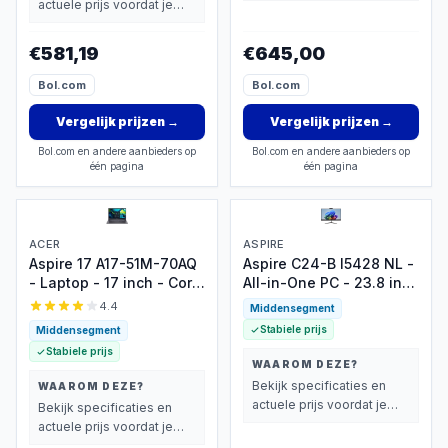
beslist.
actuele prijs voordat je
beslist.
€581,19
€645,00
Bol.com
Bol.com
Vergelijk prijzen
→
Vergelijk prijzen
→
Bol.com en andere aanbieders op
Bol.com en andere aanbieders op
één pagina
één pagina
ACER
ASPIRE
Aspire 17 A17-51M-70AQ
Aspire C24-B I5428 NL -
- Laptop - 17 inch - Core
All-in-One PC - 23.8 inch
7 - 16GB - 1TB SSD -
- Full HD IPS 120Hz -
4.4
Middensegment
Verlicht toetsenbord -
Core 5 - 16GB - 1TB SSD
Stabiele prijs
Middensegment
Grijs
- inclusief draadloos
Stabiele prijs
toetsenbord en muis
WAAROM DEZE?
Bekijk specificaties en
WAAROM DEZE?
actuele prijs voordat je
Bekijk specificaties en
beslist.
actuele prijs voordat je
beslist.