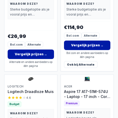
WAAROM DEZE?
WAAROM DEZE?
Sterke budgetoptie als je
Sterke budgetoptie als je
vooral prijs en
vooral prijs en
basisprestaties belangrijk
basisprestaties belangrijk
vindt.
vindt.
€114,90
€26,99
Bol.com
Alternate
Bol.com
Alternate
Vergelijk prijzen
→
Bol.com en andere aanbieders op
Vergelijk prijzen
→
één pagina
Alternate en andere aanbieders op
Ook bij
Alternate
één pagina
LOGITECH
ACER
Logitech Draadloze Muis
Aspire 17 A17-51M-574U
- Laptop - 17 inch - Core
4.6
5 - 32GB - 1TB SSD -
Premium
Budget
Verlicht toetsenbord -
Grijs
WAAROM DEZE?
WAAROM DEZE?