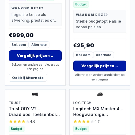
Verlicht toetsenbord -
Budget
Zilver
WAAROM DEZE?
Logische keuze als
WAAROM DEZE?
afwerking, prestaties of
Sterke budgetoptie als je
extra functies zwaarder
vooral prijs en
wegen dan prijs.
basisprestaties belangrijk
€999,00
vindt.
€25,90
Bol.com
Alternate
Bol.com
Alternate
Vergelijk prijzen
→
Bol.com en andere aanbieders op
Vergelijk prijzen
→
één pagina
Alternate en andere aanbieders op
Ook bij
Alternate
één pagina
TRUST
LOGITECH
Trust ODY V2 -
Logitech MX Master 4 -
Draadloos Toetsenbord
Hoogwaardige
en Muis
Draadloze Muis
4.6
4.7
Budget
Budget