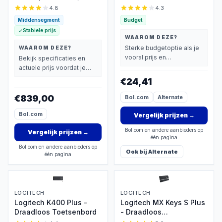
SSD, compleet
en Muis
4.8
4.3
Middensegment
Budget
Stabiele prijs
WAAROM DEZE?
Sterke budgetoptie als je
WAAROM DEZE?
vooral prijs en
Bekijk specificaties en
basisprestaties belangrijk
actuele prijs voordat je
vindt.
beslist.
€24,41
€839,00
Bol.com
Alternate
Bol.com
Vergelijk prijzen
→
Bol.com en andere aanbieders op
Vergelijk prijzen
→
één pagina
Bol.com en andere aanbieders op
Ook bij
Alternate
één pagina
LOGITECH
LOGITECH
Logitech K400 Plus -
Logitech MX Keys S Plus
Draadloos Toetsenbord
- Draadloos
Toetsenbord met