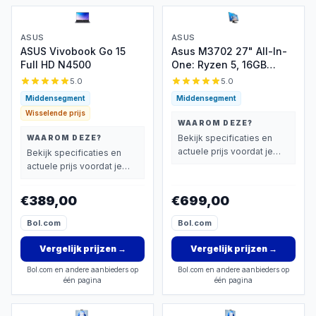
ASUS
ASUS
ASUS Vivobook Go 15
Asus M3702 27" All-In-
Full HD N4500
One: Ryzen 5, 16GB
DDR5, Windows 11 Pro
5.0
5.0
Middensegment
Middensegment
Wisselende prijs
WAAROM DEZE?
Bekijk specificaties en
WAAROM DEZE?
actuele prijs voordat je
Bekijk specificaties en
beslist.
actuele prijs voordat je
beslist.
€389,00
€699,00
Bol.com
Bol.com
Vergelijk prijzen
→
Vergelijk prijzen
→
Bol.com en andere aanbieders op
Bol.com en andere aanbieders op
één pagina
één pagina