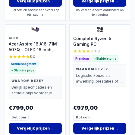
Vergelijk prijzen
→
Vergelijk prijzen
→
Bol.com en andere aanbieders op
Bol.com en andere aanbieders op
één pagina
één pagina
ACER
Complete Ryzen 5
Acer Aspire 16 A16-71M-
Gaming PC
507Q - OLED 16 inch,
4.3
Core Ultra 5
5.0
Premium
Stabiele prijs
Middensegment
WAAROM DEZE?
Stabiele prijs
Logische keuze als
WAAROM DEZE?
afwerking, prestaties of
extra functies zwaarder
Bekijk specificaties en
wegen dan prijs.
actuele prijs voordat je
beslist.
€799,00
€979,00
Bol.com
Bol.com
Vergelijk prijzen
→
Vergelijk prijzen
→