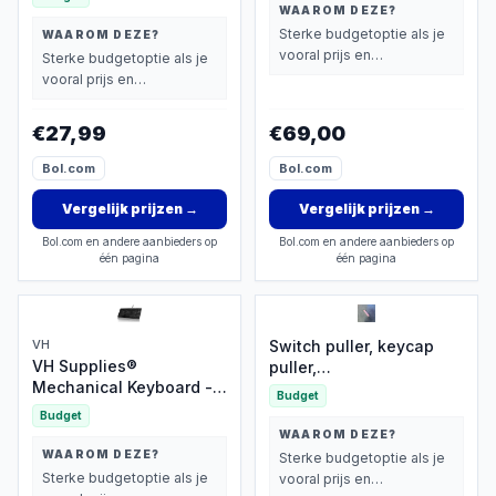
Toetsenbord
WAAROM DEZE?
Sterke budgetoptie als je
WAAROM DEZE?
vooral prijs en
Sterke budgetoptie als je
basisprestaties belangrijk
vooral prijs en
vindt.
basisprestaties belangrijk
vindt.
€27,99
€69,00
Bol.com
Bol.com
Vergelijk prijzen
→
Vergelijk prijzen
→
Bol.com en andere aanbieders op
Bol.com en andere aanbieders op
één pagina
één pagina
VH
Switch puller, keycap
VH Supplies®
puller,
Mechanical Keyboard -
toetsenbordgereedschap,
Budget
Mechanisch
gemakkelijk demonteren
Budget
Toetsenbord - Gaming
en vervangen van
WAAROM DEZE?
Keyboard - 75% - USB-C
gaming
WAAROM DEZE?
Sterke budgetoptie als je
toetsenbordschakelaars
Sterke budgetoptie als je
vooral prijs en
en keycaps,