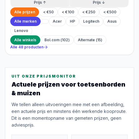
Prijs ↑
Prijs ↓
Alle prijzen
< €50
< €100
< €250
< €500
Alle merken
Acer
HP
Logitech
Asus
Lenovo
Alle winkels
Bol.com
(
102
)
Alternate
(
15
)
Alle
48
producten
UIT ONZE PRIJSMONITOR
Actuele prijzen voor
toetsenborden
& muizen
We tellen alleen uitvoeringen mee met een afbeelding,
een actuele prijs en minstens één werkende kooproute.
Dit is een momentopname van gemeten prijzen, geen
adviesprijs.