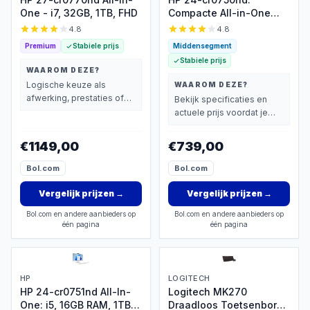
One - i7, 32GB, 1TB, FHD
Compacte All-in-One
met i5 en 16GB RAM
4.8
4.8
Premium
Stabiele prijs
Middensegment
Stabiele prijs
WAAROM DEZE?
Logische keuze als
WAAROM DEZE?
afwerking, prestaties of
Bekijk specificaties en
extra functies zwaarder
actuele prijs voordat je
wegen dan prijs.
beslist.
€1149,00
€739,00
Bol.com
Bol.com
Vergelijk prijzen
→
Vergelijk prijzen
→
Bol.com en andere aanbieders op
Bol.com en andere aanbieders op
één pagina
één pagina
HP
LOGITECH
HP 24-cr0751nd All-In-
Logitech MK270
One: i5, 16GB RAM, 1TB
Draadloos Toetsenbord