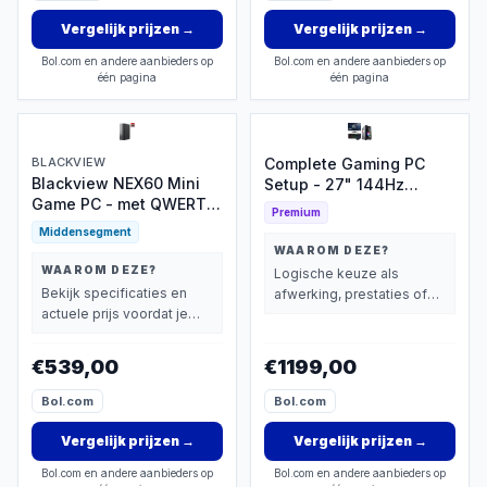
Vergelijk prijzen
→
Vergelijk prijzen
→
Bol.com en andere aanbieders op
Bol.com en andere aanbieders op
één pagina
één pagina
BLACKVIEW
Complete Gaming PC
Blackview NEX60 Mini
Setup - 27" 144Hz
Game PC - met QWERTY
Gaming Monitor, -
Premium
toetsenbord - Intel Core
Mechanical Keyboard
Middensegment
5 210H - 16GB DDR4 -
(Blue Switches) en -Muis
WAAROM DEZE?
512GB SSD - WiFi 6 -
- Ryzen 5 6-Core - RTX
WAAROM DEZE?
Logische keuze als
Windows 11 Pro - mini
5050 8GB - 16GB - 1TB
Bekijk specificaties en
afwerking, prestaties of
desktop pc - Zwart
M.2 SSD - Athena Elite E1
actuele prijs voordat je
extra functies zwaarder
beslist.
wegen dan prijs.
€539,00
€1199,00
Bol.com
Bol.com
Vergelijk prijzen
→
Vergelijk prijzen
→
Bol.com en andere aanbieders op
Bol.com en andere aanbieders op