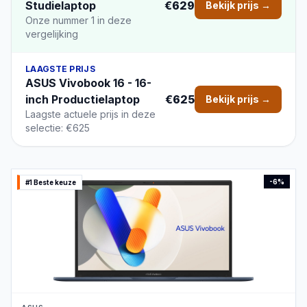
Studielaptop
€629
Bekijk prijs →
Onze nummer 1 in deze
vergelijking
LAAGSTE PRIJS
ASUS Vivobook 16 - 16-
inch Productielaptop
€625
Bekijk prijs →
Laagste actuele prijs in deze
selectie: €625
-
6
%
#1 Beste keuze
PRODUCTBEELD