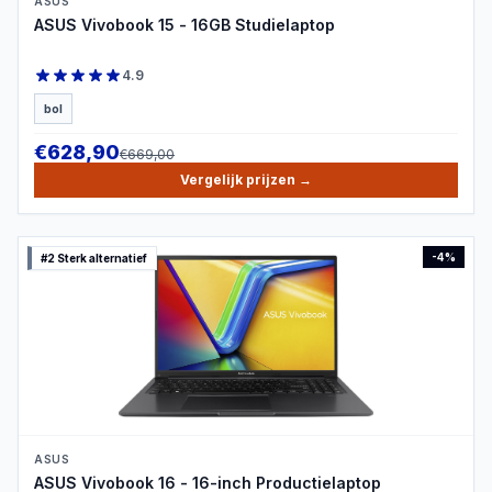
ASUS
ASUS Vivobook 15 - 16GB Studielaptop
4.9
bol
€
628,90
€
669,00
Vergelijk prijzen
→
-
4
%
#2 Sterk alternatief
PRODUCTBEELD
ASUS
ASUS Vivobook 16 - 16-inch Productielaptop