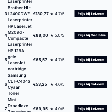
Laserprinter
Brother HL-
3
L2400DWE
€130,77
★ 4.7/5
Prijs bij Bol.com
Laserprinter
HP LaserJet
M209d -
4
€88,00
★ 5.0/5
Prijs bij Coolblue
Compacte
Laserprinter
HP 126A
gele
5
€65,57
★ 4.7/5
Prijs bij Bol.com
LaserJet
cartridge
Samsung
CLT-C404S
6
€53,25
★ 4.6/5
Prijs bij Bol.com
Cyaan
Toner
Mini -
Draadloze
7
€69,95
★ 4.0/5
Prijs bij Bol.com
Thermische