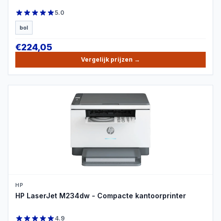
5.0
bol
€
224,05
Vergelijk prijzen
→
PRODUCTBEELD
HP
HP LaserJet M234dw - Compacte kantoorprinter
4.9