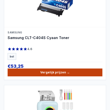
PRODUCTBEELD
SAMSUNG
Samsung CLT-C404S Cyaan Toner
4.6
bol
€
53,25
Vergelijk prijzen
→
PRODUCTBEELD