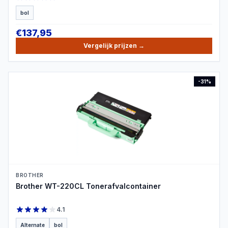
bol
€
137,95
Vergelijk prijzen
→
-
31
%
PRODUCTBEELD
BROTHER
Brother WT-220CL Tonerafvalcontainer
4.1
Alternate
bol