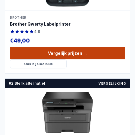
BROTHER
Brother Qwerty Labelprinter
4.8
€
49,00
Vergelijk prijzen
→
Ook bij
Coolblue
#2 Sterk alternatief
VERGELIJKING
PRODUCTBEELD