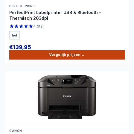
PERFECTPRINT
PerfectPrint Labelprinter USB & Bluetooth –
Thermisch 203dpi
4.9
(
2
)
bol
€
139,95
Vergelijk prijzen
→
PRODUCTBEELD
CANON