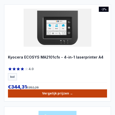
-
2
%
PRODUCTBEELD
Kyocera ECOSYS MA2101cfx - 4-in-1 laserprinter A4
4.0
bol
€
344,31
€
352,26
Vergelijk prijzen
→