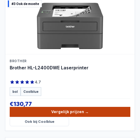
#3 Ook de moeite
PRODUCTBEELD
BROTHER
Brother HL-L2400DWE Laserprinter
4.7
bol
Coolblue
€
130,77
Vergelijk prijzen
→
Ook bij
Coolblue