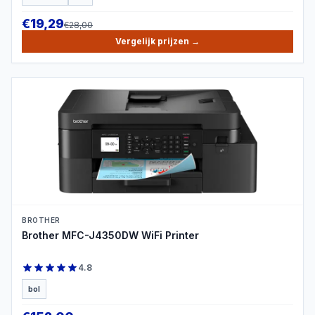
€
19,29
€
28,00
Vergelijk prijzen
→
PRODUCTBEELD
BROTHER
Brother MFC-J4350DW WiFi Printer
4.8
bol