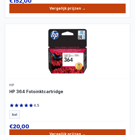
€
152,00
Vergelijk prijzen
→
PRODUCTBEELD
HP
HP 364 Fotoinktcartridge
4.5
bol
€
20,00
Vergelijk prijzen
→