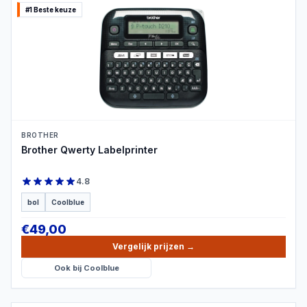
#1 Beste keuze
PRODUCTBEELD
BROTHER
Brother Qwerty Labelprinter
4.8
bol
Coolblue
€
49,00
Vergelijk prijzen
→
Ook bij
Coolblue