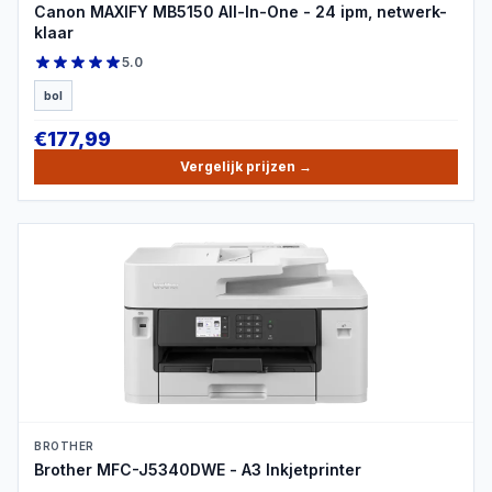
Canon MAXIFY MB5150 All-In-One - 24 ipm, netwerk-
klaar
5.0
bol
€
177,99
Vergelijk prijzen
→
PRODUCTBEELD
BROTHER
Brother MFC-J5340DWE - A3 Inkjetprinter