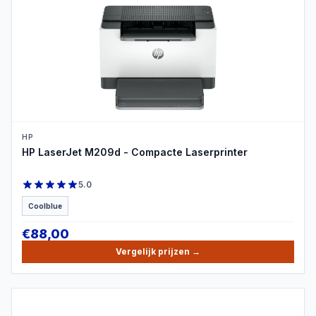
PRODUCTBEELD
HP
HP LaserJet M209d - Compacte Laserprinter
5.0
Coolblue
€
88,00
Vergelijk prijzen
→