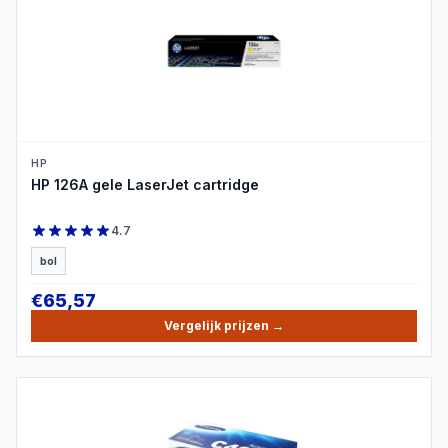
PRODUCTBEELD
HP
HP 126A gele LaserJet cartridge
4.7
bol
€
65,57
Vergelijk prijzen
→