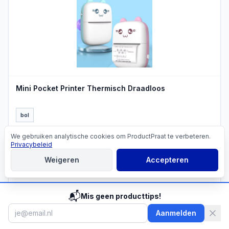
PRODUCTBEELD
Mini Pocket Printer Thermisch Draadloos
bol
€
14,99
We gebruiken analytische cookies om ProductPraat te verbeteren.
Cookies
Privacybeleid
Vergelijk prijzen
→
Weigeren
Accepteren
📬
Mis geen producttips!
Aanmelden
PRODUCTBEELD