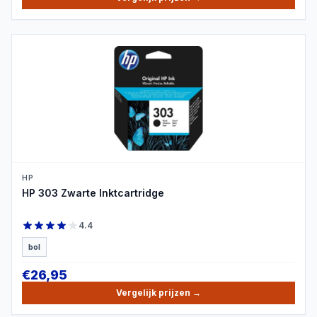
PRODUCTBEELD
HP
HP 303 Zwarte Inktcartridge
4.4
bol
€
26,95
Vergelijk prijzen
→