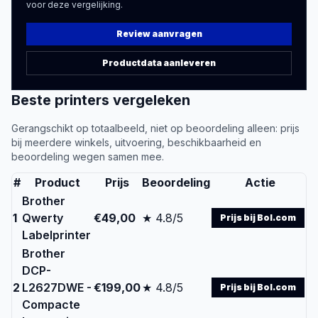
voor deze vergelijking.
Review aanvragen
Productdata aanleveren
Beste
printers
vergeleken
Gerangschikt op totaalbeeld, niet op beoordeling alleen: prijs
bij meerdere winkels, uitvoering, beschikbaarheid en
beoordeling wegen samen mee.
#
Product
Prijs
Beoordeling
Actie
Brother
1
Qwerty
€49,00
★ 4.8/5
Prijs bij Bol.com
Labelprinter
Brother
DCP-
2
L2627DWE -
€199,00
★ 4.8/5
Prijs bij Bol.com
Compacte