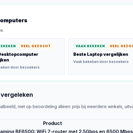
Computers
e.
BEKEKEN
VEEL GEZOCHT
VAAK BEKEKEN
VEEL GEZO
Desktopcomputer
Beste Laptop
vergelijken
jken
Vaak bekeken door bezoekers
keken door bezoekers
vergeleken
albeeld, niet op beoordeling alleen: prijs bij meerdere winkels, 
Product
aming BE6500: WiFi 7-router met 2.5Gbps en 6500 Mbps