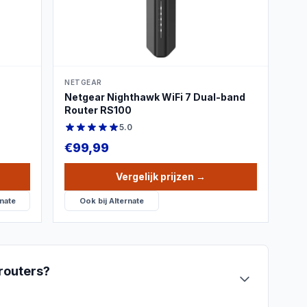
PRODUCTBEELD
NETGEAR
Netgear Nighthawk WiFi 7 Dual-band
Router RS100
5.0
€
99,99
Vergelijk prijzen
→
nate
Ook bij
Alternate
routers
?