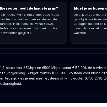
ke router heeft de laagste prijs?
Moet je nu kopen 
S RT-AX57: WiFi 6-router met 3000 Mbps
De prijzen voor routers
AiProtection heeft momenteel de laagste
gevolgde modellen wer
bare prijs in dit overzicht: vanaf €88,06.
30 dagen duurder en 5
troleer vóór bestellen of uitvoering, inhoud
haast, dan kan het lonen
voorwaarden gelijk zijn.
wachten.
 7-router met 2.5Gbps en 6500 Mbps (vanaf €153,90): de sterkste
deze vergelijking. Budget-routers (€50-100) volstaan voor kleine rui
len tegelijk kies je een mesh-systeem of wifi 6-router (€150-279). 
bestendigheid.