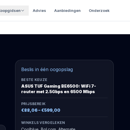
Koopgidsen
Advies
Aanbiedingen
Onderzoek
Beslis in één oogopslag
BESTE KEUZE
ASUS TUF Gaming BE6500: WiFi 7-
router met 2.5Gbps en 6500 Mbps
PRIJSBEREIK
€88,06
–
€599,00
WINKELS VERGELEKEN
Coolblue, Bol.com, Alternate