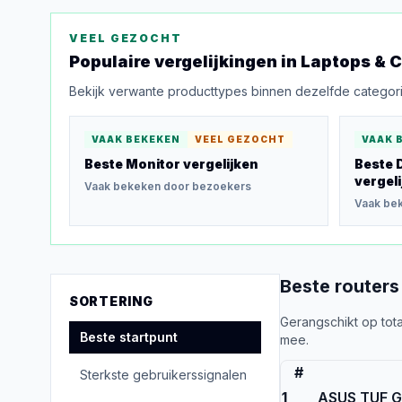
VEEL GEZOCHT
Populaire vergelijkingen in
Laptops & 
Bekijk verwante producttypes binnen dezelfde categori
VAAK BEKEKEN
VEEL GEZOCHT
VAAK 
Beste Monitor
vergelijken
Beste 
vergeli
Vaak bekeken door bezoekers
Vaak be
Beste
routers
SORTERING
Gerangschikt op tota
Beste startpunt
mee.
#
Sterkste gebruikerssignalen
1
ASUS TUF G