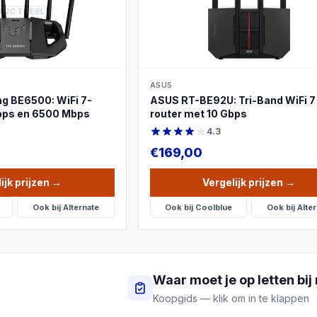
DUCTBEELD
PRODUCTBEELD
ASUS
g BE6500: WiFi 7-
ASUS RT-BE92U: Tri-Band WiFi 7
Gbps en 6500 Mbps
router met 10 Gbps
4.3
€
169,00
ijk prijzen
→
Vergelijk prijzen
→
Ook bij
Alternate
Ook bij
Coolblue
Ook bij
Alter
Waar moet je op letten bij
Koopgids — klik om in te klappen