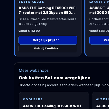
BESTE KEUZE
LAAGSTE P
ASUS TUF Gaming BE6500: WiFi
ASUS RT-A
7-router met 2.5Gbps en 6500
met 3000 
Mbps
Onze nummer 1: de sterkste totaalkeuze
Controleer of 
in deze vergelijking.
zijn voordat je
vanaf €153,90
vanaf €88,0
Vergelijk prijzen
→
Ver
Ook bij Coolblue
→
Meer webshops
Ook buiten Bol.com vergelijken
Directe opties bij andere aanbieders wanneer prijs, voorr
COOLBLUE
ALTER
ASUS TUF Gaming BE6500: WiFi
ASUS T