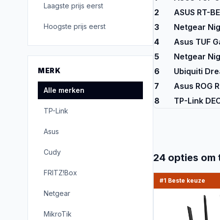
Laagste prijs eerst
2
ASUS RT-BE9
Hoogste prijs eerst
3
Netgear Nig
4
Asus TUF Ga
5
Netgear Ni
MERK
6
Ubiquiti Dr
7
Asus ROG R
Alle merken
8
TP-Link DE
TP-Link
Asus
Cudy
24
opties om 
FRITZ!Box
#1 Beste keuze
Netgear
MikroTik