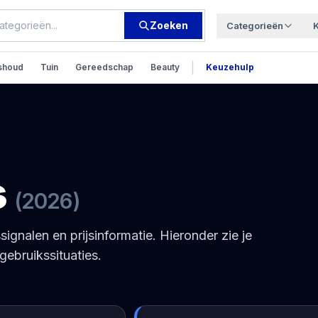
Zoeken
Categorieën
|
shoud
Tuin
Gereedschap
Beauty
Keuzehulp
s
(
2026
)
signalen en prijsinformatie. Hieronder zie je
gebruikssituaties.