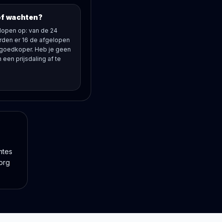
of wachten?
 lopen op: van de 24
den er 16 de afgelopen
 goedkoper. Heb je geen
 een prijsdaling af te
mtes
Zorg