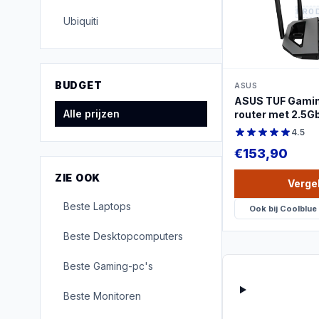
PRO
Ubiquiti
BUDGET
ASUS
ASUS TUF Gamin
Alle prijzen
router met 2.5
4.5
€
153,90
ZIE OOK
Vergel
Beste
Laptops
Ook bij
Coolblue
Beste
Desktopcomputers
Beste
Gaming-pc's
Beste
Monitoren