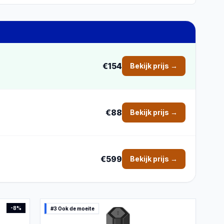
€154
Bekijk prijs →
€88
Bekijk prijs →
€599
Bekijk prijs →
-
8
%
#3 Ook de moeite