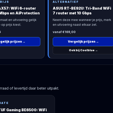
RIJS
ALTERNATIEF
X57: WiFi 6-router
ASUS RT-BE92U: Tri-Band WiFi
Mbps en AiProtection
7 router met 10 Gbps
maat en uitvoering gelijk
Neem deze mee wanneer je prijs, merk
 op prijs kiest.
en uitvoering naast elkaar zet.
6
vanaf €169,00
gelijk prijzen
→
Vergelijk prijzen
→
Ook bij Coolblue
→
aad of levertijd daar beter uitpakt.
NATE
UF Gaming BE6500: WiFi