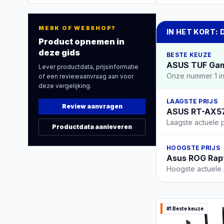
MERK OF WEBSHOP?
IN HET KORT: 
Product opnemen in
deze gids
BESTE KEUZE
ASUS TUF Gam
Lever productdata, prijsinformatie
Onze nummer 1 in
of een reviewaanvraag aan voor
deze vergelijking.
LAAGSTE PRIJS
Review aanvragen
ASUS RT-AX57:
Laagste actuele p
Productdata aanleveren
HOOGSTE PRIJS
Asus ROG Rapt
Hoogste actuele p
#1 Beste keuze