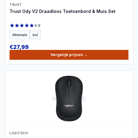
TRUST
Trust Ody V2 Draadloos Toetsenbord & Muis Set
4.6
Alternate
bol
€
27,99
Vergelijk prijzen
→
PRODUCTBEELD
LOGITECH