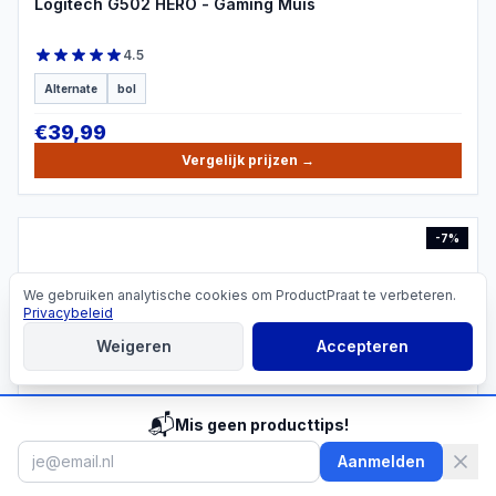
Logitech G502 HERO - Gaming Muis
4.5
Alternate
bol
€
39,99
Vergelijk prijzen
→
-
7
%
We gebruiken analytische cookies om ProductPraat te verbeteren.
Cookies
Privacybeleid
PRODUCTBEELD
Weigeren
Accepteren
📬
Mis geen producttips!
MICROSOFT
Aanmelden
Microsoft Surface Arc Mouse Draadloos