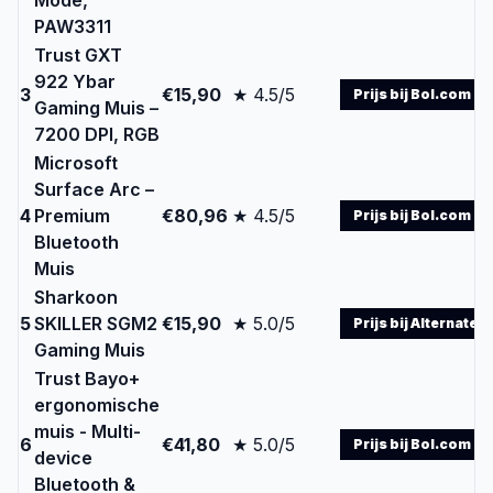
Mode,
PAW3311
Trust GXT
922 Ybar
3
€15,90
★ 4.5/5
Prijs bij Bol.com
Gaming Muis –
7200 DPI, RGB
Microsoft
Surface Arc –
4
Premium
€80,96
★ 4.5/5
Prijs bij Bol.com
Bluetooth
Muis
Sharkoon
5
SKILLER SGM2
€15,90
★ 5.0/5
Prijs bij Alternate
Gaming Muis
Trust Bayo+
ergonomische
muis - Multi-
6
€41,80
★ 5.0/5
Prijs bij Bol.com
device
Bluetooth &