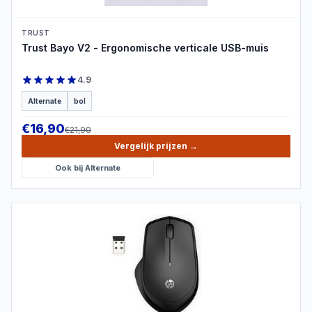
TRUST
Trust Bayo V2 - Ergonomische verticale USB-muis
4.9
Alternate
bol
€
16,90
€
21,90
Vergelijk prijzen
→
Ook bij
Alternate
PRODUCTBEELD