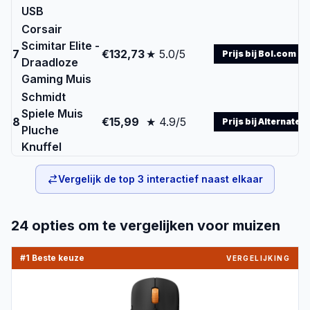
USB
Corsair
Scimitar Elite -
7
€132,73
★ 5.0/5
Prijs bij Bol.com
Draadloze
Gaming Muis
Schmidt
Spiele Muis
8
€15,99
★ 4.9/5
Prijs bij Alternate
Pluche
Knuffel
Vergelijk de top
3
interactief naast elkaar
24
opties om te vergelijken voor
muizen
#1 Beste keuze
VERGELIJKING