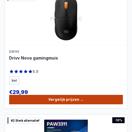
PRODUCTBEELD
DRIVV.
Drivv Nova gamingmuis
5.0
bol
€
29,99
Vergelijk prijzen
→
-
10
%
#2 Sterk alternatief