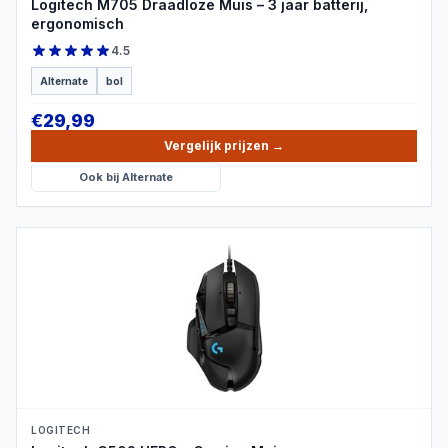
Logitech M705 Draadloze Muis – 3 jaar batterij,
ergonomisch
4.5
Alternate
bol
€
29,99
Vergelijk prijzen
→
Ook bij
Alternate
PRODUCTBEELD
LOGITECH