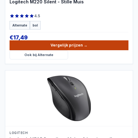
Logitech M220 Silent - Stille Muis
4.5
Alternate
bol
€
17,49
Vergelijk prijzen
→
Ook bij
Alternate
PRODUCTBEELD
LOGITECH