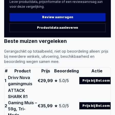
Lever productdata, prijsinformatie of een reviewaanvraag aan
voor deze vergelijking.
Review aanvragen
Productdata aanleveren
Beste
muizen
vergeleken
Gerangschikt op totaalbeeld, niet op beoordeling alleen: prijs
bij meerdere winkels, uitvoering, beschikbaarheid en
beoordeling wegen samen mee.
#
Product
Prijs
Beoordeling
Actie
Drivv Nova
1
€29,99
★ 5.0/5
Prijs bij Bol.com
gamingmuis
ATTACK
SHARK R1
Gaming Muis –
2
€35,99
★ 5.0/5
Prijs bij Bol.com
59g, Tri-