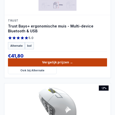
TRUST
Trust Bayo+ ergonomische muis - Multi-device
Bluetooth & USB
5.0
Alternate
bol
€
41,80
Vergelijk prijzen
→
Ook bij
Alternate
-
2
%
PRODUCTBEELD