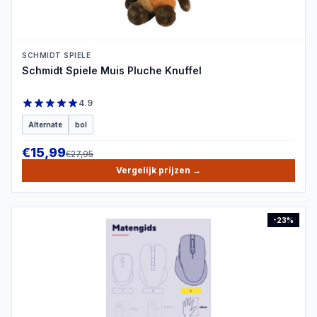
SCHMIDT SPIELE
Schmidt Spiele Muis Pluche Knuffel
4.9
Alternate
bol
€
15,99
€
27,95
Vergelijk prijzen
→
-
23
%
PRODUCTBEELD