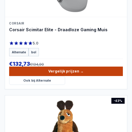
CORSAIR
Corsair Scimitar Elite - Draadloze Gaming Muis
5.0
Alternate
bol
€
132,73
€
134,90
Vergelijk prijzen
→
Ook bij
Alternate
-
43
%
PRODUCTBEELD