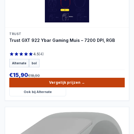
PRODUCTBEELD
TRUST
Trust GXT 922 Ybar Gaming Muis – 7200 DPI, RGB
4.5
(
4
)
Alternate
bol
€
15,90
€
18,90
Vergelijk prijzen
→
Ook bij
Alternate
PRODUCTBEELD