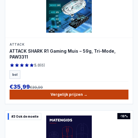
PRODUCTBEELD
ATTACK
ATTACK SHARK R1 Gaming Muis – 59g, Tri-Mode,
PAW3311
5.0
(
6
)
bol
€
35,99
€
39,99
Vergelijk prijzen
→
-
16
%
#3 Ook de moeite