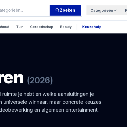
Zoeken
Categorieën
|
shoud
Tuin
Gereedschap
Beauty
Keuzehulp
ren
(
2026
)
 ruimte je hebt en welke aansluitingen je
n universele winnaar, maar concrete keuzes
videobewerking en algemeen entertainment.