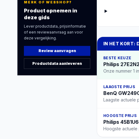
MERK OF WEBSHOP?
Product opnemen in
deze gids
Lever productdata, prijsinformatie
of een reviewaanvraag aan voor
deze vergelijking.
IN HET KORT: 
Review aanvragen
BESTE KEUZE
Productdata aanleveren
Philips 27E2N
Onze nummer 1 in
LAAGSTE PRIJS
BenQ GW2490C 
Laagste actuele p
HOOGSTE PRIJS
Philips 45B1U
Hoogste actuele p