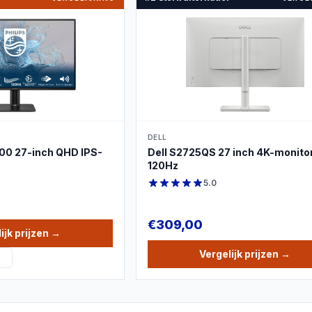
DUCTBEELD
PRODUCTBEELD
DELL
00 27-inch QHD IPS-
Dell S2725QS 27 inch 4K-monito
120Hz
5.0
€
309,00
ijk prijzen
→
Vergelijk prijzen
→