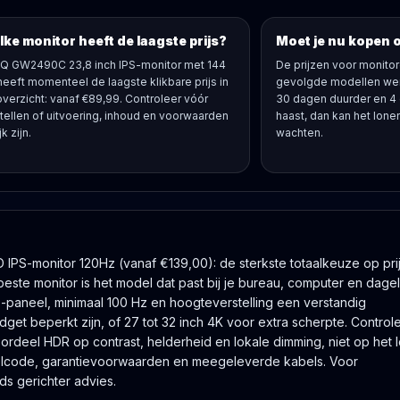
ke monitor heeft de laagste prijs?
Moet je nu kopen 
Q GW2490C 23,8 inch IPS-monitor met 144
De prijzen voor monitor
heeft momenteel de laagste klikbare prijs in
gevolgde modellen wer
 overzicht: vanaf €89,99. Controleer vóór
30 dagen duurder en 4
tellen of uitvoering, inhoud en voorwaarden
haast, dan kan het lonen
jk zijn.
wachten.
PS-monitor 120Hz (vanaf €139,00): de sterkste totaalkeuze op prij
beste monitor is het model dat past bij je bureau, computer en dagel
S-paneel, minimaal 100 Hz en hoogteverstelling een verstandig
get beperkt zijn, of 27 tot 32 inch 4K voor extra scherpte. Controle
rdeel HDR op contrast, helderheid en lokale dimming, niet op het 
modelcode, garantievoorwaarden en meegeleverde kabels. Voor
s gerichter advies.