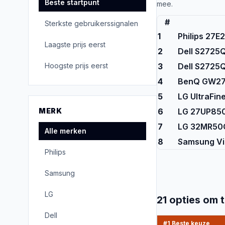
Beste startpunt
mee.
#
Sterkste gebruikerssignalen
1
Philips 27
Laagste prijs eerst
2
Dell S2725Q
Hoogste prijs eerst
3
Dell S2725
4
BenQ GW279
5
LG UltraFi
MERK
6
LG 27UP850
7
LG 32MR50C
Alle merken
8
Samsung Vi
Philips
Samsung
LG
21
opties om t
Dell
#1 Beste keuze