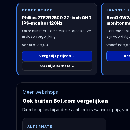
BESTE KEUZE
LAAGSTE P
Philips 27E2N2500 27-inch QHD
BenQ GW24
IPS-monitor 120Hz
monitor me
Onze nummer 1: de sterkste totaalkeuze
Controleer of 
in deze vergelijking.
zijn voordat je
vanaf €139,00
vanaf €89,9
Vergelijk prijzen
→
Ver
Ook bij Alternate
→
Meer webshops
Ook buiten Bol.com vergelijken
Directe opties bij andere aanbieders wanneer prijs, voorr
ALTERNATE