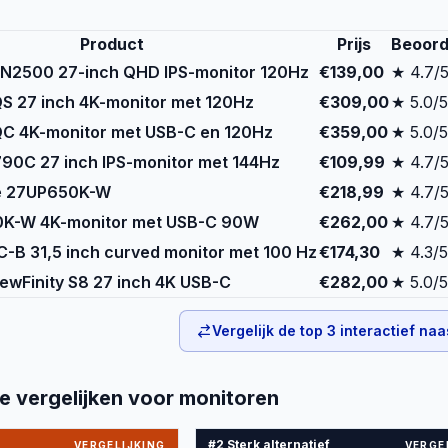
Product
Prijs
Beoord
E2N2500 27-inch QHD IPS-monitor 120Hz
€139,00
★ 4.7/
S 27 inch 4K-monitor met 120Hz
€309,00
★ 5.0/5
QC 4K-monitor met USB-C en 120Hz
€359,00
★ 5.0/5
0C 27 inch IPS-monitor met 144Hz
€109,99
★ 4.7/
ne 27UP650K-W
€218,99
★ 4.7/
K-W 4K-monitor met USB-C 90W
€262,00
★ 4.7/
-B 31,5 inch curved monitor met 100 Hz
€174,30
★ 4.3/5
ewFinity S8 27 inch 4K USB-C
€282,00
★ 5.0/5
Vergelijk de top
3
interactief naa
e vergelijken voor
monitoren
#2 Sterk alternatief
VERGELIJKING
VERGE