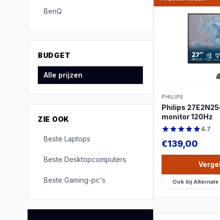
BenQ
PRO
BUDGET
Alle prijzen
PHILIPS
Philips 27E2N25
monitor 120Hz
ZIE OOK
4.7
Beste
Laptops
€
139,00
Beste
Desktopcomputers
Vergel
Beste
Gaming-pc's
Ook bij
Alternate