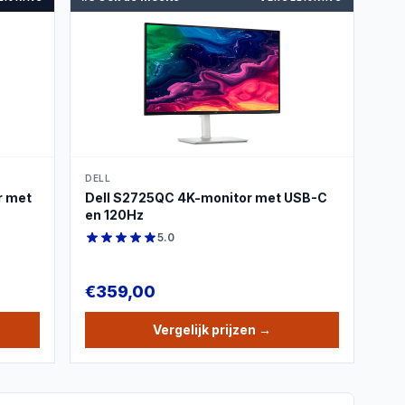
PRODUCTBEELD
DELL
r met
Dell S2725QC 4K-monitor met USB-C
en 120Hz
5.0
€
359,00
Vergelijk prijzen
→