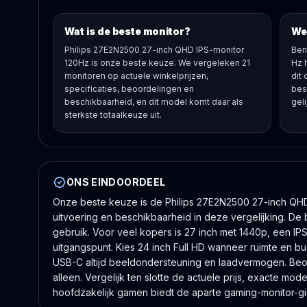
Wat is de beste monitor?
Wel
Philips 27E2N2500 27-inch QHD IPS-monitor
Ben
120Hz is onze beste keuze. We vergeleken 21
Hz 
monitoren op actuele winkelprijzen,
dit
specificaties, beoordelingen en
bes
beschikbaarheid, en dit model komt daar als
geli
sterkste totaalkeuze uit.
ONS EINDOORDEEL
Onze beste keuze is de Philips 27E2N2500 27-inch QHD I
uitvoering en beschikbaarheid in deze vergelijking. De 
gebruik. Voor veel kopers is 27 inch met 1440p, een IP
uitgangspunt. Kies 24 inch Full HD wanneer ruimte en bud
USB-C altijd beeldondersteuning en laadvermogen. Beoo
alleen. Vergelijk ten slotte de actuele prijs, exacte 
hoofdzakelijk gamen biedt de aparte gaming-monitor-gid