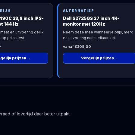
RIJS
ALTERNATIEF
90C 23,8 inch IPS-
Dell S2725QS 27 inch 4K-
t 144 Hz
monitor met 120Hz
maat en uitvoering gelijk
Neem deze mee wanneer je prijs, merk
 op prijs kiest.
en uitvoering naast elkaar zet.
9
vanaf €309,00
gelijk prijzen
→
Vergelijk prijzen
→
aad of levertijd daar beter uitpakt.