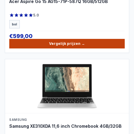
Acer Aspire Go 15 AG15-71P-587Q 16GB/512GB
5.0
bol
€
599,00
Vergelijk prijzen
→
PRODUCTBEELD
SAMSUNG
Samsung XE310XDA 11,6 inch Chromebook 4GB/32GB