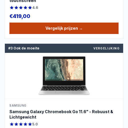
touchscreen
4.6
€
419,00
Vergelijk prijzen
→
#3 Ook de moeite
VERGELIJKING
PRODUCTBEELD
SAMSUNG
Samsung Galaxy Chromebook Go 11.6" - Robuust &
Lichtgewicht
5.0