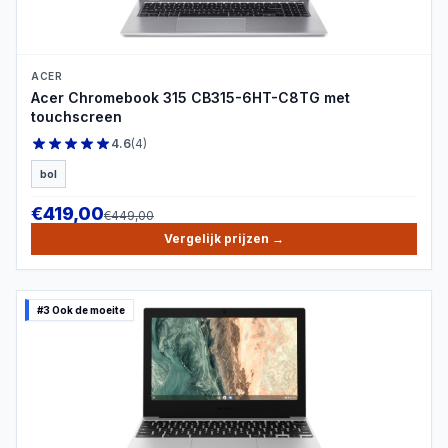
ACER
Acer Chromebook 315 CB315-6HT-C8TG met
touchscreen
4.6
(
4
)
bol
€
419,00
€
449,00
Vergelijk prijzen
→
#3 Ook de moeite
PRODUCTBEELD