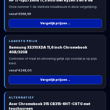
HP 17-cp2726nd 17,3 inch met Ryzen 3 en 8 GB
Onze nummer 1: de sterkste totaalkeuze in deze vergelijking.
vanaf €598,99
Vergelijk prijzen
→
LAAGSTE PRIJS
Samsung XE310XDA 11,6 inch Chromebook
4GB/32GB
Controleer of maat en uitvoering gelijk zijn voordat je op prijs
kiest.
vanaf €248,00
Vergelijk prijzen
→
ALTERNATIEF
Acer Chromebook 315 CB315-6HT-C8TG met
touchscreen