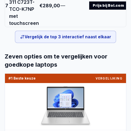
311 C723T-
7
€289,00
—
Prijs bij Bol.com
TCO-K7NP
met
touchscreen
Vergelijk de top
3
interactief naast elkaar
Zeven
opties om te vergelijken voor
goedkope laptops
#1 Beste keuze
VERGELIJKING
PRODUCTBEELD