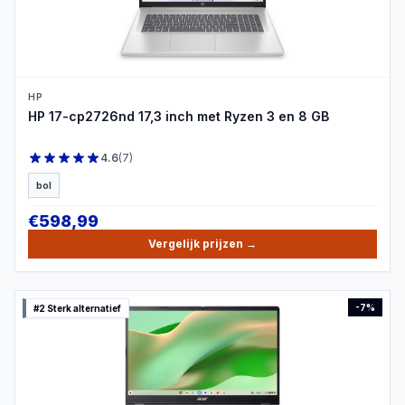
HP
HP 17-cp2726nd 17,3 inch met Ryzen 3 en 8 GB
4.6
(
7
)
bol
€
598,99
Vergelijk prijzen
→
-
7
%
#2 Sterk alternatief
PRODUCTBEELD