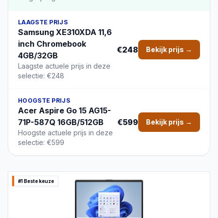
LAAGSTE PRIJS
Samsung XE310XDA 11,6
inch Chromebook
€248
Bekijk prijs →
4GB/32GB
Laagste actuele prijs in deze
selectie: €248
HOOGSTE PRIJS
Acer Aspire Go 15 AG15-
71P-587Q 16GB/512GB
€599
Bekijk prijs →
Hoogste actuele prijs in deze
selectie: €599
#1 Beste keuze
PRODUCTBEELD